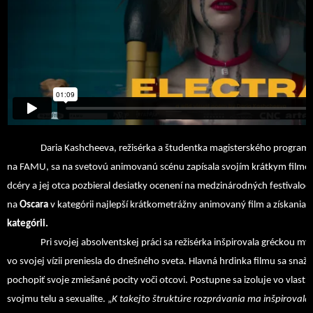
Daria Kashcheeva, režisérka a študentka magisterského program
na FAMU, sa na svetovú animovanú scénu zapísala svojím krátkym film
dcéry a jej otca pozbieral desiatky ocenení na medzinárodných festivaloc
na
Oscara
v kategórii najlepší krátkometrážny animovaný film a získania
š
kategórii.
Pri svojej absolventskej práci sa režisérka inšpirovala gréckou m
vo svojej vízii preniesla do dnešného sveta. Hlavná hrdinka filmu sa snaží
pochopiť svoje zmiešané pocity voči otcovi. Postupne sa izoluje vo vlastn
svojmu telu a sexualite. „
K takejto štruktúre rozprávania ma inšpirovala