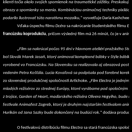
klienti točia okolo svojich spomienok na traumatické zážitky. Preskakujú 
obrazy a spomienky sa menia. Kombináciou animačnej techniky pixilácie
podarilo ilustrovať túto naratívnu mozaiku,
“ vysvetľuje Daria Kashcheev
Vďaka úspechu filmu
Dcéra
sa nakrúcanie študentského filmu
El
francúzsku koprodukciu
, pričom výsledný film má 26 minút, čo je v anim
„
Film sa nakrúcal počas 95 dní v hlavnom ateliéri pražského 
bol Slovák Marek Jasaň, ktorý animoval komplexné bábky v štýle bábik Ba
vyrobené vo Francúzsku. Na Slovensku sa realizovala aj obrazová postp
vedením Petra Košťála. Lucia Kovaľová sa podpísala pod farebné korekci
zo slovenskej produkčnej spoločnosti Artichoke. „
Film Electra je jedným 
mladých režisérov zo strednej Európy, ktoré vyrábame pod spoločným 
z trojice, Garden of Heart, maďarského režiséra Olivera Hegyiho, bude m
festivale Animafest Zagreb, ktorý je druhým najstarším festivalom animo
Hurikán od Jana Sazky bude dokončený na budúci rok.
" dodáva produce
O festivalovú distribúciu filmu
Electra
sa stará francúzska spoloč