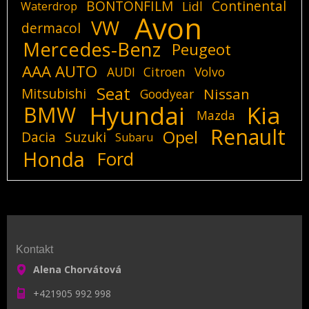
BONTONFILM
Continental
Lidl
Waterdrop
Avon
VW
dermacol
Mercedes-Benz
Peugeot
AAA AUTO
AUDI
Citroen
Volvo
Seat
Mitsubishi
Nissan
Goodyear
Hyundai
Kia
BMW
Mazda
Renault
Opel
Dacia
Suzuki
Subaru
Honda
Ford
Kontakt
Alena Chorvátová
+421905 992 998