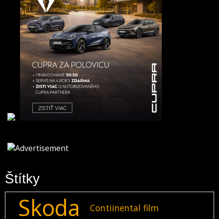
Štítky
Skoda
Contiinental film