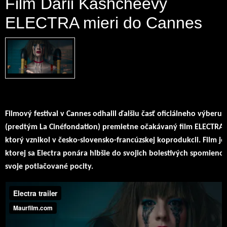
Film Darii Kashcheevy
ELECTRA mieri do Cannes
Filmový festival v Cannes odhalil ďalšiu časť oficiálneho výberu. 
(predtým La Cinéfondation) premietne očakávaný film ELECTRA r
ktorý vznikol v česko-slovensko-francúzskej koprodukcii. Film j
ktorej sa Electra ponára hlbšie do svojich bolestivých spomieno
svoje potlačované pocity.