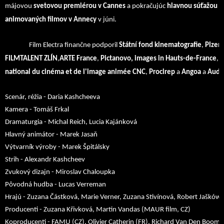
májovou
svetovou premiérou v Cannes
a pokračujúc
hlavnou súťažou na
animovaných filmov v Annecy
v júni.
Film Electra finančne podporil
Státní fond kinematografie
,
Plzeňs
FILMTALENT ZLÍN
,
ARTE France
,
Pictanovo, images in Hauts-de-France
, r
national du cinéma et de l'image animée CNC
,
Procirep
a
Angoa
a
Audi
Scenár, réžia - Daria Kashcheeva
Kamera - Tomáš Frkal
Dramaturgia - Michal Reich, Lucia Kajánková
Hlavný animátor - Marek Jasaň
Výtvarník výroby - Marek Špitálsky
Strih - Alexandr Kashcheev
Zvukový dizajn - Miroslav Chaloupka
Pôvodná hudba - Lucas Verreman
Hrajú - Zuzana Částková, Marie Verner, Zuzana Stivínová, Robert Jašków
Producenti - Zuzana Křivková, Martin Vandas (MAUR film, CZ)
Koproducenti - FAMU (CZ), Olivier Catherin (FR), Richard Van Den Boom 