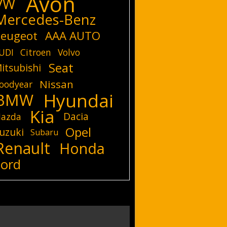
Avon
VW
Mercedes-Benz
eugeot
AAA AUTO
UDI
Citroen
Volvo
Seat
itsubishi
Nissan
oodyear
Hyundai
BMW
Kia
Dacia
azda
Opel
uzuki
Subaru
Renault
Honda
Ford