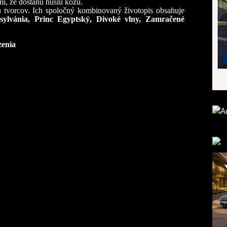
i, že dostanú husiu kožu.
 tvorcov. Ich spoločný kombinovaný životopis obsahuje
sylvánia, Princ Egyptský, Divoké vlny, Zamračené
zenia