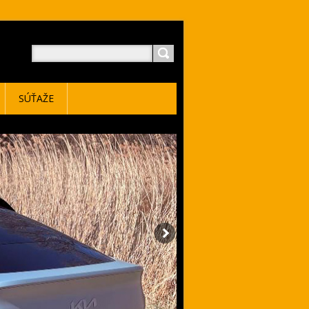
SÚŤAŽE