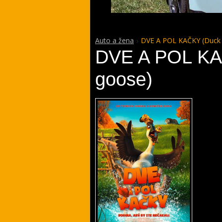
Auto a žena
DVE A POL KAČKY (Duck 
DVE A POL KA
goose)