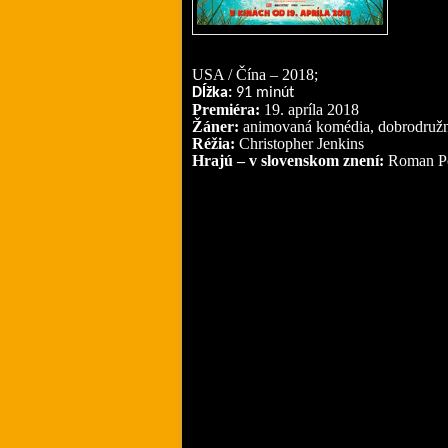
USA / Čína – 2018;
Dĺžka:
91 minút
Premiéra:
19. apríla 2018
Žáner
:
animovaná komédia, dobrodruž
Réžia:
Christopher Jenkins
Hrajú – v slovenskom znení
:
Roman Po