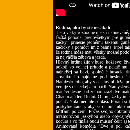
Rodina, akú by ste nečakali
Tieto vtáky rozhodne nie sú nahnevané, 
ťažká pohoda, predovšetkým pre guná
kačky" prinesie jednému takému gunár
kačičky a pomôcť im z bahna, ktoré tak
že rodina môže mať všetky možné podoby 
tá najväčšia zábava a jazda.
Hlavný hrdina žije v husej koži svoj živo
pokoji vo voľnej prírode a pekáč mu 
najradšej sa baví, spoločné husacie r
slovníku ho nájdeme pod heslom "ne
Namiesto toho, aby s ostatnými držal pr
venuje sa leteckej akrobacii. Namysle
manévri tesne nad zemou zrazí dve malé 
Chao majú len 16 dní. O tom, že by im p
počuť. Nakoniec ale súhlasí. Poraní si
poskytne šancu, aby sa o tom nikto n
kŕdľami po zemi. Počas svojho dobrodru
mramorovou jaskyňou alebo obyčajný
kocúra a vo finále budú musieť čeliť aj t
Animovaná komédia "Dve a pol kač