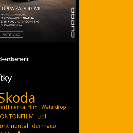
ítky
Skoda
ontiinental film
Waterdrop
ONTONFILM
Lidl
ontinental
dermacol