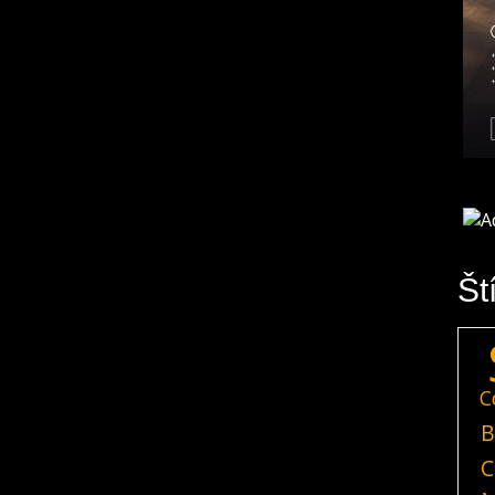
Št
C
B
C