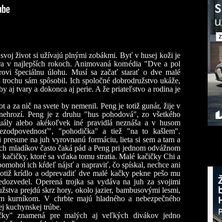
svoj život si užívajú plnými zobákmi. Byť v husej koži je
ra v najlepších rokoch. Animovaná komédia "Dve a pol
ovi špeciálnu úlohu. Musí sa začať starať o dve malé
 trochu sám spôsobil. Ich spoločné dobrodružstvo ukáže,
aj tvary a dokonca aj perie. A že priateľstvo a rodina je
t a za nič na svete by nemenil. Peng je totiž gunár, žije v
nehrozí. Peng je z druhu "hus pohodová", zo všetkého
ituály alebo akékoľvek iné pravidlá neznáša a v husom
zodpovednosť", "pohodička" a tiež "na to kašlem".
i presune na juh vyrovnanú formáciu, lieta si sem a tam a
ných mladíkov často čaká pád a Peng pri jednom odvážnom
kačičky, ktoré sa vďaka tomu stratia. Malé kačičky Chi a
omohol ich kŕdeľ nájsť a napraviť, čo spískal, nechce ani
 totiž krídlo a odprevadiť dve malé kačky pekne pešo mu
edozvedel. Operená trojka sa vydáva na juh za svojimi
žstva prejdú skrz hory, okolo jazier, bambusovými lesmi,
m kurníkom. V chrbte majú hladného a nebezpečného
ej kuchynskej trúbe.
ky" znamená pre malých aj veľkých divákov jedno