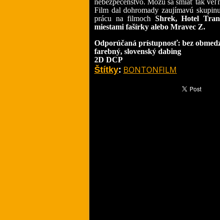
nebezpečenstvo. Môžu sa smiať tak veľm
Film dal dohromady zaujímavú skupinu
prácu na filmoch
Shrek, Hotel Tran
miestami fašírky alebo Mravec Z.
Odporúčaná prístupnosť: bez obmed
farebný, slovenský dabing
2D DCP
BONTONFILM
Štítky
: