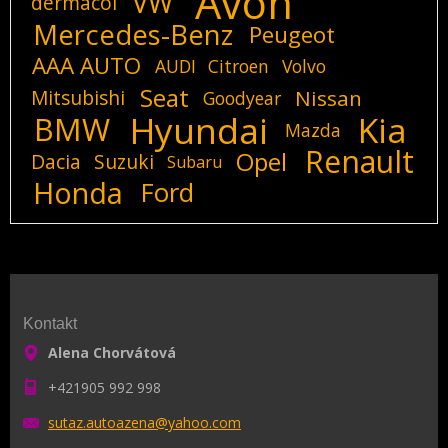
Avon
VW
dermacol
Mercedes-Benz
Peugeot
AAA AUTO
AUDI
Citroen
Volvo
Seat
Mitsubishi
Nissan
Goodyear
Hyundai
Kia
BMW
Mazda
Renault
Opel
Dacia
Suzuki
Subaru
Honda
Ford
Kontakt
Alena Chorvátová
+421905 992 998
sutaz.au
toazena@
yahoo.co
m