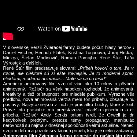
V slovenskej verzii Zvieracej farmy budete počuť hlasy hercov a
Daniel Fischer, Henrich Plátek, Kristína Turjanová, Juraj Hrčka, 
Miezga, Štefan Martinovič, Roman Pomajbo, René Štúr, Táňa 
Výrostek a ďalších.
René Štúr film predstavuje slovami:
„Príbeh hovorí o tom, že vše
rovné, ale niektoré sú si ešte rovnejšie. Je to moderné spraco
efektami, moderná animácia… Máte sa na čo tešiť!‟
Americký animovaný film vznikal viac ako 10 rokov a pôvodn
animovaný. Režisér sa však napokon rozhodol, že animovaná v
kreativity a tiež prístupnosť pre mladšie publikum. Výrazne vša
predlohu, nová animovaná verzia mení tón príbehu, obsahuje h
postavy
. Najvýraznejšou z nich je prasiatko Lucky, ktoré v knihe
Práve toto prasiatko má predstavovať mladšiu generáciu a em
príbehu. Režisér Andy Serkis pritom tvrdí, že Orwell je dne
kedykoľvek predtým, pretože témy propagandy, manipulácie,
nerovnosti sú najmä v dnešnej spoločnosti veľmi aktuálne. Nenechajt
svojimi deťmi a pozrite si v kinách príbeh, ktorý je nielen zábavný, 
Animovaný film Zvieracia farma
prinesie
do našich kín distr