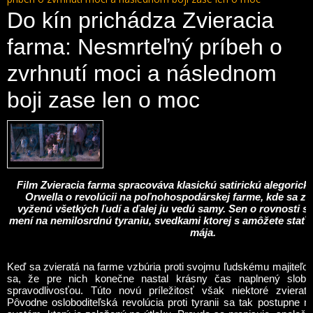
Do kín prichádza Zvieracia
farma: Nesmrteľný príbeh o
zvrhnutí moci a následnom
boji zase len o moc
Film
Zvieracia farma
spracováva klasickú satirickú alegorick
Orwella o revolúcii na poľnohospodárskej farme, kde sa zvi
vyženú všetký
ch
ľudí a ďalej ju vedú samy. Sen o rovnosti 
mení na nemilosrdnú tyraniu, svedkami ktorej s amôžete stať v
mája.
Keď sa zvieratá na farme vzbúria proti svojmu ľudsk
é
mu majiteľov
sa, že pre nich konečne nastal krásny čas naplnený slobo
spravodlivosťou. Tú
to nov
ú prílež
itos
ť však niektor
é
zvierat
Pôvodne osloboditeľská
revol
úcia proti tyranii sa tak postupne 