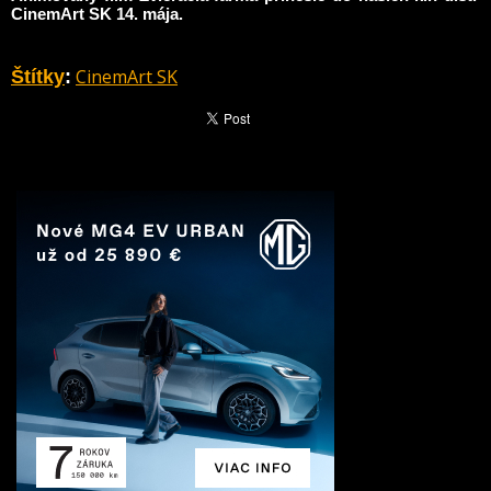
CinemArt SK 14. mája.
CinemArt SK
Štítky
: