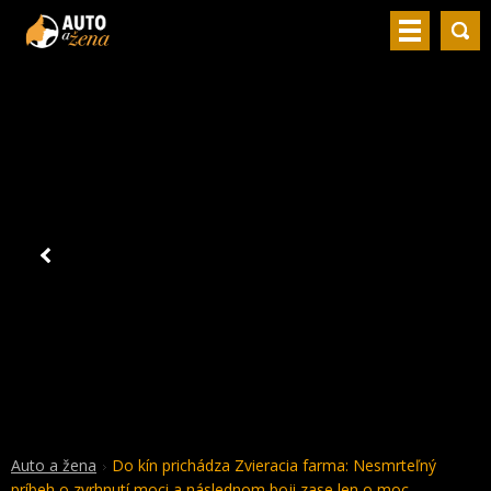
Auto a žena
Do kín prichádza Zvieracia farma: Nesmrteľný
príbeh o zvrhnutí moci a následnom boji zase len o moc