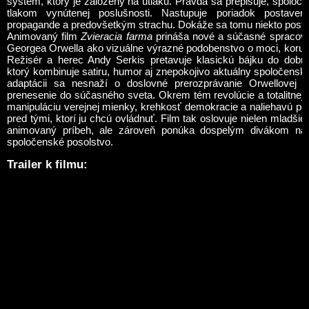
syst
é
m, ktorý je založený na útlaku. Pravda sa prepisuje, spoločn
tlakom vynútenej poslušnosti. Nastupuje poriadok postav
propagande a predovšetkým strachu. Dokáže sa tomu niekto posta
Animovaný
film
Zvieracia farma
prináša nov
é
a súčasn
é
spracova
Georgea Orwella ako vizuálne výrazné podobenstvo o moci, korupci
Režis
é
r a herec Andy Serkis pretavuje klasickú bájku do dobr
ktorý kombinuje satiru, humor aj znepokojivo aktuálny spoločensk
adaptácii sa nesnaží o doslovn
é
prerozprávanie Orwellovej p
prenesenie do súčasn
é
ho sveta. Okrem t
é
m revol
úcie a totalitne
manipuláciu verejnej mienky, krehkosť demokracie a naliehavú pot
pred tými, ktorí ju chcú ovládnuť. Film tak oslovuje nielen mladšie
animovaný príbeh, ale zároveň ponúka dospelý
m div
ákom nal
spoločensk
é
posolstvo.
Trailer k filmu: