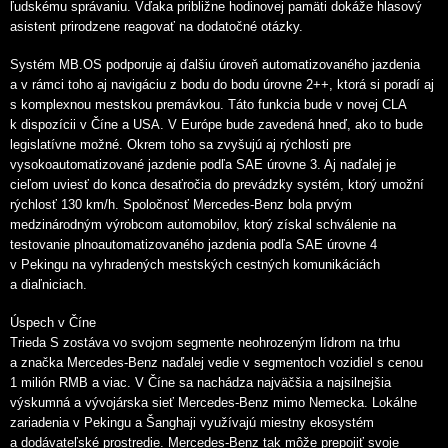
ľudskému správaniu. Vďaka približne hodinovej pamäti dokáže hlasový
asistent prirodzene reagovať na dodatočné otázky.
Systém MB.OS podporuje aj ďalšiu úroveň automatizovaného jazdenia
a v rámci toho aj navigáciu z bodu do bodu úrovne 2++, ktorá si poradí aj
s komplexnou mestskou premávkou. Táto funkcia bude v novej CLA
k dispozícii v Číne a USA. V Európe bude zavedená hneď, ako to bude
legislatívne možné. Okrem toho sa zvyšujú aj rýchlosti pre
vysokoautomatizované jazdenie podľa SAE úrovne 3. Aj naďalej je
cieľom uviesť do konca desaťročia do prevádzky systém, ktorý umožní
rýchlosť 130 km/h. Spoločnosť Mercedes-Benz bola prvým
medzinárodným výrobcom automobilov, ktorý získal schválenie na
testovanie plnoautomatizovaného jazdenia podľa SAE úrovne 4
v Pekingu na vyhradených mestských cestných komunikáciách
a diaľniciach.
Úspech v Číne
Trieda S zostáva vo svojom segmente neohrozeným lídrom na trhu
a značka Mercedes-Benz naďalej vedie v segmentoch vozidiel s cenou
1 milión RMB a viac. V Číne sa nachádza najväčšia a najsilnejšia
výskumná a vývojárska sieť Mercedes-Benz mimo Nemecka. Lokálne
zariadenia v Pekingu a Šanghaji využívajú miestny ekosystém
a dodávateľské prostredie. Mercedes-Benz tak môže prepojiť svoje