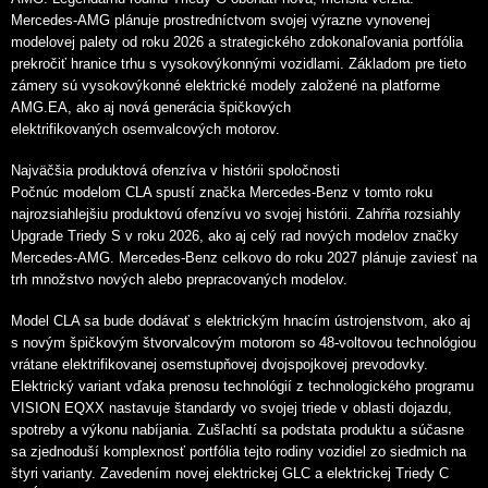
Mercedes-AMG plánuje prostredníctvom svojej výrazne vynovenej
modelovej palety od roku 2026 a strategického zdokonaľovania portfólia
prekročiť hranice trhu s vysokovýkonnými vozidlami. Základom pre tieto
zámery sú vysokovýkonné elektrické modely založené na platforme
AMG.EA, ako aj nová generácia špičkových
elektrifikovaných osemvalcových motorov.
Najväčšia produktová ofenzíva v histórii spoločnosti
Počnúc modelom CLA spustí značka Mercedes-Benz v tomto roku
najrozsiahlejšiu produktovú ofenzívu vo svojej histórii. Zahŕňa rozsiahly
Upgrade Triedy S v roku 2026, ako aj celý rad nových modelov značky
Mercedes-AMG. Mercedes-Benz celkovo do roku 2027 plánuje zaviesť na
trh množstvo nových alebo prepracovaných modelov.
Model CLA sa bude dodávať s elektrickým hnacím ústrojenstvom, ako aj
s novým špičkovým štvorvalcovým motorom so 48-voltovou technológiou
vrátane elektrifikovanej osemstupňovej dvojspojkovej prevodovky.
Elektrický variant vďaka prenosu technológií z technologického programu
VISION EQXX nastavuje štandardy vo svojej triede v oblasti dojazdu,
spotreby a výkonu nabíjania. Zušľachtí sa podstata produktu a súčasne
sa zjednoduší komplexnosť portfólia tejto rodiny vozidiel zo siedmich na
štyri varianty. Zavedením novej elektrickej GLC a elektrickej Triedy C