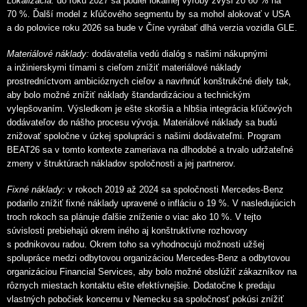
Lokalizácia:
do roku 2027 sa podiel lokálnej výroby zvýši zo 60 % na
70 %. Ďalší model z kľúčového segmentu by sa mohol alokovať v USA
a do polovice roku 2026 sa bude v Číne vyrábať dlhá verzia vozidla GLE.
Materiálové náklady:
dodávatelia vedú dialóg s našimi nákupnými
a inžinierskymi tímami s cieľom znížiť materiálové náklady
prostredníctvom ambicióznych cieľov a navrhnúť konštrukčné diely tak,
aby bolo možné znížiť náklady štandardizáciou a technickým
vylepšovaním. Výsledkom je ešte skoršia a hlbšia integrácia kľúčových
dodávateľov do nášho procesu vývoja. Materiálové náklady sa budú
znižovať spoločne v úzkej spolupráci s našimi dodávateľmi. Program
BEAT26 sa v tomto kontexte zameriava na dlhodobé a trvalo udržateľné
zmeny v štruktúrach nákladov spoločnosti a jej partnerov.
Fixné náklady:
v rokoch 2019 až 2024 sa spoločnosti Mercedes-Benz
podarilo znížiť fixné náklady upravené o infláciu o 19 %. V nasledujúcich
troch rokoch sa plánuje ďalšie zníženie o viac ako 10 %. V tejto
súvislosti prebiehajú okrem iného aj konštruktívne rozhovory
s podnikovou radou. Okrem toho sa vyhodnocujú možnosti užšej
spolupráce medzi odbytovou organizáciou Mercedes-Benz a odbytovou
organizáciou Financial Services, aby bolo možné obslúžiť zákazníkov na
rôznych miestach kontaktu ešte efektívnejšie. Dodatočne k predaju
vlastných pobočiek koncernu v Nemecku sa spoločnosť pokúsi znížiť