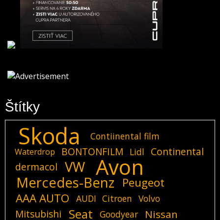
Štítky
Skoda
Contiinental film
BONTONFILM
Continental
Lidl
Waterdrop
Avon
VW
dermacol
Mercedes-Benz
Peugeot
AAA AUTO
AUDI
Citroen
Volvo
Seat
Mitsubishi
Nissan
Goodyear