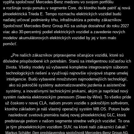
vypĺňa spoločnosť Mercedes-Benz medzeru vo svojom portfóliu
a rozširuje svoju ponuku v segmente Core, do ktorého bude patriť aj nová
plnoelektrická Trieda E. Tempo rozmachu elektrických vozidiel budú
naďalej určovať podmienky trhu, infraštruktúra a potreby zákazníkov.
Spoločnosť Mercedes-Benz Group AG sa usiluje dosiahnuť do roku 2027
viac ako 30-percentný podiel elektrických vozidiel a zavedenie nových
modelov akumulátorových elektrických vozidiel by jej v tom malo
pomôcť.
„
Pre našich zákazníkov pripravujeme očarujúce vozidlá, ktoré sú
dôsledne prispôsobené ich potrebám. Stanú sa inteligentnou súčasťou ich
života. Všetky modely sú vybavené kompletne integrovaným súborom
technologických riešení a využívajú najnovšie vývojové stupne umelej
inteligencie. Budú vybavené množstvom najmodernejších technológií,
ako sú pokročilé systémy automatizovaného jazdenia a asistenčné
systémy, a inovatívnymi technickými prvkami, akým je napríklad nový
systém riadenia elektronickým prenosom (Steer-by-Wire). To všetko príde
už čoskoro v novej CLA, našom prvom vozidle s pokročilým softvérom,
ktorého základom je náš vlastný operačný systém MB.OS. Potom bude
nasledovať svetová premiéra našej novej plnoelektrickej GLC, ktorá
predstavuje prelom v našom segmente stredne veľkých vozidiel. To ona
je tým plnoelektrickým vozidlom SUV, na ktoré naši zákazníci čakali.“
Markus Schäfer, člen predstavenstva spoločnosti Mercedes-Benz Group AG.