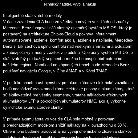
Technický riaditeľ, vývoj a nákup
Inteligentné škálovateľné moduly
V čase zavedenia CLA bude vo všetkých nových vozidlách od značky
Mercedes-Benz fungovať náš vlastný operačný systém MB.OS, ktorý je
postavený na architektúre Chip-to-Cloud a pokrýva infotainment,
automatizované jazdenie, komfort ako aj jazdenie a nabíjanie. Mercedes-
Benz si tak zachová úplnú kontrolu nad všetkými snímačmi a aktuátormi
a zabezpečí výnimočný zážitok z produktu. Operačný systém MB.OS je
škálovateľný pre každý segment a možno ho prispôsobiť potrebám
každého regiónu. Napríklad na západných trhoch bude Mercedes-Benz
používať navigáciu Google, v Číne AMAP a v Kórei TMAP.
V portfóliu hnacích ústrojenstiev pre akumulátorové elektrické vozidlá sa
budú nachádzať vysokomodulárne elektrické pohony a akumulátory, ktoré
sú škálovateľné pre všetky segmenty, vrátane nákladovo efektívnych
akumulátorov LFP a pokročilých akumulátorov NMC, ako aj výkonné
cylindrické akumulátorové články.
V prípade akumulátora vo vozidle CLA bolo možné v porovnaní
s predchádzajúcim modelom znížiť náklady na kilowatthodinu o 30 %.
Okrem toho budeme pracovať aj na vývoji chemického zloženia článkov
a ďalších zlepšeniach v oblasti energetickej hustoty a nákladovej