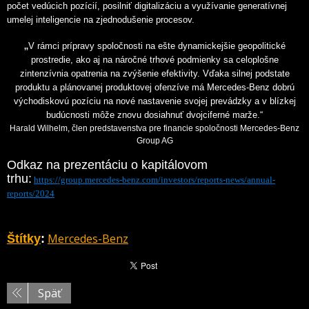
počet vedúcich pozícií, posilniť digitalizáciu a využívanie generatívnej
umelej inteligencie na zjednodušenie procesov.
„
V rámci prípravy spoločnosti na ešte dynamickejšie geopolitické
prostredie, ako aj na náročné trhové podmienky sa celoplošne
zintenzívnia opatrenia na zvýšenie efektivity. Vďaka silnej podstate
produktu a plánovanej produktovej ofenzíve má Mercedes-Benz dobrú
východiskovú pozíciu na nové nastavenie svojej prevádzky a v blízkej
budúcnosti môže znovu dosiahnuť dvojciferné marže.“
Harald Wilhelm, člen predstavenstva pre financie spoločnosti Mercedes-Benz
Group AG
Odkaz na prezentáciu o kapitálovom
trhu:
https://group.mercedes-benz.com/investors/reports-news/annual-
reports/2024
Mercedes-Benz
Štítky
:
Späť