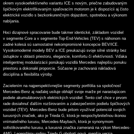
okrem vysokoefektívneho variantu ICE s novým, priečne zabudovaným
špičkovým elektrifikovaným spaľovacím motorom je k dispozícii aj čisto
elektrické vozidlo s bezkonkurenčným dojazdom, spotrebou a výkonom
nabíjania.
Hoci dizajnové spracovanie bude takmer identické, základom vozidiel
v segmente Core a v segmente Top-End-Vehicles (TEV) s náhonom na
zadné kolesá sú samostatné nekompromisné koncepcie BEV/ICE.
Vysokomoderné modely BEV a ICE preukazujú svoje silné stránky bez
ústupkov v oblasti priestoru, elegancie, komfortu či efektívnosti. Vďaka
inteligentnej modularizácii ponúkajú vozidlá Mercedes najlepšiu ponuku
priestoru a dokonalé proporcie. Súčasne je zachovaná nákladová
disciplína a flexibilita výroby.
Zacielením na najperspektívnejšie segmenty portfólia sa spoločnosť
Mercedes-Benz aj naďalej usiluje obhájiť svoje marže pri narastajúcom
podiele akumulátorových elektrických vozidiel. Tento cieľ chce v prvom
rade dosiahnuť ďalším rozširovaním a zabezpečením podielu špičkových
vozidiel (TEV). Mercedes-Benz bude pritom využívať potenciál svojich
luxusných značiek, ako je Trieda G, ktorá je nespochybniteľnou ikonou
vnímateľného luxusu, Mercedes-Maybach, ktorá je synonymom
sofistikovaného luxusu, a luxusná značka zameraná na výkon Mercedes-
AMG. Legendárnu rodinu Triedy G obohatí nová, menšia verzia.