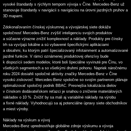
vysoké štandardy s rýchlym tempom vývoja v Číne. Mercedes-Benz už
stanovuje štandardy v navigácii s navigáciou na úrovni jazdných pruhov a
3D mapami.
Zdokonaľovaním čínskej výskumnej a vývojárskej siete dokáže
spoločnosť Mercedes-Benz zvýšiť inteligenciu svojich produktov
a súčasne výrazne znížiť komplexnosť a náklady. Produkty pre čínsky
trh sa vyvíjajú lokálne a sú vybavené špecifickými aplikáciami
a obsahmi, ku ktorým patrí špecializovaný infotainment a automatizované
jazdné funkcie. V rámci oznámenej produktovej ofenzívy bude
k dispozícii sedem modelov, ktoré boli špeciálne vyvinuté pre Čínu, vo
všetkých segmentoch a so všetkými druhmi pohonu. Napriek náročnému
roku 2024 dosiahli spoločné aktivity značky Mercedes-Benz v Číne
vysokú ziskovosť. Mercedes-Benz spoločne so svojím partnerom plánuje
optimalizovať spoločný podnik BBAC. Presnejšia lokalizácia dielov
v čínskom dodávateľskom reťazci je snahou o zníženie materiálových
nákladov o 10 %. Znížiť by sa mali aj variabilné náklady na výrobu
a fixné náklady. Vyhodnocujú sa aj potenciálne úpravy siete obchodníkov
a miest výroby.
Náklady na výskum a vývoj
Mercedes-Benz uprednostňuje globálne zdroje výskumu a vývoja