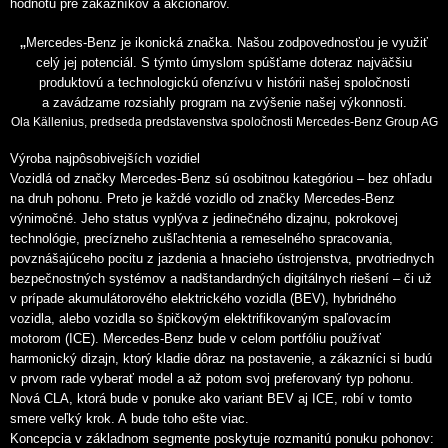
hodnotu pre zákazníkov a akcionárov.
„
Mercedes-Benz je ikonická značka. Našou zodpovednosťou je využiť
celý jej potenciál. S týmto úmyslom spúšťame doteraz najväčšiu
produktovú a technologickú ofenzívu v histórii našej spoločnosti
a zavádzame rozsiahly program na zvýšenie našej výkonnosti.
Ola Källenius, predseda predstavenstva spoločnosti Mercedes-Benz Group AG
Výroba najpôsobivejších vozidiel
Vozidlá od značky Mercedes-Benz sú osobitnou kategóriou – bez ohľadu
na druh pohonu. Preto je každé vozidlo od značky Mercedes-Benz
výnimočné. Jeho status vyplýva z jedinečného dizajnu, pokrokovej
technológie, precízneho zušľachtenia a remeselného spracovania,
povznášajúceho pocitu z jazdenia a hnacieho ústrojenstva, prvotriednych
bezpečnostných systémov a nadštandardných digitálnych riešení – či už
v prípade akumulátorového elektrického vozidla (BEV), hybridného
vozidla, alebo vozidla so špičkovým elektrifikovaným spaľovacím
motorom (ICE). Mercedes-Benz bude v celom portfóliu používať
harmonický dizajn, ktorý kladie dôraz na postavenie, a zákazníci si budú
v prvom rade vyberať model a až potom svoj preferovaný typ pohonu.
Nová CLA, ktorá bude v ponuke ako variant BEV aj ICE, robí v tomto
smere veľký krok. A bude toho ešte viac.
Koncepcia v základnom segmente poskytuje rozmanitú ponuku pohonov: