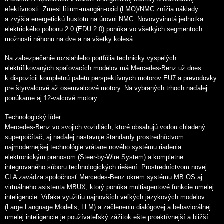
efektívnosti. Zmesi lítium-mangán-oxid (LMO)/NMC znížia náklady
a zvýšia energetickú hustotu na úrovni NMC. Novovyvinutá jednotka
elektrického pohonu 2.0 (EDU 2.0) ponúka vo všetkých segmentoch
možnosti náhonu na dve a na všetky kolesá.
Na zabezpečenie rozsiahleho portfólia technicky vyspelých
elektrifikovaných spaľovacích modelov má Mercedes-Benz už dnes
k dispozícii kompletnú paletu perspektívnych motorov EU7 a prevodovky
pre štyrvalcové až osemvalcové motory. Na vybraných trhoch naďalej
ponúkame aj 12-valcové motory.
Technologický líder
Mercedes-Benz vo svojich vozidlách, ktoré obsahujú vodou chladený
superpočítač, aj naďalej nastavuje štandardy prostredníctvom
najmodernejšej technológie vrátane nového systému riadenia
elektronickým prenosom (Steer-by-Wire System) a kompletne
integrovaného súboru technologických riešení. Prostredníctvom novej
CLA zavádza spoločnosť Mercedes-Benz okrem systému MB.OS aj
virtuálneho asistenta MBUX, ktorý ponúka multiagentové funkcie umelej
inteligencie. Vďaka využitiu najnovších veľkých jazykových modelov
(Large Language Modells, LLM) a začleneniu dialógovej a behaviorálnej
umelej inteligencie je používateľský zážitok ešte proaktívnejší a bližší