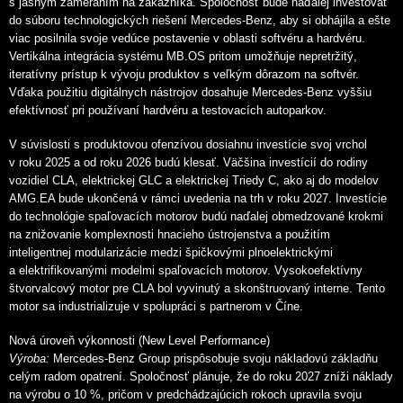
s jasným zameraním na zákazníka. Spoločnosť bude naďalej investovať
do súboru technologických riešení Mercedes-Benz, aby si obhájila a ešte
viac posilnila svoje vedúce postavenie v oblasti softvéru a hardvéru.
Vertikálna integrácia systému MB.OS pritom umožňuje nepretržitý,
iteratívny prístup k vývoju produktov s veľkým dôrazom na softvér.
Vďaka použitiu digitálnych nástrojov dosahuje Mercedes-Benz vyššiu
efektívnosť pri používaní hardvéru a testovacích autoparkov.
V súvislosti s produktovou ofenzívou dosiahnu investície svoj vrchol
v roku 2025 a od roku 2026 budú klesať. Väčšina investícií do rodiny
vozidiel CLA, elektrickej GLC a elektrickej Triedy C, ako aj do modelov
AMG.EA bude ukončená v rámci uvedenia na trh v roku 2027. Investície
do technológie spaľovacích motorov budú naďalej obmedzované krokmi
na znižovanie komplexnosti hnacieho ústrojenstva a použitím
inteligentnej modularizácie medzi špičkovými plnoelektrickými
a elektrifikovanými modelmi spaľovacích motorov. Vysokoefektívny
štvorvalcový motor pre CLA bol vyvinutý a skonštruovaný interne. Tento
motor sa industrializuje v spolupráci s partnerom v Číne.
Nová úroveň výkonnosti (New Level Performance)
Výroba:
Mercedes-Benz Group prispôsobuje svoju nákladovú základňu
celým radom opatrení. Spoločnosť plánuje, že do roku 2027 zníži náklady
na výrobu o 10 %, pričom v predchádzajúcich rokoch upravila svoju