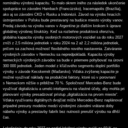
nominálnu výrobnú kapacitu. To malo okrem iného za následok ukončenie
spolupráce so závodmi Hambach (Francúzsko), Iracemapolis (Brazília),
ako aj so závodmi CKD v Rusku a Indonézii. Závod na výrobu hnacích
ústrojenstiev v Poľsku bude prestavaný na budúce miesto výroby vanov.
Predaj závodu na výrobu vanov v Argentíne je ďalším krokom k úprave
globálnej výrobnej štruktúry. Keď sa rozbehne produktová ofenzíva,
globálna kapacita výroby osobných motorových vozidiel sa do roku 2027
zníži z 2,5 milióna jednotiek v roku 2024 na 2 až 2,2 milióna jednotiek,
pričom sa zachová možnosť flexibilného nového nastavenia. Zatváranie
výrobných závodov v Nemecku sa nepredpokladá. Kapacita výroby
nemeckých výrobných závodov sa bude v priemere pohybovať na úrovni
300 000 jednotiek. Jeden model z kľúčového segmentu doplní portfólio
výroby v závode Kecskemét (Maďarsko). Vďaka zvýšenej kapacite je
možné využívať náklady na produkčné faktory, ktoré sú v porovnaní
s Nemeckom nižšie o približne 70 %. Spoločnosť Mercedes-Benz bude
využívať digitalizáciu a umelú inteligenciu na vlastné účely, aby mohla pri
plánovaní výroby presadzovať prístup „digitalizácia na prvom mieste“.
Vďaka využívaniu digitálnych dvojčiat môže Mercedes-Benz naplánovať
prípadné presuny modelov medzi výrobnými závodmi vrátane doby
nábehu výroby a prestavby fabrík bez nutnosti prerušiť výrobu na dlhší
čas.