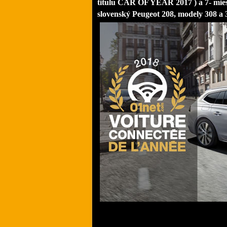
titulu CAR OF YEAR 2017 ) a 7- mi
slovenský Peugeot 208, modely 308 a 