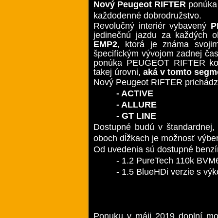
Nový Peugeot RIFTER
ponúka 
každodenné dobrodružstvo.
Revolučný interiér vybavený
PE
jedinečnú jazdu za každých ok
EMP2
, ktorá je známa svoji
špecifickým vývojom zadnej čas
ponúka PEUGEOT RIFTER kombi
takej úrovni,
aká v tomto segm
Nový Peugeot RIFTER prichád
- ACTIVE
- ALLURE
- GT LINE
Dostupné budú v štandardnej, 
oboch dĺžkach je možnosť výbe
Od uvedenia sú dostupné benzín
- 1.2 PureTech 110k BVM
- 1.5 BlueHDi verzie s v
Ponuku v máji 2019 doplní mo