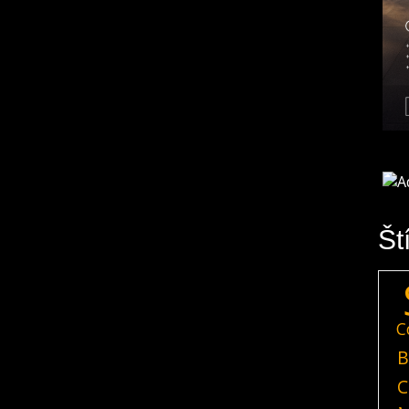
Št
C
B
C