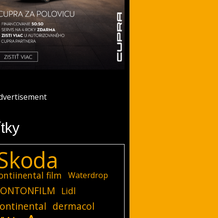
ítky
Skoda
ontiinental film
Waterdrop
ONTONFILM
Lidl
ontinental
dermacol