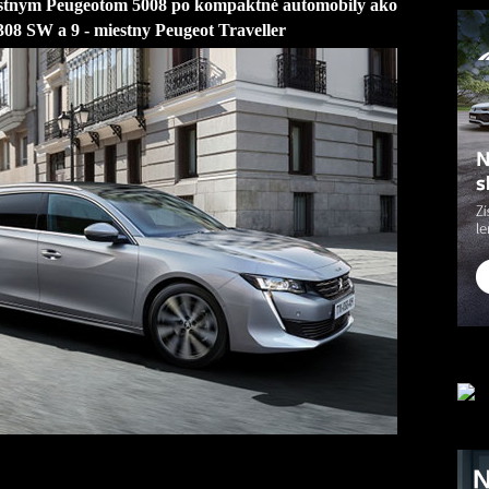
estnym Peugeotom 5008 po kompaktné automobily ako
308 SW a 9 - miestny Peugeot Traveller