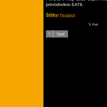
prevodovkou EAT8.
Peugeot
Štítky
:
Späť