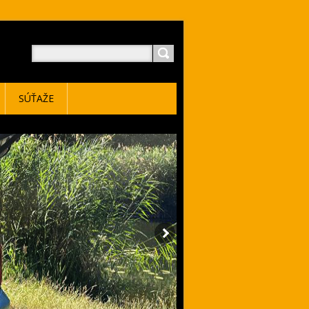
SÚŤAŽE