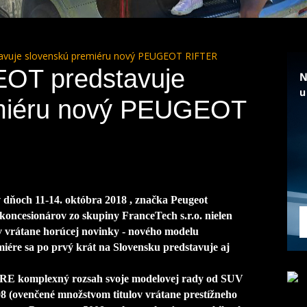
vuje slovenskú premiéru nový PEUGEOT RIFTER
OT predstavuje
emiéru nový PEUGEOT
 dňoch 11-14. októbra 2018 , značka Peugeot
koncesionárov zo skupiny FranceTech s.r.o. nielen
vrátane horúcej novinky - nového modelu
iére sa po prvý krát na Slovensku predstavuje aj
TRE komplexný rozsah svoje modelovej rady od SUV
8 (ovenčené množstvom titulov vrátane prestížneho