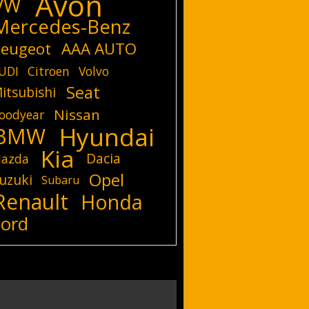
Avon
VW
Mercedes-Benz
eugeot
AAA AUTO
UDI
Citroen
Volvo
Seat
itsubishi
Nissan
oodyear
Hyundai
BMW
Kia
Dacia
azda
Opel
uzuki
Subaru
Renault
Honda
Ford