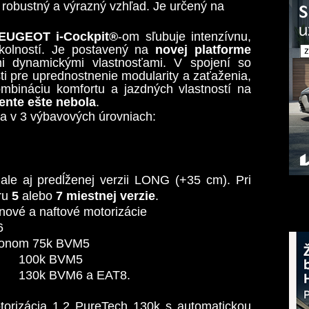
robustný a výrazný vzhľad. Je určený na
UGEOT i-Cockpit®
-om
sľubuje intenzívnu,
olností.
Je postavený na
novej platforme
mi dynamickými vlastnosťami. V spojení so
ti pre uprednostnenie modularity a zaťaženia,
náciu komfortu a jazdných vlastností na
ente ešte nebola
.
za
v 3 výbavových úrovniach:
ale aj predĺženej verzii LONG (+35 cm). Pri
ru
5
alebo
7 miestnej verzie
.
ové a naftové motorizácie
6
ýkonom 75k BVM5
100k BVM5
130k BVM6 a EAT8.
torizácia 1.2 PureTech 130k s automatickou