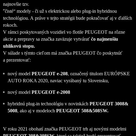
najnovšie tzv.
“
čisté“ modely - či už s elektrickou alebo plug-in hybridnou
technológiou. A práve v tejto stratégii bude pokračovať aj v ďalších
rokoch.
V rámci poskytovaných vozidiel vo flotile PEUGEOT na rôzne
akcie a prepravy sa značka zaväzuje vytvárať
čo najmenšiu
uhlíkovú stopu.
V súlade s týmto cieľom má značka PEUGEOT čo poskytnúť
a prezentovať:
nový model
PEUGEOT e-208
, označený titulom EURÓPSKE
AUTO ROKA 2020, naviac vyrábaný tu Slovensku,
nový model
PEUGEOT e-2008
hybridnú plug-in technológiu v novinkách
PEUGEOT 3008&
5008
, ako aj v modeloch
PEUGEOT 508&508SW.
V roku 2021 obohatí značka PEUGEOT trh aj novými modelmi
PEUGEOT 308&308SW
, ktoré sa taktiež budú prezentovať