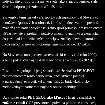
individuálnych športov a má vo svete, ako aj na Slovensku, stále
širokú podporu priaznivcov a fanúšikov.
Slovenský tenis
získal veľa športových úspechov, dal Slovensku
množstvo športových osobností, ktoré sú dodnes vzorom pre našu
mládež i pre našu spoločnosť. Tento šport priniesol prostredníctvom
víťazstiev, ale aj prehier množstvo emócií, dynamiku a eleganciu,
čo je základ komunikačných princípov značky s levom, ktorá na
medzinárodnej úrovni podporuje tenis už viac ako 37 rokov.
Na Slovensku toto partnerstvo trvá
už 18 rokov
(od roku 2002)
a bude pokračovať aj na ďalšie obdobie 3 rokov(2021-2023).
Posunom v spolupráci je aj skutočnosť, že značka PEUGEOT
prostredníctvom tohto partnerstva, chce aktívne prispieť
k nastávajúcej energetickej zmene tým, že bude ekologicky
zodpovedným partnerom najmä v oblasti mobility.
Už v tomto roku
PEUGEOT ako kľúčový hráč v snahách o
zníženie emisií CO2
prezentoval práve na platforme tenisu svoje