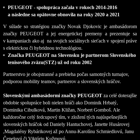
PEUGEOT - spolupráca začala v rokoch 2014-2016
a následne sa opätovne obnovila na roky 2020 a 2021
V súlade so stratégiou značky Novak Djokovic je ambasádorom
značky PEUGEOT a jej energetickej premeny a prezentuje sa
v kampaniach ako aj na svojich sociálnych sieťach v spojení práve
s elektrickou či hybridnou technológiou.
Značka PEUGEOT na Slovensku je partnerom Slovenského
tenisového zväzu(STZ) už od roku 2002
Partnerstvo je obojstranné a prebieha počas samotných turnajov,
podporou mobility teamov, partnerov a slovenských hráčov.
Slovenskými ambasádormi značky PEUGEOT
za celé doterajšie
obdobie spolupráce boli nielen hráči ako Dominik Hrbatý,
Dominika Cibulková, Martin Kližan, Norbert Gomboš. Ale
každoročne celý fedcupový tím, v zložení tých najúspešnejších
slovenských hráčok od Daniely Hantuchovej, Janette Husárovej
,Magdalény Rybárikovej až po Annu-Karolínu Schmiedlovú, Janu
Čepelovú či Viktóriu Kužmovú.