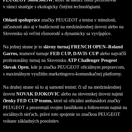
v rámci stratégie s ekologicky čistými technológiami.
Oblasti spolupráce
značky PEUGEOT a tenisu v minulosti,
súčasnosti ako aj v budúcnosti na medzinárodnej úrovni alebo na
Slovensku sú veľmi rôznorodé a dynamicky sa vyvíjajúce.
Na jednej strane je to
slávny turnaj FRENCH OPEN–Roland
Garros,
teamové turnaje
FED CUP, DAVIS CUP
alebo najväčší
profesionálny turnaj na Slovensku
ATP Challenger Peugeot
Slovak Open
, kde je značka PEUGEOT oficiálnym prepravcom,
s maximálnym využitím marketingovo-komunikačnej platformy.
Na druhej strane sú to aj samotní tenisti: či už na medzinárodnej
úrovni
NOVAK DJOKOVIC
alebo na slovenskej úrovni najmä
členky FED CUP teamu,
ktorí sú oficiálni ambasádori značky
PEUGEOT a prezentujú svojim fanúšikom a followerom najmä na
sociálnych sieťach, práve toto spojenie so značkou PEUGEOT
vrátane základných posolstiev.