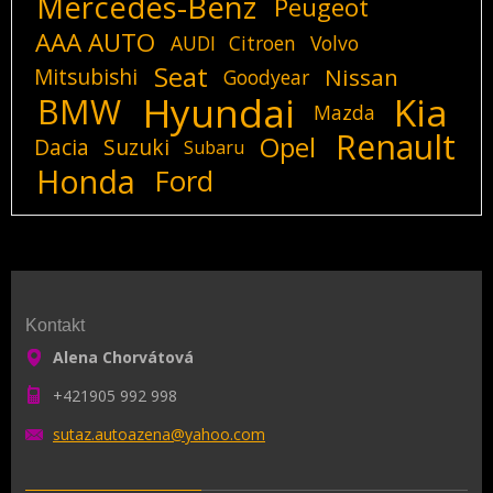
Mercedes-Benz
Peugeot
AAA AUTO
AUDI
Citroen
Volvo
Seat
Mitsubishi
Nissan
Goodyear
Hyundai
Kia
BMW
Mazda
Renault
Opel
Dacia
Suzuki
Subaru
Honda
Ford
Kontakt
Alena Chorvátová
+421905 992 998
sutaz.au
toazena@
yahoo.co
m