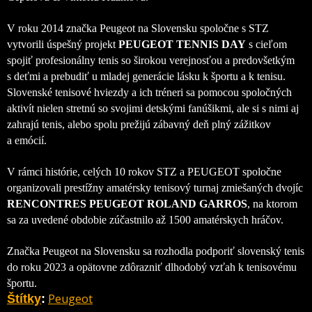
V roku 2014 značka Peugeot na Slovensku spoločne s STZ
vytvorili úspešný projekt
PEUGEOT TENNIS DAY
s cieľom
spojiť profesionálny tenis so širokou verejnosťou a predovšetkým
s deťmi a prebudiť u mladej generácie lásku k športu a k tenisu.
Slovenské tenisové hviezdy a ich tréneri sa pomocou spoločných
aktivít nielen stretnú so svojimi detskými fanúšikmi, ale si s nimi aj
zahrajú tenis, alebo spolu prežijú zábavný deň plný zážitkov
a emócií.
V rámci histórie, celých 10 rokov STZ a PEUGEOT spoločne
organizovali prestížny amatérsky tenisový turnaj zmiešaných dvojíc
RENCONTRES PEUGEOT ROLAND GARROS
, na ktorom
sa za uvedené obdobie zúčastnilo až 1500 amatérskych hráčov.
Značka Peugeot na Slovensku sa rozhodla podporiť slovenský tenis
do roku 2023 a opätovne zdôrazniť dlhodobý vzťah k tenisovému
športu.
Peugeot
Štítky
: