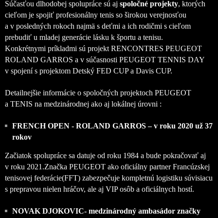
Súčasťou dlhodobej spolupráce sú aj
spoločné projekty
, ktorých
cieľom je spojiť profesionálny tenis so širokou verejnosťou
a v posledných rokoch najmä s deťmi a ich rodičmi s cieľom
prebudiť u mladej generácie lásku k športu a tenisu.
Konkrétnymi príkladmi sú projekt RENCONTRES PEUGEOT
ROLAND GARROS a v súčasnosti PEUGEOT TENNIS DAY
v spojení s projektom Detský FED CUP a Davis CUP.
Detailnejšie informácie o spoločných projektoch PEUGEOT
a TENIS na medzinárodnej ako aj lokálnej úrovni :
FRENCH OPEN - ROLAND GARROS – v roku 2020 už 37
rokov
Začiatok spolupráce sa datuje od roku 1984 a bude pokračovať aj
v roku 2021.Značka PEUGEOT ako oficiálny partner Francúzskej
tenisovej federácie(FFT) zabezpečuje kompletnú logistiku súvisiacu
s prepravou nielen hráčov, ale aj VIP osôb a oficiálnych hostí.
NOVAK DJOKOVIC- medzinárodný ambasádor značky