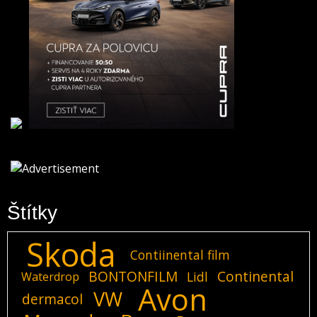
Štítky
Skoda
Contiinental film
BONTONFILM
Continental
Lidl
Waterdrop
Avon
VW
dermacol