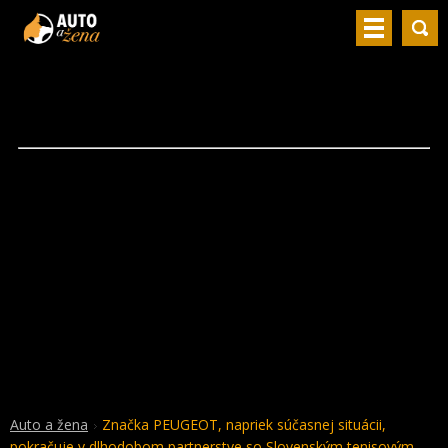
Auto a žena
Značka PEUGEOT, napriek súčasnej situácii,
pokračuje v dlhodobom partnerstve so Slovenským tenisovým