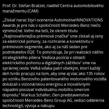
Prof. Dr. Stefan Bratzel, riaditeľ Centra automobilového
manažmentu (CAM)
„Získať naraz štyri ocenenia AutomotiveINNOVATIONS
Awards je pre nás v spoločnosti Mercedes-Benz niečo
výnimočné. Veľmi ma teší, že okrem titulu
„Najinovatívnejšia prémiová značka“ sme získali aj ceny
za elektrické pohony, za rozhranie a konektivitu v
prémiovom segmente, ako aj za náš sedan pre
podnikateľov EQE. To potvrdzuje, že pri realizácii nášho
strategického piliera 'Vedúca pozícia v oblasti
elektrického pohonu a digitálnych zážitkov' sme na
správnej ceste. Veľká vďaka patrí všetkým, ktorí každý
deň tvrdo pracujú na tom, aby sme aj viac ako 135 rokov
po vzniku Benzovho patentovaného motorového vozidla
dokázali s vizionárskou energiou a inovatívnymi
nápadmi posúvať individuálnu mobilitu smerom
dopredu.“ Markus Schäfer, člen predstavenstva
spoločnosti Mercedes-Benz Group AG, vedúci oddelenia
technológií, vývoja a nákupu