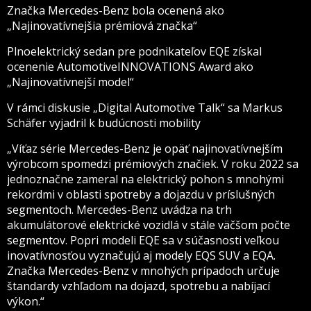
Značka Mercedes-Benz bola ocenená ako
„Najinovatívnejšia prémiová značka“
Plnoelektrický sedan pre podnikateľov EQE získal
ocenenie AutomotiveINNOVATIONS Award ako
„Najinovatívnejší model“
V rámci diskusie „Digital Automotive Talk“ sa Markus
Schäfer vyjadril k budúcnosti mobility
„Víťaz série Mercedes-Benz je opäť najinovatívnejším
výrobcom spomedzi prémiových značiek. V roku 2022 sa
jednoznačne zameral na elektrický pohon s mnohými
rekordmi v oblasti spotreby a dojazdu v príslušných
segmentoch. Mercedes-Benz uvádza na trh
akumulátorové elektrické vozidlá v stále väčšom počte
segmentov. Popri modeli EQE sa v súčasnosti veľkou
inovatívnosťou vyznačujú aj modely EQS SUV a EQA.
Značka Mercedes-Benz v mnohých prípadoch určuje
štandardy vzhľadom na dojazd, spotrebu a nabíjací
výkon.“