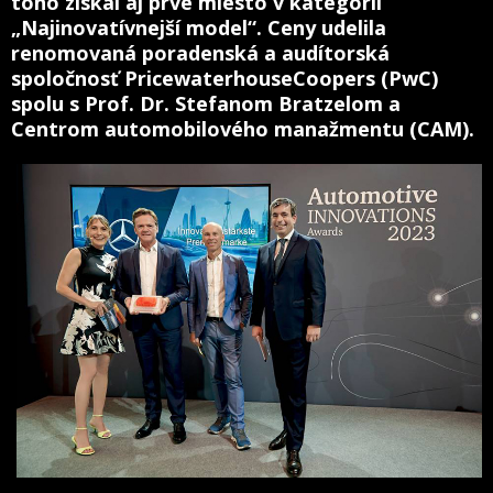
toho získal aj prvé miesto v kategórii
„Najinovatívnejší model“. Ceny udelila
renomovaná poradenská a audítorská
spoločnosť PricewaterhouseCoopers (PwC)
spolu s Prof. Dr. Stefanom Bratzelom a
Centrom automobilového manažmentu (CAM).