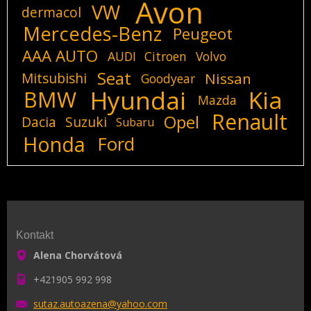
Avon
VW
dermacol
Mercedes-Benz
Peugeot
AAA AUTO
AUDI
Citroen
Volvo
Seat
Mitsubishi
Nissan
Goodyear
Hyundai
Kia
BMW
Mazda
Renault
Opel
Dacia
Suzuki
Subaru
Honda
Ford
Kontakt
Alena Chorvátová
+421905 992 998
sutaz.au
toazena@
yahoo.co
m