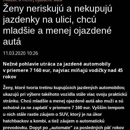
Ženy neriskujú a nekupujú
jazdenky na ulici, chcú
mladšie a menej ojazdené
autá
11.03.2020 10:26
Nežné pohlavie utráca za jazdené automobily
v priemere 7 160 eur, najviac míňajú vodičky nad 45
rokov
Ženy, ktoré tvoria tretinu kupujúcich jazdených automobilov,
ukazujú pri výbere takéhoto vozidla stále viac svoju praktickú
stránku. Chcú mladšie a menej ojazdené autá ako muži a sú
ochotné za ne zaplatiť v priemere 7 160 eur. Vyšším tempom
u nich stále rastie záujem o SUV, ktorý je na úkor
hatchbackov a kombi, a tiež záujem o automatickú
prevodovku. Dopyt po „automate“ za posledných päť rokov