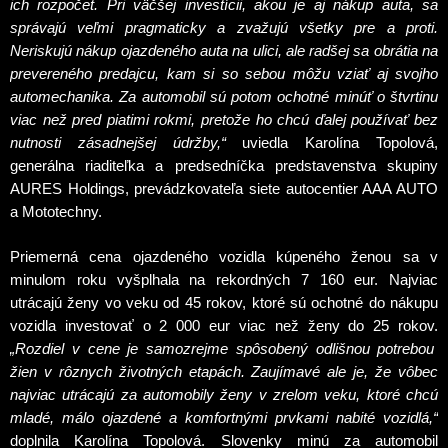
ich rozpočet. Pri väčšej investícii, akou je aj nákup auta, sa
správajú veľmi pragmaticky a zvažujú všetky pre a proti.
Neriskujú nákup ojazdeného auta na ulici, ale radšej sa obrátia na
prevereného predajcu, kam si so sebou môžu vziať aj svojho
automechanika. Za automobil sú potom ochotné minúť o štvrtinu
viac než pred piatimi rokmi, pretože ho chcú ďalej používať bez
nutnosti zásadnejšej údržby,“
uviedla Karolína Topolová,
generálna riaditeľka a predsedníčka predstavenstva skupiny
AURES Holdings, prevádzkovateľa siete autocentier AAA AUTO
a Mototechny.
Priemerná cena ojazdeného vozidla kúpeného ženou sa v
minulom roku vyšplhala na rekordných 7 160 eur. Najviac
utrácajú ženy vo veku od 45 rokov, ktoré sú ochotné do nákupu
vozidla investovať o 2 000 eur viac než ženy do 25 rokov.
„Rozdiel v cene je samozrejme spôsobený odlišnou potrebou
žien v rôznych životných etapách. Zaujímavé ale je, že vôbec
najviac utrácajú za automobily ženy v zrelom veku, ktoré chcú
mladé, málo ojazdené a komfortnými prvkami nabité vozidlá,“
doplnila Karolína Topolová. Slovenky minú za automobil