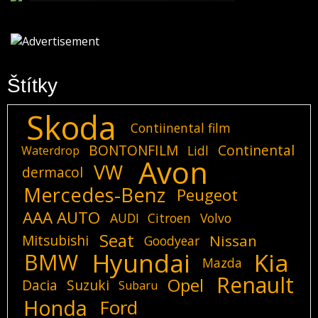
Štítky
Skoda
Contiinental film
BONTONFILM
Continental
Lidl
Waterdrop
Avon
VW
dermacol
Mercedes-Benz
Peugeot
AAA AUTO
AUDI
Citroen
Volvo
Seat
Mitsubishi
Nissan
Goodyear
Hyundai
Kia
BMW
Mazda
Renault
Opel
Dacia
Suzuki
Subaru
Honda
Ford