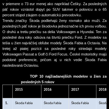
v priemere o 73 eur menej ako napríklad Češky. Za posledných
päť rokov vzrástol dopyt po SUV takmer o polovicu a o 65
percent stúpol záujem o automatickú prevodovku.
Trendu značky Škoda podliehajú ženy rovnako ako muži. Za
posledných päť rokov je škodovka jednoznačne ich prvou voľbou.
O druhú a tretiu priečku sa delia Volkswagen a Hyundai. Ten za
posledné dva roky odsúva na štvrtú priečku Ford. Z modelov sa
tešia u žien najväčšej obľube modely Škoda Fabia a Octavia. Na
tretej až piatej pozícii sa posledné roky striedajú modely
Volkswagen Passat a Golf či Ford Focus. České motoristky majú
podobné preferencie, pričom aj u nich vedie Škoda Fabia
nasledovaná Octaviou.
TOP 10 najžiadanejších modelov u žien za
posledných 5 rokov
2015
2016
2017
2018
1.
Škoda Fabia
Škoda Fabia
Škoda Fabia
Škoda 