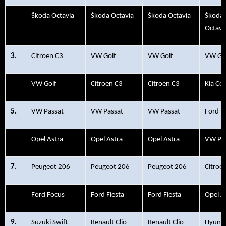
2.
Škoda Octavia
Škoda Octavia
Škoda Octavia
Škoda
Octavi
3.
Citroen C3
VW Golf
VW Golf
VW Go
4.
VW Golf
Citroen C3
Citroen C3
Kia Ce
5.
VW Passat
VW Passat
VW Passat
Ford F
6.
Opel Astra
Opel Astra
Opel Astra
VW Pa
7.
Peugeot 206
Peugeot 206
Peugeot 206
Citroe
8.
Ford Focus
Ford Fiesta
Ford Fiesta
Opel A
9.
Suzuki Swift
Renault Clio
Renault Clio
Hyunda