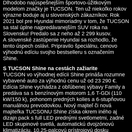
Dlhodobo najúspešnejším športovo-úžitkovým
modelom značky je TUCSON. Ten už niekoľko rokov
výrazne boduje aj u slovenských zákazníkov. Rok
2021 bol pre Hyundai mimoriadny v tom, že TUCSON
sa stal úplne najpredávanejším SUV roka na
Slovensku! Predalo sa z neho až 2 299 kusov.
A slovenské zastúpenie Hyundai sa rozhodlo, že
tento úspech oslávi. Pripravilo špeciálnu, cenovo
výhodnú edíciu svojho bestselleru s označením
Shine.
S TUCSON Shine na cestách zažiarite
TUCSON vo výhodnej edícii Shine prináša rozumne
vybavené auto za výhodnú cenu už od 23 290 €.
Edícia Shine vychádza z obľúbenej výbavy Family a
predáva sa s benzínovým motorom 1,6 T-GDi (110
kW/150 k), pohonom predných kolies a 6-stupňovou
manuálnou prevodovkou. Nový majiteľ či nová
majiteľka TUCSONU Shine získa okrem iného aj
dizajn pack s full LED prednými svetlometmi, zadné
LED skupinové svetlá, automatickú dvojzónovú
klimatizáciu, 10,25-palcovú prístrojovú dosku