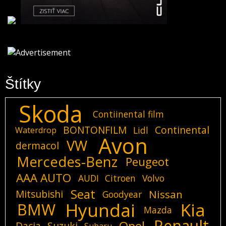
Štítky
Skoda
Contiinental film
BONTONFILM
Continental
Lidl
Waterdrop
Avon
VW
dermacol
Mercedes-Benz
Peugeot
AAA AUTO
AUDI
Citroen
Volvo
Seat
Mitsubishi
Nissan
Goodyear
Hyundai
Kia
BMW
Mazda
Renault
Opel
Dacia
Suzuki
Subaru