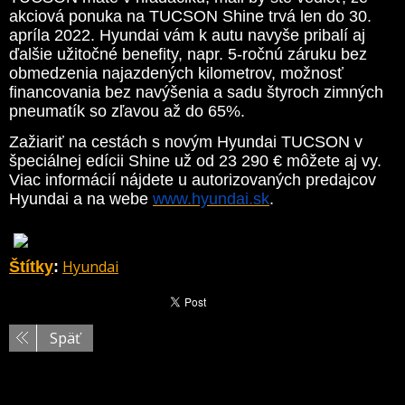
akciová ponuka na TUCSON Shine trvá len do 30.
apríla 2022. Hyundai vám k autu navyše pribalí aj
ďalšie užitočné benefity, napr. 5-ročnú záruku bez
obmedzenia najazdených kilometrov, možnosť
financovania bez navýšenia a sadu štyroch zimných
pneumatík so zľavou až do 65%.
Zažiariť na cestách s novým Hyundai TUCSON v
špeciálnej edícii Shine už od 23 290 € môžete aj vy.
Viac informácií nájdete u autorizovaných predajcov
Hyundai a na webe
www.hyundai.sk
.
Hyundai
Štítky
:
Späť