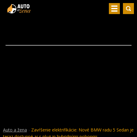
Auto a žena
Zavŕšenie elektrifikácie: Nové BMW radu 5 Sedan je
teraz dostupné aj s plug-in hybridnými pohonmi