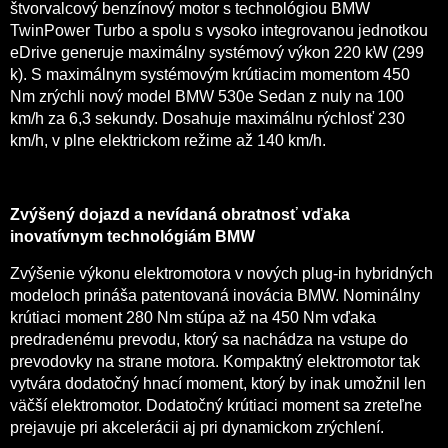
štvorvalcový benzínový motor s technológiou BMW
TwinPower Turbo a spolu s vysoko integrovanou jednotkou
eDrive generuje maximálny systémový výkon 220 kW (299
k). S maximálnym systémovým krútiacim momentom 450
Nm zrýchli nový model BMW 530e Sedan z nuly na 100
km/h za 6,3 sekundy. Dosahuje maximálnu rýchlosť 230
km/h, v plne elektrickom režime až 140 km/h.
Zvýšený dojazd a nevídaná obratnosť vďaka
inovatívnym technológiám BMW
Zvýšenie výkonu elektromotora v nových plug-in hybridných
modeloch prináša patentovaná inovácia BMW. Nominálny
krútiaci moment 280 Nm stúpa až na 450 Nm vďaka
predradenému prevodu, ktorý sa nachádza na vstupe do
prevodovky na strane motora. Kompaktný elektromotor tak
vytvára dodatočný hnací moment, ktorý by inak umožnil len
väčší elektromotor. Dodatočný krútiaci moment sa zreteľne
prejavuje pri akcelerácii aj pri dynamickom zrýchlení.