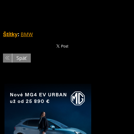
BMW
Štítky
:
Späť