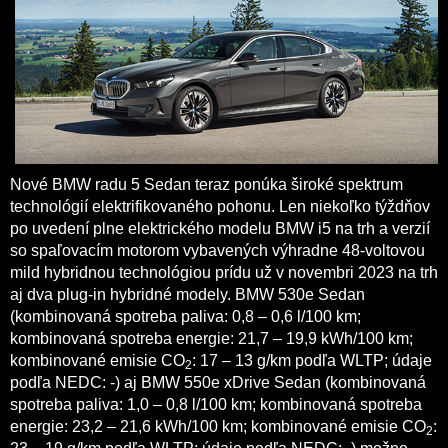
Nové BMW radu 5 Sedan teraz ponúka široké spektrum
technológií elektrifikovaného pohonu. Len niekoľko týždňov
po uvedení plne elektrického modelu BMW i5 na trh a verzií
so spaľovacím motorom vybavených výhradne 48-voltovou
mild hybridnou technológiou prídu už v novembri 2023 na trh
aj dva plug-in hybridné modely. BMW 530e Sedan
(kombinovaná spotreba paliva: 0,8 – 0,6 l/100 km;
kombinovaná spotreba energie: 21,7 – 19,9 kWh/100 km;
kombinované emisie CO
: 17 – 13 g/km podľa WLTP; údaje
2
podľa NEDC: -) aj BMW 550e xDrive Sedan (kombinovaná
spotreba paliva: 1,0 – 0,8 l/100 km; kombinovaná spotreba
energie: 23,2 – 21,6 kWh/100 km; kombinované emisie CO
:
2