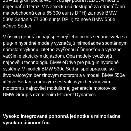
23 – 19 g/km podľa WLTP; údaje podľa NEDC: -) možno
objednať od teraz. V Nemecku sú dostupné za odporúčanú
maloobchodnú cenu 65 300 eur (s DPH) za nové BMW
530e Sedan a 77 300 eur (s DPH) za nové BMW 550e
xDrive Sedan.
V ôsmej generácii najúspešnejšieho biznis sedanu sveta sa
plug-in hybridné modely vyznačujú mimoriadne spontánnym
nárastom výkonu, citeľne zvýšenou účinnosťou a výrazne
väčším elektrickým dojazdom. Oba modely využívajú
najnovšiu technológiu BMW eDrive pre plug-in hybridné
systémy. V modeli BMW 530e Sedan spolupracuje so
štvorvalcovým benzínovým motorom a v modeli BMW 550e
xDrive Sedan s radovým šesťvalcovým benzínovým
motorom z najnovšej modulárnej generácie motorov od
BMW Group s označením Efficient Dynamics.
Vysoko integrovaná pohonná jednotka s mimoriadne
vysokou účinnosťou