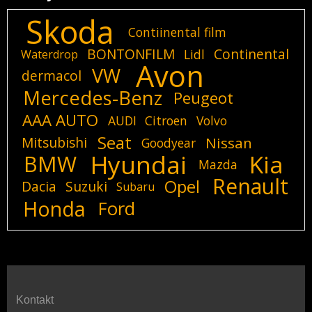
Skoda
Contiinental film
BONTONFILM
Continental
Lidl
Waterdrop
Avon
VW
dermacol
Mercedes-Benz
Peugeot
AAA AUTO
AUDI
Citroen
Volvo
Seat
Mitsubishi
Nissan
Goodyear
Hyundai
Kia
BMW
Mazda
Renault
Opel
Dacia
Suzuki
Subaru
Honda
Ford
Kontakt