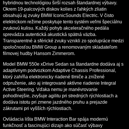
hybridnou technológiou širší rozsah štandardnej výbavy.
Okrem 19-palcových diskov kolies z ľahkých zliatin
obsahujú aj zvuky BMW IconicSounds Electric. V čisto
elektrickom režime poskytuje tento systém veľmi špeciálnu
zvukovú kulisu. Každý pohyb akceleračného pedála
sprevádza autentická akustická spätná väzba.
Transparentné a sférické zvuky vznikli zo spolupráce medzi
spoločnosťou BMW Group a renomovaným skladateľom
filmovej hudby Hansom Zimmerom.
Model BMW 550e xDrive Sedan sa štandardne dodáva aj s
adaptívnym podvozkom Adaptive Chassis Professional,
ktorý zahŕňa elektronicky riadené tlmiče a znížené
odpruženie, ako aj integrované aktívne riadenie Integral
Active Steering. Vďaka nemu je manévrovanie
pohodlnejšie, zvyšuje agilitu pri stredných rýchlostiach a
dodáva istotu pri zmene jazdného pruhu a prejazde
zákrutami pri vyšších rýchlostiach.
Ovládacia lišta BMW Interaction Bar spája modernú
funkčnosť a fascinujúci dizajn ako súčasť výbavy