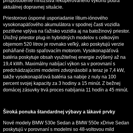
prispôsobenie množstva rekuperovaného výkonu podľa
aktuálnej dopravnej situácie.
Priestorovo úsporné usporiadanie lítium-iónového
vysokonapäťového akumulátora v spodnej časti vozidla
pozitívne vplýva na ťažisko vozidla aj na batožinový priestor.
Úložný priestor plug-in hybridných modelov s celkovým
objemom 520 litrov je rovnako veľký, ako poskytujú verzie
poháňané čisto spaľovacím motorom. Vysokonapäťová
batéria poskytuje obsah využiteľnej energie zvýšený až na
19,4 kWh. Maximálny nabíjací výkon sa v porovnaní s
predchádzajúcimi modelmi zdvojnásobil a teraz je 7,4 kW,
takže vysokonapäťová batéria sa nabije z nuly na 100
percent svojej kapacity za 3 hodiny a 15 minút. Z bežnej
domácej zásuvky trvá proces nabíjania 11 hodín a 45 minút.
Široká ponuka štandardnej výbavy a lákavé prvky
Nové modely BMW 530e Sedan a BMW 550e xDrive Sedan
poskytujú v porovnaní s modelmi so 48-voltovou mild