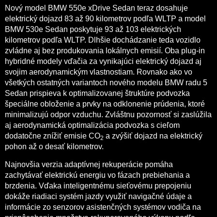
Nový model BMW 550e xDrive Sedan teraz dosahuje
elektrický dojazd 83 až 90 kilometrov podľa WLTP a model
BMW 530e Sedan poskytuje 93 až 103 elektrických
kilometrov podľa WLTP. Dlhšie dochádzanie teda vozidlo
zvládne aj bez produkovania lokálnych emisií. Oba plug-in
hybridné modely vďačia za vynikajúci elektrický dojazd aj
svojim aerodynamickým vlastnostiam. Rovnako ako vo
všetkých ostatných variantoch nového modelu BMW radu 5
Sedan prispieva k optimalizovanej štruktúre podvozka
špeciálne obloženie a prvky na odklonenie prúdenia, ktoré
minimalizujú odpor vzduchu. Zvláštnu pozornosť si zaslúžila
aj aerodynamická optimalizácia podvozka s cieľom
dodatočne znížiť emisie CO
a zvýšiť dojazd na elektrický
2
pohon až o desať kilometrov.
Najnovšia verzia adaptívnej rekuperácie pomáha
zachytávať elektrickú energiu vo fázach prebiehania a
brzdenia. Vďaka inteligentnému sieťovému prepojeniu
dokáže riadiaci systém jazdy využiť navigačné údaje a
informácie zo senzorov asistenčných systémov vodiča na