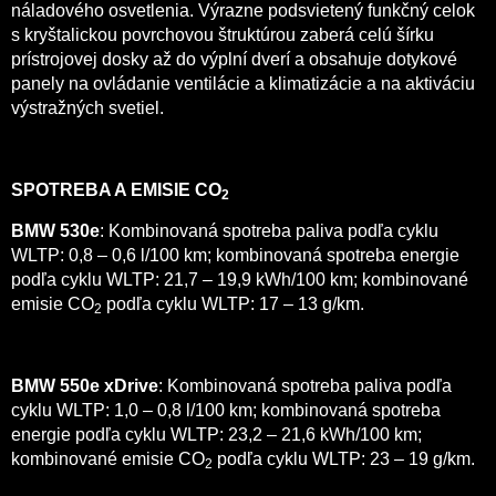
náladového osvetlenia. Výrazne podsvietený funkčný celok
s kryštalickou povrchovou štruktúrou zaberá celú šírku
prístrojovej dosky až do výplní dverí a obsahuje dotykové
panely na ovládanie ventilácie a klimatizácie a na aktiváciu
výstražných svetiel.
SPOTREBA A EMISIE CO
2
BMW 530e
: Kombinovaná spotreba paliva podľa cyklu
WLTP: 0,8 – 0,6 l/100 km; kombinovaná spotreba energie
podľa cyklu WLTP: 21,7 – 19,9 kWh/100 km; kombinované
emisie CO
podľa cyklu WLTP: 17 – 13 g/km.
2
BMW 550e xDrive
: Kombinovaná spotreba paliva podľa
cyklu WLTP: 1,0 – 0,8 l/100 km; kombinovaná spotreba
energie podľa cyklu WLTP: 23,2 – 21,6 kWh/100 km;
kombinované emisie CO
podľa cyklu WLTP: 23 – 19 g/km.
2