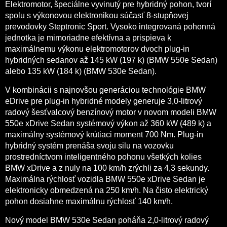
Elektromotor, špeciálne vyvinutý pre hybridný pohon, tvorí
spolu s výkonovou elektronikou súčasť 8-stupňovej
prevodovky Steptronic Sport. Vysoko integrovaná pohonná
jednotka je mimoriadne efektívna a prispieva k
maximálnemu výkonu elektromotorov dvoch plug-in
hybridných sedanov až 145 kW (197 k) (BMW 550e Sedan)
alebo 135 kW (184 k) (BMW 530e Sedan).
V kombinácii s najnovšou generáciou technológie BMW
eDrive pre plug-in hybridné modely generuje 3,0-litrový
radový šesťvalcový benzínový motor v novom modeli BMW
550e xDrive Sedan systémový výkon až 360 kW (489 k) a
maximálny systémový krútiaci moment 700 Nm. Plug-in
hybridný systém prenáša svoju silu na vozovku
prostredníctvom inteligentného pohonu všetkých kolies
BMW xDrive a z nuly na 100 km/h zrýchli za 4,3 sekundy.
Maximálna rýchlosť vozidla BMW 550e xDrive Sedan je
elektronicky obmedzená na 250 km/h. Na čisto elektrický
pohon dosiahne maximálnu rýchlosť 140 km/h.
Nový model BMW 530e Sedan poháňa 2,0-litrový radový