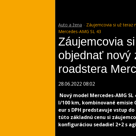
Auto a žena
Záujemcovia si už teraz
Mercedes-AMG SL 43
Záujemcovia si
objednať nový
roadstera Mer
28.06.2022 08:02
Nový model Mercedes-AMG SL 43
l/100 km, kombinované emisie C
eur s DPH predstavuje vstup do
túto základnú cenu si záujemco
konfiguráciou sedadiel 2+2 s a