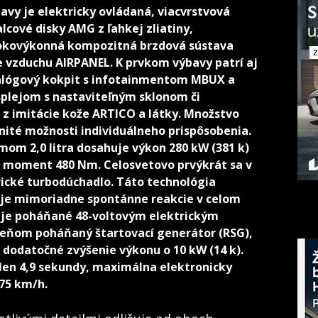
bavy je elektricky ovládaná, viacvrstvová
lcové disky AMG z ľahkej zliatiny,
sokovýkonná kompozitná brzdová sústava
 vzduchu AIRPANEL. K prvkom výbavy patrí aj
nalógový kokpit s infotainmentom MBUX a
lejom s nastaviteľným sklonom či
z imitácie kože ARTICO a látky. Množstvo
ité možnosti individuálneho prispôsobenia.
om 2,0 litra dosahuje výkon 280 kW (381 k)
i moment 480 Nm. Celosvetovo prvýkrát sa v
rické turbodúchadlo. Táto technológia
uje mimoriadne spontánne reakcie v celom
 je poháňané 48-voltovým elektrickým
eňom poháňaný štartovací generátor (RSG),
dodatočné zvýšenie výkonu o 10 kW (14 k).
 len 4,9 sekundy, maximálna elektronicky
75 km/h.