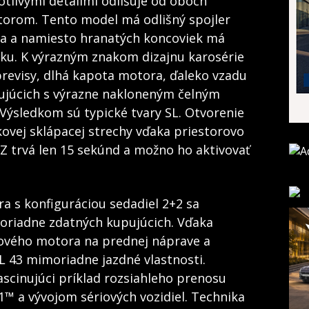
notlivými detailmi odlišuje od oboch
orom. Tento model má odlišný spojler
a a namiesto hranatých koncoviek má
uku. K výrazným znakom dizajnu karosérie
 previsy, dlhá kapota motora, ďaleko vzadu
ujúcich s výrazne nakloneným čelným
Výsledkom sú typické tvary SL. Otvorenie
tkovej sklápacej strechy vďaka priestorovo
Z trvá len 15 sekúnd a možno ho aktivovať
a s konfiguráciou sedadiel 2+2 sa
moriadne zdatných kupujúcich. Vďaka
cového motora na prednej náprave a
 43 mimoriadne jazdné vlastnosti.
ascinujúci príklad rozsiahleho prenosu
™ a vývojom sériových vozidiel. Technika