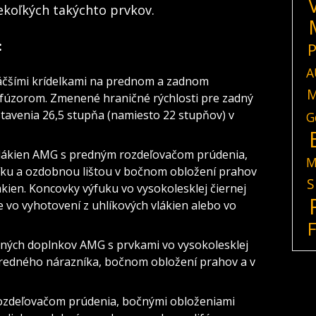
ekoľkých takýchto prvkov.
:
P
A
äčšími krídelkami na prednom a zadnom
M
fúzorom. Zmenené hraničné rýchlosti pre zadný
astavenia 26,5 stupňa (namiesto 22 stupňov) v
G
 vlákien AMG s predným rozdeľovačom prúdenia,
M
íku a ozdobnou lištou v bočnom obložení prahov
S
ákien. Koncovky výfuku vo vysokolesklej čiernej
e vo vyhotovení z uhlíkových vlákien alebo vo
ných doplnkov AMG s prvkami vo vysokolesklej
predného nárazníka, bočnom obložení prahov a v
ozdeľovačom prúdenia, bočnými obloženiami