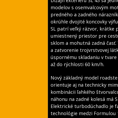
Dizajn exteriéru SL 43 sa jed
modelov s osemvalcovým mot
predného a zadného nárazník
okrúhle dvojité koncovky výf
SL patrí veľký rázvor, krátke
umiestnený priestor pre cest
sklom a mohutná zadná časť. 
a zatvorenie trojvrstvovej lá
úspornému skladaniu v tvare 
až do rýchlosti 60 km/h.
Nový základný model roadster
orientuje aj na technicky mi
kombinácii ľahkého štvorval
náhonu na zadné kolesá má SL
Elektrické turbodúchadlo je f
technológie medzi Formulou 1