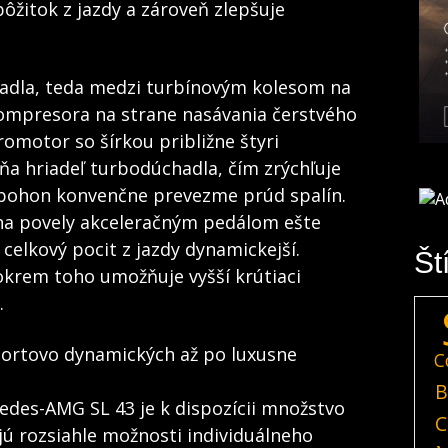
pôžitok z jazdy a zároveň zlepšuje
hadla, teda medzi turbínovým kolesom na
kompresora na strane nasávania čerstvého
romotor so šírkou približne štyri
a hriadeľ turbodúchadla, čím zrýchľuje
pohon konvenčne prevezme prúd spalín.
 na povely akceleračným pedálom ešte
celkový pocit z jazdy dynamickejší.
Št
 okrem toho umožňuje vyšší krútiaci
.
športovo dynamických až po luxusne
C
B
des-AMG SL 43 je k dispozícii množstvo
C
jú rozsiahle možnosti individuálneho