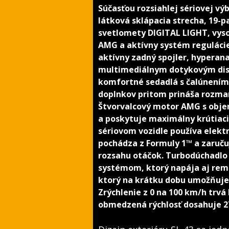
Súčasťou rozsiahlej sériovej vý
látková sklápacia strecha, 19-pa
svetlomety DIGITAL LIGHT, vy
AMG a aktívny systém regulácie
aktívny zadný spojler, hypera
multimediálnym dotykovým disp
komfortné sedadlá s čalúnením 
doplnkov pritom prináša rozman
Štvorvalcový motor AMG s objem
a poskytuje maximálny krútiac
sériovom vozidle používa elekt
pochádza z Formuly 1™ a zaruč
rozsahu otáčok. Turbodúchadlo
systémom, ktorý napája aj rem
ktorý na krátku dobu umožňuje 
Zrýchlenie z 0 na 100 km/h trvá
obmedzená rýchlosť dosahuje 2