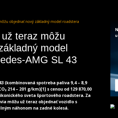
 môžu objednať nový základný model roadstera
 už teraz môžu
 základný model
cedes-AMG SL 43
 (kombinovaná spotreba paliva 9,4 – 8,9
O₂ 214 – 201 g/km)[1] s cenou od 129 870,00
 ikonického sveta športového roadstera. Za
via môžu už teraz objednať vozidlo s
gilným náhonom na zadné kolesá.