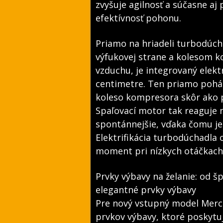
zvyšuje agilnosť a súčasne aj 
efektívnosť pohonu.
Priamo na hriadeli turbodúc
výfukovej strane a kolesom 
vzduchu, je integrovaný elekt
centimetre. Ten priamo poháň
koleso kompresora skôr ako 
Spaľovací motor tak reaguje
spontánnejšie, vďaka čomu je 
Elektrifikácia turbodúchadla
moment pri nízkych otáčkach
Prvky výbavy na želanie: od 
elegantné prvky výbavy
Pre nový vstupný model Merce
prvkov výbavy, ktoré poskytu