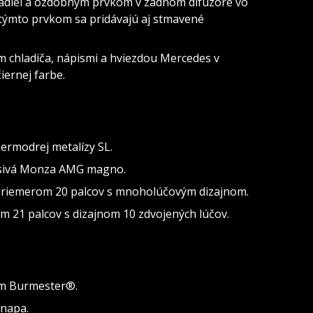
kadiel a ozdobným prvkom v zadnom difúzore vo
K týmto prvkom sa pridávajú aj stmavené
m chladiča, nápismi a hviezdou Mercedes v
iernej farbe.
ermodrej metalízy SL.
L sivá Monza AMG magno.
s priemerom 20 palcov s mnoholúčovým dizajnom.
 21 palcov s dizajnom 10 zdvojených lúčov.
ém Burmester®.
 napa.