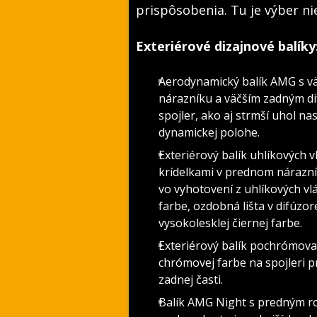
prispôsobenia. Tu je výber ni
Exteriérové dizajnové balíky
Aerodynamický balík AMG s v
nárazníku a väčším zadným di
spojler, ako aj strmší uhol n
dynamickej polohe.
Exteriérový balík uhlíkových
krídelkami v prednom nárazn
vo vyhotovení z uhlíkových vl
farbe, ozdobná lišta v difúzor
vysokolesklej čiernej farbe.
Exteriérový balík pochrómova
chrómovej farbe na spojleri 
zadnej časti.
Balík AMG Night s predným r