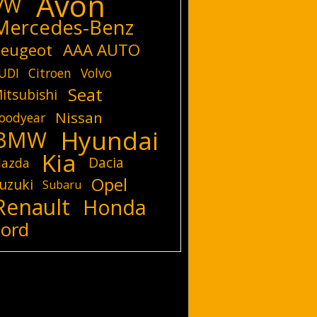
Avon
VW
Mercedes-Benz
eugeot
AAA AUTO
UDI
Citroen
Volvo
Seat
itsubishi
Nissan
oodyear
Hyundai
BMW
Kia
Dacia
azda
Opel
uzuki
Subaru
Renault
Honda
Ford