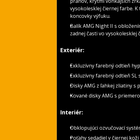
prahov, krytmi vonkajších zr
vysokolesklej čiernej farbe. 
koncovky výfuku.
Balík AMG Night II s obložení
zadnej časti vo vysokolesklej č
Exteriér:
Exkluzívny farebný odtieň hyp
Exkluzívny farebný odtieň S
Disky AMG z ľahkej zliatiny 
Kované disky AMG s priemerom
Interiér:
Obklopujúci ozvučovací syst
Poťahy sedadiel v čiernej koži