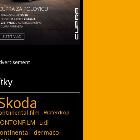
ítky
Skoda
ontiinental film
Waterdrop
ONTONFILM
Lidl
ontinental
dermacol