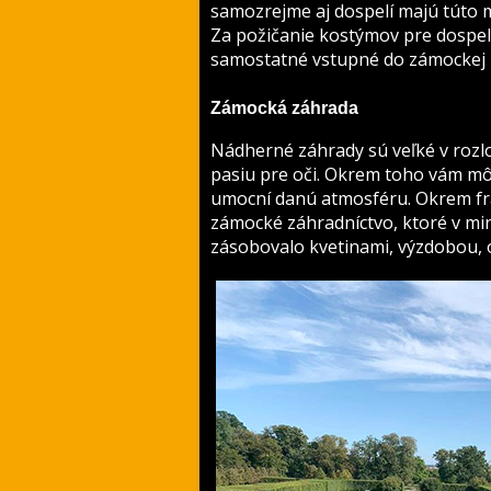
samozrejme aj dospelí majú túto 
Za požičanie kostýmov pre dospel
samostatné vstupné do zámockej z
Zámocká záhrada
Nádherné záhrady sú veľké v rozl
pasiu pre oči. Okrem toho vám mô
umocní danú atmosféru. Okrem fr
zámocké záhradníctvo, ktoré v min
zásobovalo kvetinami, výzdobou, o