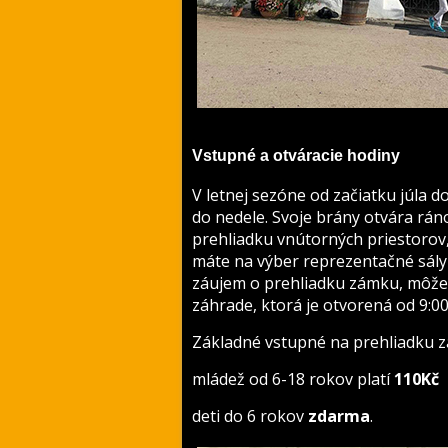
Vstupné a otváracie hodiny
V letnej sezóne od začiatku júla
do nedele. Svoje brány otvára rán
prehliadku vnútorných priestorov,
máte na výber reprezentačné sály
záujem o prehliadku zámku, môže
záhrade, ktorá je otvorená od 9:00
Základné vstupné na prehliadku 
mládež od 6-18 rokov platí
110Kč
deti do 6 rokov
zdarma
.