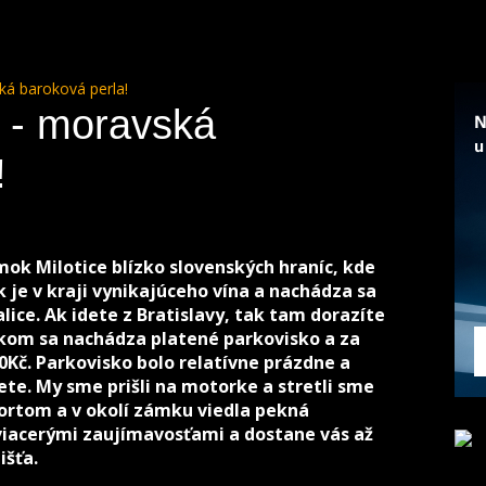
ká baroková perla!
 - moravská
!
ok Milotice blízko slovenských hraníc, kde
k je v kraji vynikajúceho vína a nachádza sa
lice. Ak idete z Bratislavy, tak tam dorazíte
mkom sa nachádza platené parkovisko a za
0Kč. Parkovisko bolo relatívne prázdne a
te. My sme prišli na motorke a stretli sme
športom a v okolí zámku viedla pekná
 viacerými zaujímavosťami a dostane vás až
išťa.