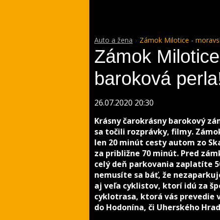
Auto a žena
Zámok Milotice - moravs
Zámok Milotice
baroková perla
26.07.2020 20:30
Krásny čarokrásny barokový zám
sa točili rozprávky, filmy. Zámo
len 20 minút cesty autom zo Ska
za približne 70 minút. Pred zá
celý deň parkovania zaplatíte 5
nemusíte sa báť, že nezaparkuje
aj veľa cyklistov, ktorí idú za 
cyklotrasa, ktorá vás prevedie
do Hodonína, či Uherského Hrad