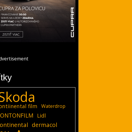
ítky
Skoda
ontiinental film
Waterdrop
ONTONFILM
Lidl
ontinental
dermacol