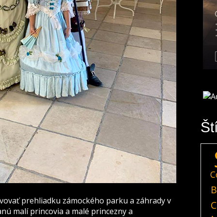
Št
C
B
lvovať prehliadku zámockého parku a záhrady v
C
anú malí princovia a malé princezny a