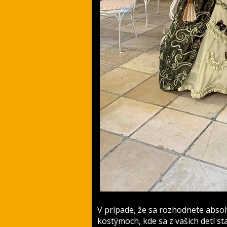
V prípade, že sa rozhodnete abso
kostýmoch, kde sa z vašich detí st