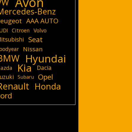
Avon
VW
Mercedes-Benz
eugeot
AAA AUTO
UDI
Citroen
Volvo
Seat
itsubishi
Nissan
oodyear
Hyundai
BMW
Kia
Dacia
azda
Opel
uzuki
Subaru
Renault
Honda
Ford