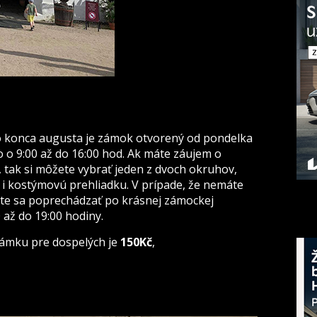
 do konca augusta je zámok otvorený od pondelka
o o 9:00 až do 16:00 hod. Ak máte záujem o
 tak si môžete vybrať jeden z dvoch okruhov,
 i kostýmovú prehliadku. V prípade, že nemáte
te sa poprechádzať po krásnej zámockej
 až do 19:00 hodiny.
zámku pre dospelých je
150Kč
,