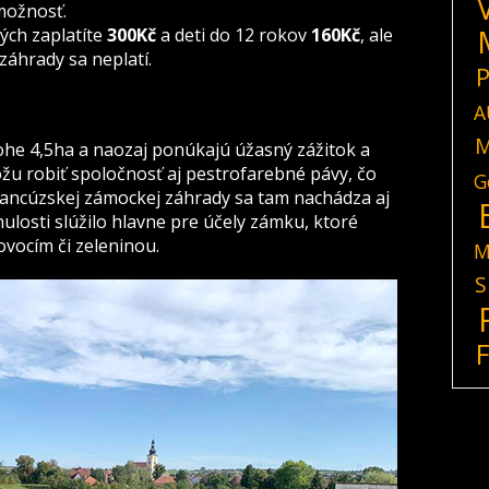
možnosť.
ých zaplatíte
300Kč
a deti do 12 rokov
160Kč
, ale
áhrady sa neplatí.
P
A
M
ohe 4,5ha a naozaj ponúkajú úžasný zážitok a
žu robiť spoločnosť aj pestrofarebné pávy, čo
G
ancúzskej zámockej záhrady sa tam nachádza aj
ulosti slúžilo hlavne pre účely zámku, ktoré
vocím či zeleninou.
M
S