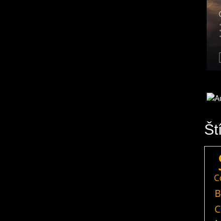
Št
C
B
C