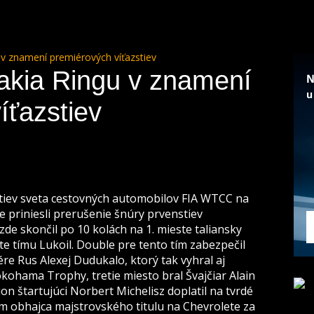
v znamení premiérových víťazstiev
kia Ringu v znamení
íťazstiev
stiev sveta cestovných automobilov FIA WTCC na
e priniesli prerušenie šnúry prvenstiev
azde skončil po 10 kolách na 1. mieste taliansky
te tímu Lukoil. Double pre tento tím zabezpečil
re Rus Alexej Dudukalo, ktorý tak vyhral aj
kohama Trophy, tretie miesto bral Švajčiar Alain
on štartujúci Norbert Michelisz doplatil na tvrdé
m obhajca majstrovského titulu na Chevrolete za