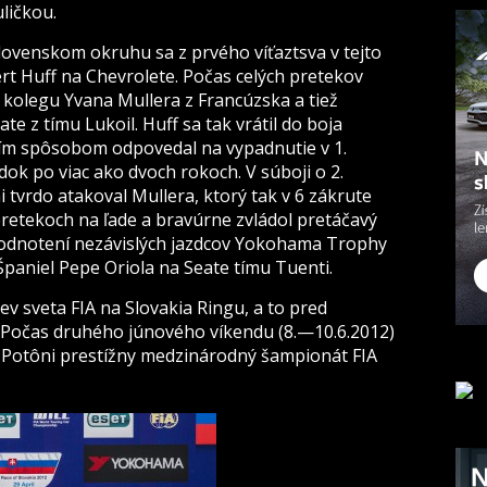
ličkou.
lovenskom okruhu sa z prvého víťaztsva v tejto
ert Huff na Chevrolete. Počas celých pretekov
kolegu Yvana Mullera z Francúzska a tiež
te z tímu Lukoil. Huff sa tak vrátil do boja
ším spôsobom odpovedal na vypadnutie v 1.
dok po viac ako dvoch rokoch. V súboji o 2.
 tvrdo atakoval Mullera, ktorý tak v 6 zákrute
pretekoch na ľade a bravúrne zvládol pretáčavý
hodnotení nezávislých jazdcov Yokohama Trophy
 Španiel Pepe Oriola na Seate tímu Tuenti.
ev sveta FIA na Slovakia Ringu, a to pred
 Počas druhého júnového víkendu (8.—10.6.2012)
j Potôni prestížny medzinárodný šampionát FIA