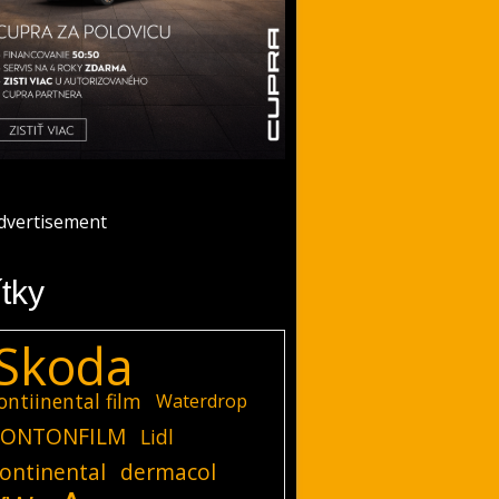
ítky
Skoda
ontiinental film
Waterdrop
ONTONFILM
Lidl
ontinental
dermacol