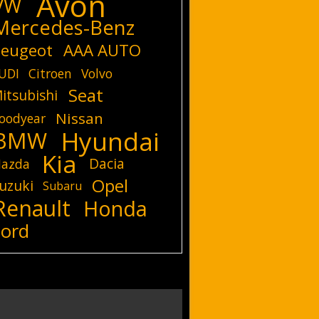
Avon
VW
Mercedes-Benz
eugeot
AAA AUTO
UDI
Citroen
Volvo
Seat
itsubishi
Nissan
oodyear
Hyundai
BMW
Kia
Dacia
azda
Opel
uzuki
Subaru
Renault
Honda
Ford