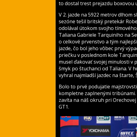
to dostal trest prejazdu boxovou u
V 2. jazde na 5922 metrov dlhom s
sezóne tešil britský pretekár Rob
odolával útokom svojho tímového 
Taliana Gabriele Tarquiniho na Sea
o celkové prvenstvo a tým najlep
jazde, čo bol jeho vôbec prvý výpa
priečku v poslednom kole Tarquini
musel ďakovať svojej minulosti v 
šmyk po štuchanci od Taliana. V 
vyhral najmladší jazdec na štarte,
Bolo to prvé podujatie majstrovsti
kompletne zaplnenými tribúnami.
zavíta na náš okruh pri Orechove
GT1.