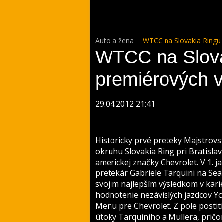
Auto a žena
WTCC na Slovakia Ringu 
WTCC na Slova
premiérových v
29.04.2012 21:41
Historicky prvé preteky Majstrov
okruhu Slovakia Ring pri Bratislav
americkej značky Chevrolet. V 1. j
pretekár Gabriele Tarquini na Sea
svojim najlepším výsledkom v karié
hodnotenie nezávislých jazdcov Yo
Menu pre Chevrolet. Z pole postiti
útoky Tarquiniho a Mullera, pričo