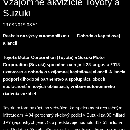
Vzájomné akvizície Toyoty a
Suzuki
29.08.2019 08:51
Reakcia na výzvy automobilizmu
Dohoda o kapitálovej
aliancii
Toyota Motor Corporation (Toyota) a Suzuki Motor
Corporation (Suzuki) spoločne zverejnili 28. augusta 2018
uzatvorenie dohody o vzájomnej kapitálovej aliancii. Aliancia
podporí dlhodobé partnerstvo a spoluprácu oboch
spoločností v nových oblastiach, vrátane autonómneho
riadenia vozidiel.
Toyota pritom nakúpi, po schválení kompetentnými regulačnými
inštitúciami 4,94-percentný akciový podiel v Suzuki za 96 miliárd
JPY (japonských jenov) čo predstavuje hodnotu 817,51 milióna
eur. Podobne, Suzuki plánuje získať, prostredníctvom nákupu na