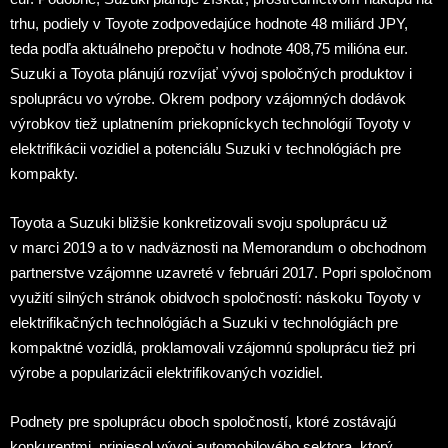
trhu, podiely v Toyote zodpovedajúce hodnote 48 miliárd JPY,
teda podľa aktuálneho prepočtu v hodnote 408,75 milióna eur.
Suzuki a Toyota plánujú rozvíjať vývoj spoločných produktov i
spoluprácu vo výrobe. Okrem podpory vzájomných dodávok
výrobkov tiež uplatnením priekopníckych technológií Toyoty v
elektrifikácii vozidiel a potenciálu Suzuki v technológiách pre
kompakty.
Toyota a Suzuki bližšie konkretizovali svoju spoluprácu už
v marci 2019 a to v nadväznosti na Memorandum o obchodnom
partnerstve vzájomne uzavreté v februári 2017. Popri spoločnom
využití silných stránok obidvoch spoločností: náskoku Toyoty v
elektrifikačných technológiách a Suzuki v technológiách pre
kompaktné vozidlá, proklamovali vzájomnú spoluprácu tiež pri
výrobe a popularizácii elektrifikovaných vozidiel.
Podnety pre spoluprácu oboch spoločností, ktoré zostávajú
konkurentmi, priniesol vývoj automobilového sektora, ktorý