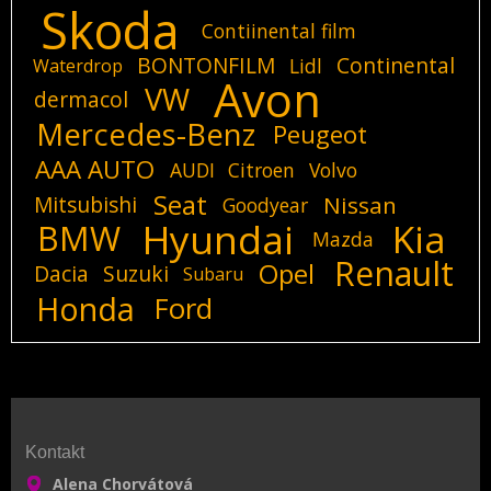
Skoda
Contiinental film
BONTONFILM
Continental
Lidl
Waterdrop
Avon
VW
dermacol
Mercedes-Benz
Peugeot
AAA AUTO
AUDI
Citroen
Volvo
Seat
Mitsubishi
Nissan
Goodyear
Hyundai
Kia
BMW
Mazda
Renault
Opel
Dacia
Suzuki
Subaru
Honda
Ford
Kontakt
Alena Chorvátová