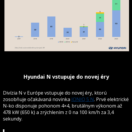
Hyundai N vstupuje do novej éry
Divízia N v Európe vstupuje do novej éry, ktorú
zosobňuje očakávaná novinka
IONIQ 5 N
. Prvé elektrické
N-ko disponuje pohonom 4×4, brutálnym výkonom až
478 kW (650 k) a zrýchlením z 0 na 100 km/h za 3,4
sekundy.