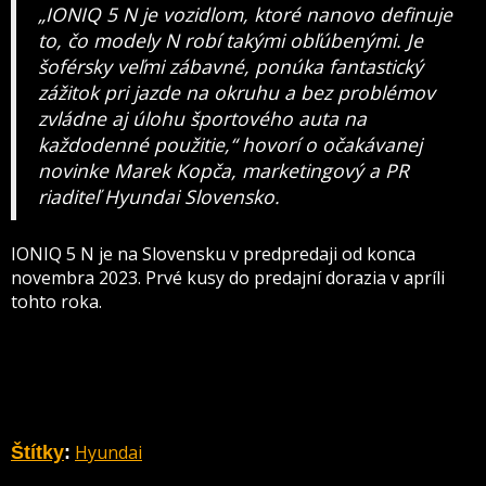
„IONIQ 5 N je vozidlom, ktoré nanovo definuje
to, čo modely N robí takými obľúbenými. Je
šoférsky veľmi zábavné, ponúka fantastický
zážitok pri jazde na okruhu a bez problémov
zvládne aj úlohu športového auta na
každodenné použitie,“ hovorí o očakávanej
novinke Marek Kopča, marketingový a PR
riaditeľ Hyundai Slovensko.
IONIQ 5 N je na Slovensku v predpredaji od konca
novembra 2023. Prvé kusy do predajní dorazia v apríli
tohto roka.
Hyundai
Štítky
: