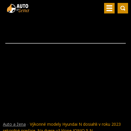
Auto a žena
Výkonné modely Hyundai N dosiahli v roku 2023
rekordné predaje. Na dvere už klope IONIQ 5 N.