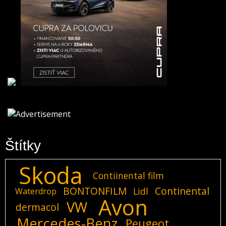
Štítky
Skoda
Contiinental film
BONTONFILM
Continental
Lidl
Waterdrop
Avon
VW
dermacol
Mercedes-Benz
Peugeot