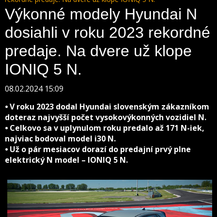
Výkonné modely Hyundai N
dosiahli v roku 2023 rekordné
predaje. Na dvere už klope
IONIQ 5 N.
08.02.2024 15:09
⦁ V roku 2023 dodal Hyundai slovenským zákazníkom
doteraz najvyšší počet vysokovýkonných vozidiel N.
⦁ Celkovo sa v uplynulom roku predalo až 171 N-iek,
najviac bodoval model i30 N.
⦁ Už o pár mesiacov dorazí do predajní prvý plne
elektrický N model – IONIQ 5 N.