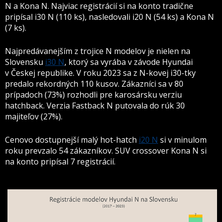
N a Kona N. Najviac registrácií si na konto tradične
pripísal i30 N (110 ks), nasledovali i20 N (54 ks) a Kona N
(7 ks).
Najpredávanejším z trojice N modelov je nielen na
Slovensku
i30 N
, ktorý sa vyrába v závode Hyundai
v Českej republike. V roku 2023 sa z N-kovej i30-tky
predalo rekordných 110 kusov. Zákazníci sa v 80
prípadoch (73%) rozhodli pre karosársku verziu
hatchback. Verzia Fastback N putovala do rúk 30
majiteľov (27%).
Cenovo dostupnejší malý hot-hatch
i20 N
si v minulom
roku prevzalo 54 zákazníkov. SUV crossover Kona N si
na konto pripísal 7 registrácií.