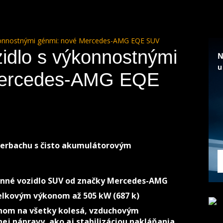
ýkonnostnými génmi: nové Mercedes-AMG EQE SUV
idlo s výkonnostnými
Mercedes-AMG EQE
terbachu s čisto akumulátorovým
onné vozidlo SUV od značky Mercedes-AMG
elkovým výkonom až 505 kW (687 k)
onom na všetky kolesá, vzduchovým
j nápravy, ako aj stabilizáciou nakláňania