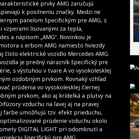
harakteristické prvky AMG zaručujú
pievajú k posilneniu značky. Medzi ne
 čiernym panelom špecifickým pre AMG, s
 vzperami lisovanými za tepla,
des a nápisom „AMG“. Novinkou je
e motora s erbom AMG namiesto hviezdy
j čisto elektrické vozidlo Mercedes-AMG.
ozidla je predný nárazník špecifický pre
rie, s výstuhou v tvare A vo vysokolesklej
vaným ozdobným prvkom. Rovnaký vzhľad
vač prúdenia vo vysokolesklej čiernej
ným prvkom, ako aj krídelká a plutvy na
ifúzory vzduchu na ľavej aj na pravej
ej farbe umožňujú tzv. efekt prieduchu,
 optimalizované prúdenie vzduchu okolo
tlomety DIGITAL LIGHT pri odomknutí a
projekciu špecifickú pre AMG.