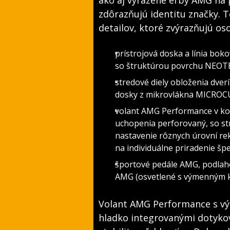
ako aj vyrazené erby AMG na 
zdôrazňujú identitu značky. 
detailov, ktoré zvýrazňujú oso
prístrojová doska a línia boko
so štruktúrou povrchu NEOT
stredové diely obloženia dver
dosky z mikrovlákna MICROCU
volant AMG Performance v koži
uchopenia perforovaný, so st
nastavenie rôznych úrovní rek
na individuálne priradenie špe
športové pedále AMG, podlah
AMG (osvetlené s výmenným 
Volant AMG Performance s vý
hladko integrovanými dotyko