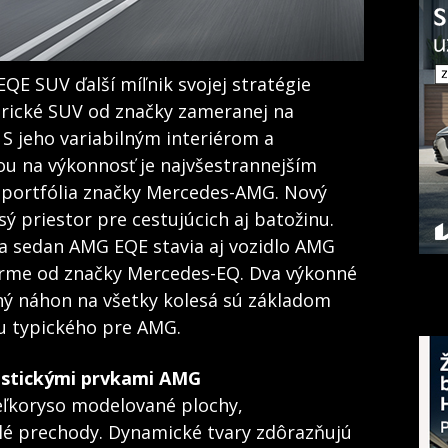
E SUV ďalší míľnik svojej stratégie
ktrické SUV od značky zameranej na
 S jeho variabilným interiérom a
 na výkonnosť je najvšestrannejším
 portfólia značky Mercedes-AMG. Nový
 priestor pre cestujúcich aj batožinu.
 sedan AMG EQE stavia aj vozidlo AMG
forme od značky Mercedes-EQ. Dva výkonné
ný náhon na všetky kolesá sú základom
u typického pre AMG.
ristickými prvkami AMG
eľkoryso modelované plochy,
lé prechody. Dynamické tvary zdôrazňujú