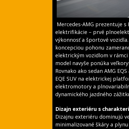
Mercedes-AMG prezentuje s EQ
elektrifikácie – prvé plnoele
výkonnosť a športové vozidla.
koncepciou pohonu zameranou
elektrickým vozidlom v rámci
model navyše ponúka veľkorysý
Rovnako ako sedan AMG EQS a
EQE SUV na elektrickej plat
elektromotory a plnovariabil
dynamického jazdného zážitk
Dizajn exteriéru s charakte
Dizajnu exteriéru dominujú v
minimalizované škáry a plynu