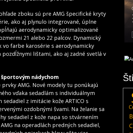
ohľade zboku sú pre AMG špecifické kryty
érie, ako aj plynulo integrované, úplne
dopĺňajú aerodynamicky optimalizované
 rozmermi 21 alebo 22 palcov. Dynamický
k vo farbe karosérie s aerodynamicky
pozdĺžnymi lištami, ako aj zadné svetlá v
Št
ým športovým nádychom
ové prvky AMG. Nové modely tu ponúkajú
ného vďaka sedadlám s individuálnym
sedadiel z imitácie kože ARTICO s
C
rvenými ozdobnými švami. Na želanie sa
B
ahy sedadiel z kože napa so stvárnením
 AMG na operadlách predných sedadiel,
C