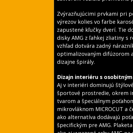
Zvýrazňujúcimi prvkami pri p
výrezov kolies vo farbe karos
zapustené kľučky dverí. Tie 
disky AMG z ľahkej zliatiny s
vzhľad dotvára zadný nárazní
optimalizovaným difúzorom a 
dizajne špirály.
Dizajn interiéru s osobitn
Aj v interiéri dominujú štýl
športové prostredie, okrem i
tvarom a špeciálnym poťahom 
mikrovláknom MICROCUT a če
ako alternatíva dodávajú poť
špecifickým pre AMG. Plaketa