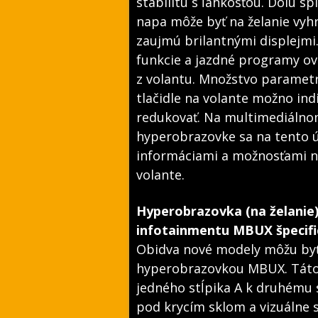
stabilitu s ľahkosťou. Dolu s
napa môže byť na želanie vyhr
zaujmú brilantnými displejm
funkcie a jazdné programy ovl
z volantu. Množstvo paramet
tlačidle na volante možno ind
redukovať. Na multimediálnom
hyperobrazovke sa na tento ú
informáciami a možnosťami na
volante.
Hyperobrazovka (na želanie)
infotainmentu MBUX špecif
Obidva nové modely môžu byť
hyperobrazovkou MBUX. Táto 
jedného stĺpika A k druhému 
pod krycím sklom a vizuálne s