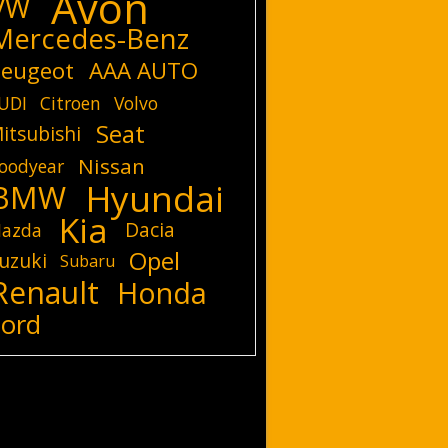
Avon
VW
Mercedes-Benz
eugeot
AAA AUTO
UDI
Citroen
Volvo
Seat
itsubishi
Nissan
oodyear
Hyundai
BMW
Kia
Dacia
azda
Opel
uzuki
Subaru
Renault
Honda
Ford