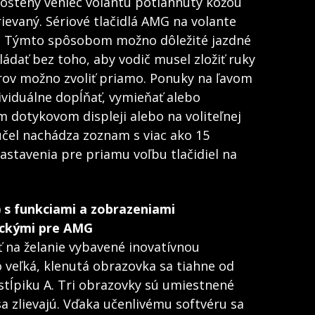
ploštený veniec volantu potiahnutý kožou
ievaný. Sériové tlačidlá AMG na volante
i. Týmto spôsobom možno dôležité jazdné
ádať bez toho, aby vodič musel zložiť ruky
rov možno zvoliť priamo. Ponuky na ľavom
ividuálne dopĺňať, vymieňať alebo
 dotykovom displeji alebo na voliteľnej
čel nachádza zoznam s viac ako 15
stavenia pre priamu voľbu tlačidiel na
 s funkciami a zobrazeniami
ickými pre AMG
 na želanie vybavené inovatívnou
veľká, klenutá obrazovka sa tiahne od
stĺpiku A. Tri obrazovky sú umiestnené
a zlievajú. Vďaka učenlivému softvéru sa