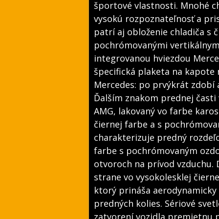
športové vlastnosti. Mnohé c
vysokú rozpoznateľnosť a pris
patrí aj obloženie chladiča s
pochrómovanými vertikálnymi
integrovanou hviezdou Merce
špecifická plaketa na kapot
Mercedes: po prvýkrát zdobí a
Ďalším znakom prednej časti v
AMG, lakovaný vo farbe karosé
čiernej farbe a s pochrómo
charakterizuje predný rozdeľo
farbe s pochrómovaným ozdob
otvoroch na prívod vzduchu. D
strane vo vysokolesklej čiern
ktorý prináša aerodynamicky
predných kolies. Sériové sve
zatvorení vozidla premietnu 