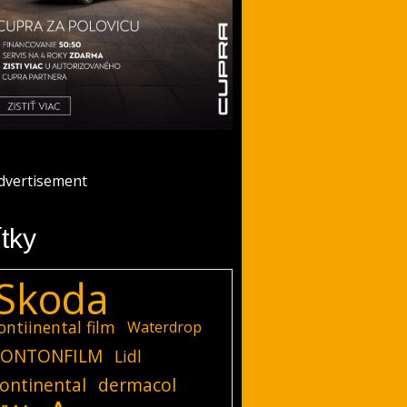
ítky
Skoda
ontiinental film
Waterdrop
ONTONFILM
Lidl
ontinental
dermacol