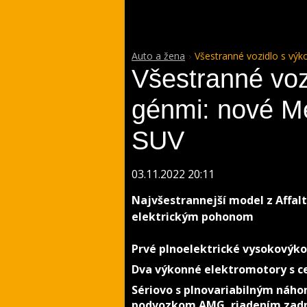
Auto a žena
Všestranné vozidlo s v
Všestranné voz
génmi: nové 
SUV
03.11.2022 20:11
Najvšestrannejší model z Affal
elektrickým pohonom
Prvé plnoelektrické vysokovýk
Dva výkonné elektromotory s c
Sériovo s plnovariabilným náh
podvozkom AMG, riadením zadne