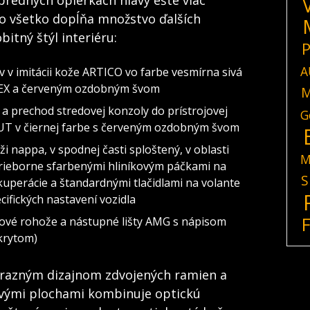
predných opierkach hlavy ešte viac
To všetko dopĺňa množstvo ďalších
bitný štýl interiéru:
P
A
v v imitácii kože ARTICO vo farbe vesmírna sivá
EX a červeným ozdobným švom
M
í a prechod stredovej konzoly do prístrojovej
G
T v čiernej farbe s červeným ozdobným švom
 nappa, v spodnej časti sploštený, v oblasti
M
rieborne sfarbenými hliníkovým páčkami na
S
uperácie a štandardnými tlačidlami na volante
cifických nastavení vozidla
ové rohože a nástupné lišty AMG s nápisom
krytom)
razným dizajnom zdvojených ramien a
vými plochami kombinuje optickú