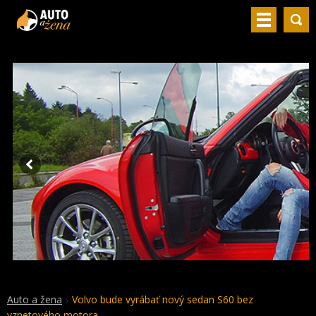
Auto a žena
Volvo bude vyrábať nový sedan S60 bez
vznetového motora