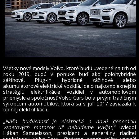
Všetky nové modely Volvo, ktoré budú uvedené na trh od
roku 2019, budú v ponuke buď ako polohybridné
zážihové, Plug-in hybridné zážihové alebo
akumulátorové elektrické vozidlá. Ide o najkomplexnejšiu
stratégiu elektrifikácie vozidiel v automobilovom
priemysle a spoločnosť Volvo Cars bola prvým tradičným
výrobcom automobilov, ktorá sa v júli 2017 zaviazala k
úplnej elektrifikácii.
„
Naša budúcnosť je elektrická a novú generáciu
vznetových motorov už nebudeme vyvíjať,“
uviedol
Håkan Samuelsson, prezident a generálny riaditeľ
spoločnosti Volvo Cars.
„Budeme vyraďovať iba vozidlá