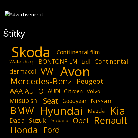
Štítky
Skoda
Contiinental film
BONTONFILM
Continental
Lidl
Waterdrop
Avon
VW
dermacol
Mercedes-Benz
Peugeot
AAA AUTO
AUDI
Citroen
Volvo
Seat
Mitsubishi
Nissan
Goodyear
Hyundai
Kia
BMW
Mazda
Renault
Opel
Dacia
Suzuki
Subaru
Honda
Ford