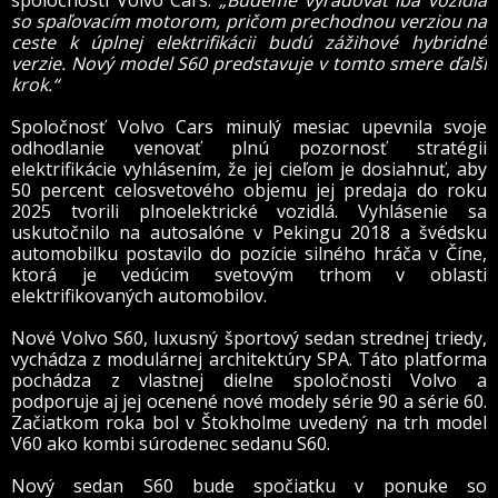
so spaľovacím motorom, pričom prechodnou verziou na
ceste k úplnej elektrifikácii budú zážihové hybridné
verzie. Nový model S60 predstavuje v tomto smere ďalší
krok.“
Spoločnosť Volvo Cars minulý mesiac upevnila svoje
odhodlanie venovať plnú pozornosť stratégii
elektrifikácie vyhlásením, že jej cieľom je dosiahnuť, aby
50 percent celosvetového objemu jej predaja do roku
2025 tvorili plnoelektrické vozidlá. Vyhlásenie sa
uskutočnilo na autosalóne v Pekingu 2018 a švédsku
automobilku postavilo do pozície silného hráča v Číne,
ktorá je vedúcim svetovým trhom v oblasti
elektrifikovaných automobilov.
Nové Volvo S60, luxusný športový sedan strednej triedy,
vychádza z modulárnej architektúry SPA. Táto platforma
pochádza z vlastnej dielne spoločnosti Volvo a
podporuje aj jej ocenené nové modely série 90 a série 60.
Začiatkom roka bol v Štokholme uvedený na trh model
V60 ako kombi súrodenec sedanu S60.
Nový sedan S60 bude spočiatku v ponuke so