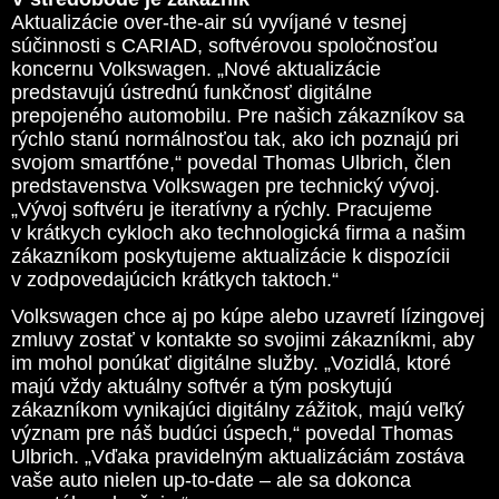
Aktualizácie over-the-air sú vyvíjané v tesnej
súčinnosti s CARIAD, softvérovou spoločnosťou
koncernu Volkswagen. „Nové aktualizácie
predstavujú ústrednú funkčnosť digitálne
prepojeného automobilu. Pre našich zákazníkov sa
rýchlo stanú normálnosťou tak, ako ich poznajú pri
svojom smartfóne,“ povedal Thomas Ulbrich, člen
predstavenstva Volkswagen pre technický vývoj.
„Vývoj softvéru je iteratívny a rýchly. Pracujeme
v krátkych cykloch ako technologická firma a našim
zákazníkom poskytujeme aktualizácie k dispozícii
v zodpovedajúcich krátkych taktoch.“
Volkswagen chce aj po kúpe alebo uzavretí lízingovej
zmluvy zostať v kontakte so svojimi zákazníkmi, aby
im mohol ponúkať digitálne služby. „Vozidlá, ktoré
majú vždy aktuálny softvér a tým poskytujú
zákazníkom vynikajúci digitálny zážitok, majú veľký
význam pre náš budúci úspech,“ povedal Thomas
Ulbrich. „Vďaka pravidelným aktualizáciám zostáva
vaše auto nielen up-to-date – ale sa dokonca