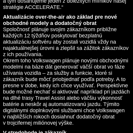
a tým dosahujeme jeden z dôležitých míľnikov našej
stratégie ACCELERATE.“
Aktualizácie over-the-air ako základ pre nové
obchodné modely a dodatočný obrat
Spoločnosť plánuje svojim zákazníkom približne
každých 12 týždňov poskytovať bezplatnú
aktualizáciu softvéru aby zostali vozidlá vždy na
najaktuálnejšej úrovni a zlepšil sa zážitok zákazníkov
z ich používania.
Okrem toho Volkswagen plánuje novými obchodnými
modelmi na báze dát generovať väčší obrat vo fáze
užívania vozidla – za služby a funkcie, ktoré si
zákazník bude môcť priobjednať podľa potreby. A to
presne v dobe, kedy ich chce využívať. Perspektívne
bude možné nechať si aktivovať napríklad pri jazdách
na dlhé trasy Travel Assist alebo väčšiu výkonnosť
batérie a neskôr aj automatizovanú jazdu. Týmito
digitálnymi doplnkovými službami chce Volkswagen
v najbližších rokoch dosiahnuť dodatočný obrat
v trojcifernej miliónovej výške.
V stredobode je zákazník