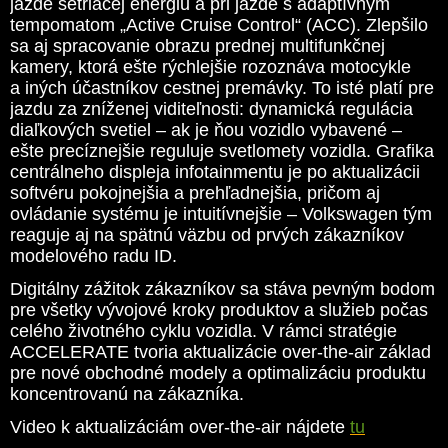
jazde šetriacej energiu a pri jazde s adaptívnym
tempomatom „Active Cruise Control“ (ACC). Zlepšilo
sa aj spracovanie obrazu prednej multifunkčnej
kamery, ktorá ešte rýchlejšie rozoznáva motocykle
a iných účastníkov cestnej premávky. To isté platí pre
jazdu za zníženej viditeľnosti: dynamická regulácia
diaľkových svetiel – ak je ňou vozidlo vybavené –
ešte precíznejšie reguluje svetlomety vozidla. Grafika
centrálneho displeja infotainmentu je po aktualizácii
softvéru pokojnejšia a prehľadnejšia, pričom aj
ovládanie systému je intuitívnejšie – Volkswagen tým
reaguje aj na spätnú väzbu od prvých zákazníkov
modelového radu ID.
Digitálny zážitok zákazníkov sa stáva pevným bodom
pre všetky vývojové kroky produktov a služieb počas
celého životného cyklu vozidla. V rámci stratégie
ACCELERATE tvoria aktualizácie over-the-air základ
pre nové obchodné modely a optimalizáciu produktu
koncentrovanú na zákazníka.
Video k aktualizáciám over-the-air nájdete
tu