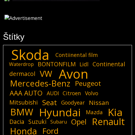
Štítky
Skoda
Contiinental film
BONTONFILM
Continental
Lidl
Waterdrop
Avon
VW
dermacol
Mercedes-Benz
Peugeot
AAA AUTO
AUDI
Citroen
Volvo
Seat
Mitsubishi
Nissan
Goodyear
Hyundai
Kia
BMW
Mazda
Renault
Opel
Dacia
Suzuki
Subaru
Honda
Ford