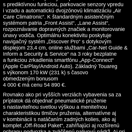
s prediktívnou funkciou, parkovacie senzory vpredu
i vzadu a automatickú dvojzónovú klimatizáciu „Air
Care Climatronic“. K štandardným asistenčným
systémom patria „Front Assist“, „Lane Assist“,
rozpoznávanie dopravných značiek a monitorovanie
únavy vodiča. Optimálnu konektivitu poskytuje
navigačný systém „Discover Pro“ s dotykovým
displejom 23,4 cm, online službami „Car-Net Guide &
Inform a Security & Service“ na 3 roky bezplatne
a funkciou zrkadlenia smartfónu „App-Connect“
(Apple CarPlay/Android Auto). Základný Touareg
s výkonom 170 kW (231 k) s časovo
obmedzeným bonusom
4 000 € má cenu 54 890 €.
Rovnako ako pri vyšších verziách vybavenia sa za
príplatok dá objednať pneumatické pruženie
s nastaviteľnou svetlou výškou a meniteľnou
charakteristikou tlmičov pruženia, alternatívne aj
v kombinácii s natáčaním zadných kolies, ako aj
komplet „Off-Road Paket“, zahŕňajúci aj rozšírenú
ochranu podvozka a zväčšenú palivovú nádrž. Aj pri