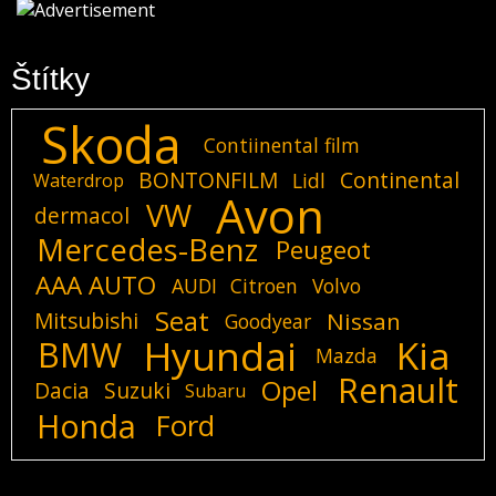
Štítky
Skoda
Contiinental film
BONTONFILM
Continental
Lidl
Waterdrop
Avon
VW
dermacol
Mercedes-Benz
Peugeot
AAA AUTO
AUDI
Citroen
Volvo
Seat
Mitsubishi
Nissan
Goodyear
Hyundai
Kia
BMW
Mazda
Renault
Opel
Dacia
Suzuki
Subaru
Honda
Ford