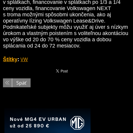
v splátkach, financovanie v splátkach po 1/3 a 1/4
ceny vozidla, financovanie Volkswagen NEXT
s troma možnými spôsobmi ukončenia, ako aj
operatívny lízing Volkswagen Lease&Drive.
Podnikateľské subjekty môžu využiť aj úver s nízkym
úrokom a vlastným poistením s voliteľnou akontáciou
vo výške od 20 do 70 % ceny vozidla a dobou
splácania od 24 do 72 mesiacov.
VW
Štítky
:
Späť