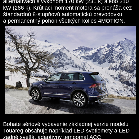
alternatívach s výkonom 170 kW (231 k) alebo 210
kW (286 k). Krútiaci moment motora sa prenáša cez
štandardnú 8-stupňovú automatickú prevodovku
a permanentný pohon všetkých kolies 4MOTION.
Bohaté sériové vybavenie základnej verzie modelu
Touareg obsahuje napríklad LED svetlomety a LED
zadné svetlá, adaptívny tempomat ACC