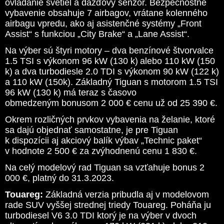
ovládanie svetiel a dažďový senzor. Bezpečnostné
vybavenie obsahuje 7 airbagov, vrátane kolenného
airbagu vpredu, ako aj asistenčné systémy „Front
Assist“ s funkciou „City Brake“ a „Lane Assist“.
Na výber sú štyri motory – dva benzínové štvorvalce
1.5 TSI s výkonom 96 kW (130 k)
alebo 110 kW (150
k)
a dva turbodiesle 2.0 TDI s výkonom 90 kW (122 k)
a 110 kW (150k). Základný Tiguan s motorom 1.5 TSI
96 kW (130 k) má teraz s časovo
obmedzeným bonusom 2 000 € cenu už od 25 390 €.
Okrem rozličných prvkov vybavenia na želanie, ktoré
sa dajú objednať samostatne, je pre Tiguan
k dispozícii aj akciový balík výbav „Technic paket“
v hodnote 2 500 € za zvýhodnenú cenu 1 830 €.
Na celý modelový rad Tiguan sa vzťahuje bonus 2
000 €, platný do 31.3.2023.
Touareg:
Základná verzia pribudla aj v modelovom
rade SUV vyššej strednej triedy Touareg. Poháňa
ju
turbodiesel V6 3.0 TDI ktorý je na výber v dvoch