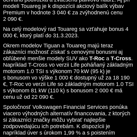
modeli Touareg je k dispozícii akciový balík výbav
Premium v hodnote 3 040 € za zvýhodnenú cenu
2 090 €.
Na celý modelový rad Touareg sa vzťahuje bonus 4
000 €, ktorý platí do 31.3.2023.
Okrem modelov Tiguan a Touareg majú teraz
zákazníci možnosť získať s cenovými bonusmi aj
obľúbené menšie modely SUV ako
T-Roc
a
T-Cross
.
Napríklad T-Cross vo verzii Life poháňaný základným
motorom 1.0 TSI s výkonom 70 kW (95 k) je
s bonusom vo výške 1 000 € dostupný už za 18 190
€, T-Roc vo verzii Life so základným motorom 1.0 TSI
s výkonom 81 kW (110 k) s bonusom 2 000 € má
cenu už od 22 090 €.
Spoločnosť Volkswagen Financial Services ponúka
viacero výhodných alternatív financovania, z ktorých
si zákazníci značky môžu vybrať najlepšie
zodpovedajúcu ich potrebám. K dispozícii je
napríklad úver s úrokom 1,99 % a s poistením