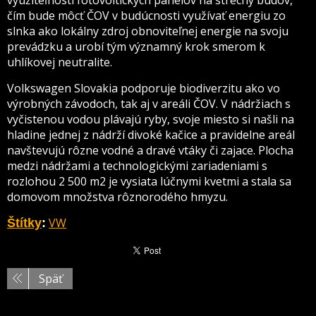
čím bude môcť ČOV v budúcnosti využívať energiu zo
slnka ako lokálny zdroj obnoviteľnej energie na svoju
prevádzku a urobí tým významný krok smerom k
uhlíkovej neutralite.
Volkswagen Slovakia podporuje biodiverzitu ako vo
výrobných závodoch, tak aj v areáli ČOV. V nádržiach s
vyčistenou vodou plávajú ryby, svoje miesto si našli na
hladine jednej z nádrží divoké kačice a pravidelne areál
navštevujú rôzne vodné a dravé vtáky či zajace. Plocha
medzi nádržami a technologickými zariadeniami s
rozlohou 2 500 m2 je vysiata lúčnymi kvetmi a stala sa
domovom množstva rôznorodého hmyzu.
VW
Štítky
:
Späť