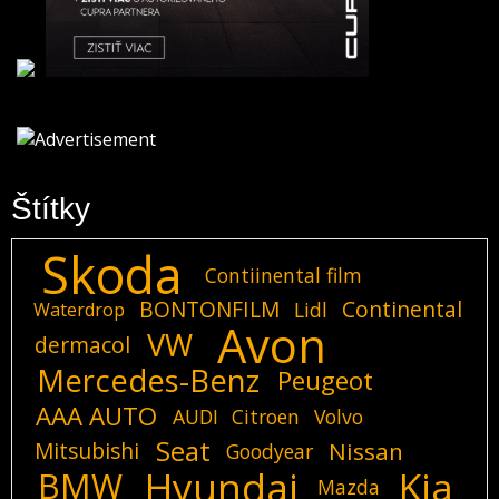
Štítky
Skoda
Contiinental film
BONTONFILM
Continental
Lidl
Waterdrop
Avon
VW
dermacol
Mercedes-Benz
Peugeot
AAA AUTO
AUDI
Citroen
Volvo
Seat
Mitsubishi
Nissan
Goodyear
Hyundai
Kia
BMW
Mazda