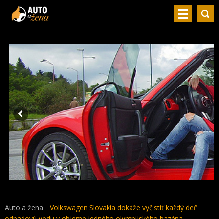
Auto a žena
Volkswagen Slovakia dokáže vyčistiť každý deň
odpadovú vodu v objeme jedného olympijského bazéna