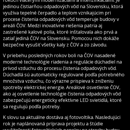
jedinou čistiarňou odpadových vôd na Slovensku, ktorá
využíva tepelné čerpadlo a teplom vznikajúcim pri
procese čistenia odpadových vôd temperuje budovy v
areáli ČOV. Medzi inovatívne riešenia patria aj
zastrešené kalové polia, ktoré inštalovala ako prvá a
zatiaľ jediná ČOV na Slovensku. Pomocou nich dokáže
bezpečne vysušiť všetky kaly z ČOV a zo závodu.
V priebehu posledných rokov boli na ČOV nasadené
moderné technológie riadenia a regulácie dúchadiel na
prívod vzduchu do procesu čistenia odpadových vôd.
Dúchadlá sú automaticky regulované podľa potrebného
množstva vzduchu, čo výrazne prispieva k zníženiu
spotreby elektrickej energie. Areálové osvetlenie ČOV,
ako aj osvetlenie technológie čistenia odpadových vôd
zabezpečujú energeticky efektívne LED svietidlá, ktoré
sa regulujú podľa potreby.
K slovu sa aktuálne dostáva aj fotovoltika. Nasledujúci
rok je naplánovaná príprava projektu a štúdie
využiteľnosti fotovoltických panelov na strechy budov,