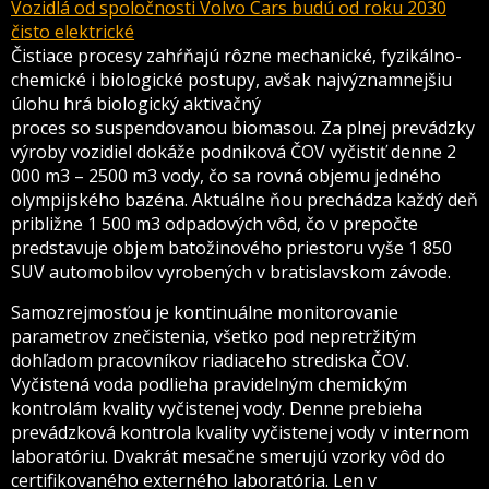
Vozidlá od spoločnosti Volvo Cars budú od roku 2030
čisto elektrické
Čistiace procesy zahŕňajú rôzne mechanické, fyzikálno-
chemické i biologické postupy, avšak najvýznamnejšiu
úlohu hrá biologický aktivačný
proces so suspendovanou biomasou. Za plnej prevádzky
výroby vozidiel dokáže podniková ČOV vyčistiť denne 2
000 m3 – 2500 m3 vody, čo sa rovná objemu jedného
olympijského bazéna. Aktuálne ňou prechádza každý deň
približne 1 500 m3 odpadových vôd, čo v prepočte
predstavuje objem batožinového priestoru vyše 1 850
SUV automobilov vyrobených v bratislavskom závode.
Samozrejmosťou je kontinuálne monitorovanie
parametrov znečistenia, všetko pod nepretržitým
dohľadom pracovníkov riadiaceho strediska ČOV.
Vyčistená voda podlieha pravidelným chemickým
kontrolám kvality vyčistenej vody. Denne prebieha
prevádzková kontrola kvality vyčistenej vody v internom
laboratóriu. Dvakrát mesačne smerujú vzorky vôd do
certifikovaného externého laboratória. Len v