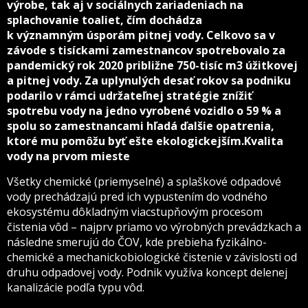
výrobe, tak aj v sociálnych zariadeniach na
splachovanie toaliet, čím dochádza
k významným úsporám pitnej vody. Celkovo sa v
závode s tisíckami zamestnancov spotrebovalo za
pandemický rok 2020 približne 750-tisíc m3 úžitkovej
a pitnej vody. Za uplynulých desať rokov sa podniku
podarilo v rámci udržateľnej stratégie znížiť
spotrebu vody na jedno vyrobené vozidlo o 59 % a
spolu so zamestnancami hľadá ďalšie opatrenia,
ktoré mu pomôžu byť ešte ekologickejším.Kvalita
vody na prvom mieste
Všetky chemické (priemyselné) a splaškové odpadové
vody prechádzajú pred ich vypustením do vodného
ekosystému dôkladným viacstupňovým procesom
čistenia vôd – najprv priamo vo výrobných prevádzkach a
následne smerujú do ČOV, kde prebieha fyzikálno-
chemické a mechanickobiologické čistenie v závislosti od
druhu odpadovej vody. Podnik využíva koncept delenej
kanalizácie podľa typu vôd.