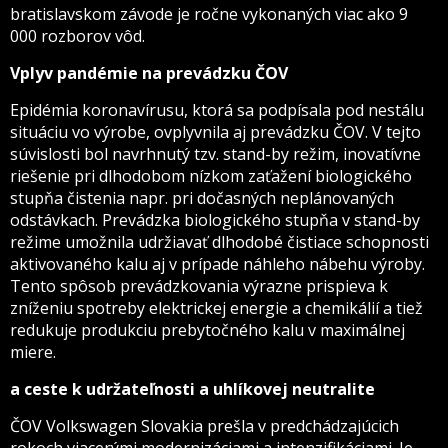
bratislavskom závode je ročne vykonaných viac ako 9
000 rozborov vôd.
Vplyv pandémie na prevádzku ČOV
Epidémia koronavírusu, ktorá sa podpísala pod nestálu
situáciu vo výrobe, ovplyvnila aj prevádzku ČOV. V tejto
súvislosti bol navrhnutý tzv. stand-by režim, inovatívne
riešenie pri dlhodobom nízkom zaťažení biologického
stupňa čistenia napr. pri dočasných neplánovaných
odstávkach. Prevádzka biologického stupňa v stand-by
režime umožnila udržiavať dlhodobé čistiace schopnosti
aktivovaného kalu aj v prípade náhleho nábehu výroby.
Tento spôsob prevádzkovania výrazne prispieva k
zníženiu spotreby elektrickej energie a chemikálií a tiež
redukuje produkciu prebytočného kalu v maximálnej
miere.
a ceste k udržateľnosti a uhlíkovej neutralite
ČOV Volkswagen Slovakia prešla v predchádzajúcich
rokoch viacerými modernizáciami a intenzifikáciami. Je