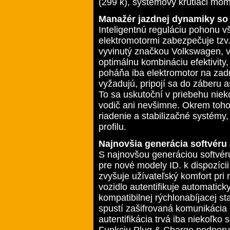
(299 k), systémový krútiaci mo
Manažér jazdnej dynamiky so
Inteligentnú reguláciu pohonu 
elektromotormi zabezpečuje tzv.
vyvinutý značkou Volkswagen, v
optimálnu kombináciu efektivity,
poháňa iba elektromotor na zad
vyžadujú, pripojí sa do záberu 
To sa uskutoční v priebehu nieko
vodič ani nevšimne. Okrem toho
riadenie a stabilizačné systémy,
profilu.
Najnovšia generácia softvéru
S najnovšou generáciou softvér
pre nové modely ID. k dispozícii
zvyšuje užívateľský komfort pri 
vozidlo autentifikuje automatick
kompatibilnej rýchlonabíjacej 
spustí zašifrovaná komunikácia
autentifikácia trvá iba niekoľko
Funkciu Plug & Charge podporuj