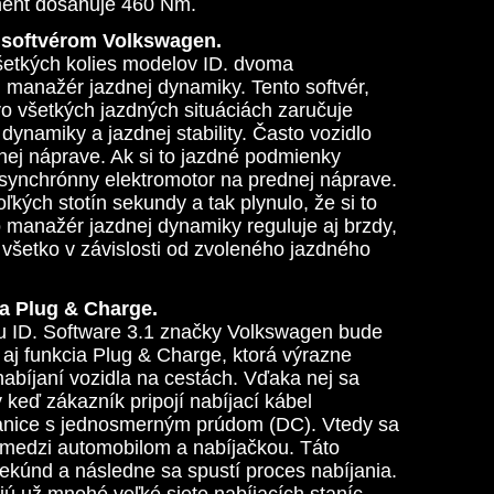
ment dosahuje 460 Nm.
 softvérom Volkswagen.
všetkých kolies modelov ID. dvoma
 manažér jazdnej dynamiky. Tento softvér,
o všetkých jazdných situáciách zaručuje
 dynamiky a jazdnej stability. Často vozidlo
nej náprave. Ak si to jazdné podmienky
asynchrónny elektromotor na prednej náprave.
ľkých stotín sekundy a tak plynulo, že si to
 manažér jazdnej dynamiky reguluje aj brzdy,
 všetko v závislosti od zvoleného jazdného
 a Plug & Charge.
u ID. Software 3.1 značky Volkswagen bude
 aj funkcia Plug & Charge, ktorá výrazne
nabíjaní vozidla na cestách. Vďaka nej sa
y keď zákazník pripojí nabíjací kábel
stanice s jednosmerným prúdom (DC). Vtedy sa
 medzi automobilom a nabíjačkou. Táto
 sekúnd a následne sa spustí proces nabíjania.
ú už mnohé veľké siete nabíjacích staníc