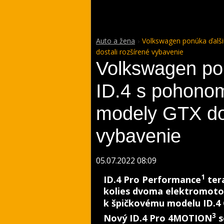
Auto a žena
Volkswagen ponúka ďalši
dostali rozšírené vybavenie
Volkswagen pon
ID.4 s pohonom
modely GTX dos
vybavenie
05.07.2022 08:09
1
ID.4 Pro Performance
ter
kolies dvoma elektromoto
k špičkovému modelu ID.4
3
Nový ID.4 Pro 4MOTION
s