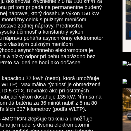
ú dosahovať zrýchlenie z 0 na 100 km/h za
onu pri tom pripadá na permanentne budený
nej náprave, ktorý dosahuje výkon 150 kW
den montážny celok s pulzným meničom
ostave zadnej nápravy. Prednosťou
vysoká účinnosť a konštantný výkon
ú nápravu poháňa asynchrónny elektromotor
sto s vlastným pulzným meničom
ýhodou asynchrónneho elektromotora je
ia a nízky odpor pri behu naprázdno bez
 Preto sa ideálne hodí ako dočasne
kapacitou 77 kWh (netto), ktorá umožňuje
ľa WLTP). Maximálna rýchlosť je obmedzená
a ID.5 GTX. Rovnako ako pri ostatných
nabíjací výkon dosahuje 135 kW. Ním sa na
m dá batéria za 36 minút nabiť z 5 na 80
ďalších 337 kilometrov (podľa WLTP).
es 4MOTION zlepšuje trakciu a umožňuje
toho je model s dvoma elektromotormi
 tým spoľahlivým partnerom pre ťahanie