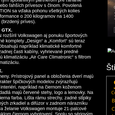
ebo ľahších prívesov s člnom. Povolená
TION sa vďaka pohonu všetkých kolies
Performance o 200 kilogramov na 1400
 (brzdený príves).
v GTX.
N rozšíril Volkswagen aj ponuku športových
né komplety „Design“ a „Komfort“ sú teraz
Obsahujú napríklad klimatické komfortné
adnej časti kabíny, vyhrievané predné
klimatizáciu „Air Care Climatronic“ s filtrom
matizáciu.
Št
X.
meny. Prístrojový panel a obloženia dverí majú
arakter špičkových modelov zvýrazňujú
interiéri, napríklad na čiernom koženom
C
sedadlá majú červené stehy, logo a lemovky. Na
ierna farba. Lišta rámu strechy, zadné stĺpiky
B
tných zrkadiel a difúzor v zadnom nárazníku
C
 Na želanie Volkswagen montuje 21-palcové
 lesklom čiernom vyhotovení. Spolu so sériovým