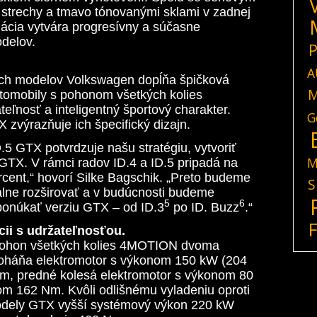
strechy a tmavo tónovanými sklami v zadnej
nácia vytvára progresívny a súčasne
delov.
P
A
ckých modelov Volkswagen dopĺňa špičková
M
tomobily s pohonom všetkých kolies
teľnosť a inteligentný športový charakter.
G
zvýrazňuje ich špecifický dizajn.
5 GTX potvrdzuje našu stratégiu, vytvoriť
M
GTX. V rámci radov ID.4 a ID.5 pripadá na
cent,“ hovorí Silke Bagschik. „Preto budeme
S
álne rozširovať a v budúcnosti budeme
5
6
onúkať verziu GTX – od ID.3
po ID. Buzz
.“
ii s udržateľnosťou.
ohon všetkých kolies 4MOTION dvoma
poháňa elektromotor s výkonom 150 kW (204
m, predné kolesá elektromotor s výkonom 80
m 162 Nm. Kvôli odlišnému vyladeniu oproti
dely GTX vyšší systémový výkon 220 kW