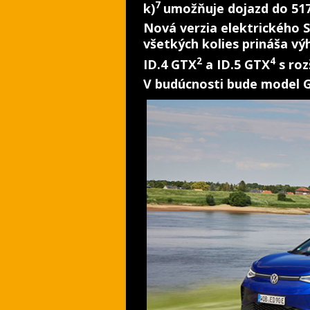
7
k)
umožňuje dojazd do 51
Nová verzia elektrického
všetkých kolies prináša v
2
4
ID.4 GTX
a ID.5 GTX
s roz
V budúcnosti bude model 