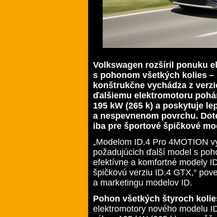
Volkswagen rozšíril ponuku el
s pohonom všetkých kolies – 
konštrukčne vychádza z verzi
ďalšiemu elektromotoru poh
195 kW (265 k) a poskytuje le
a nespevnenom povrchu. Dote
iba pre športové špičkové mo
„Modelom ID.4 Pro 4MOTION vy
požadujúcich ďalší model s poh
efektívne a komfortné modely I
špičkovú verziu ID.4 GTX,“ pove
a marketingu modelov ID.
Pohon všetkých štyroch koli
elektromotory nového modelu I