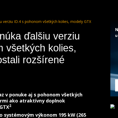
u verziu ID.4 s pohonom všetkých kolies, modely GTX
úka ďalšiu verziu
 všetkých kolies,
tali rozšírené
az v ponuke aj s pohonom všetkých
rmi ako atraktívny doplnok
2
 GTX
o systémovým výkonom 195 kW (265