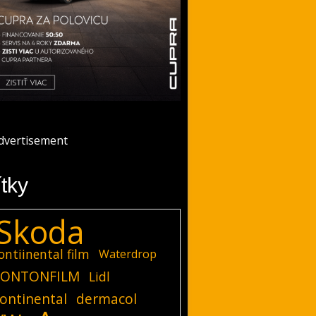
ítky
Skoda
ontiinental film
Waterdrop
ONTONFILM
Lidl
ontinental
dermacol