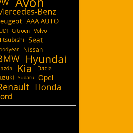
Avon
VW
Mercedes-Benz
eugeot
AAA AUTO
UDI
Citroen
Volvo
Seat
itsubishi
Nissan
oodyear
Hyundai
BMW
Kia
Dacia
azda
Opel
uzuki
Subaru
Renault
Honda
Ford