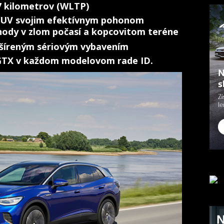
7 kilometrov (WLTP)
 SUV svojim efektívnym pohonom
ýhody v zlom počasí a kopcovitom teréne
šíreným sériovým vybavením
GTX v každom modelovom rade ID.