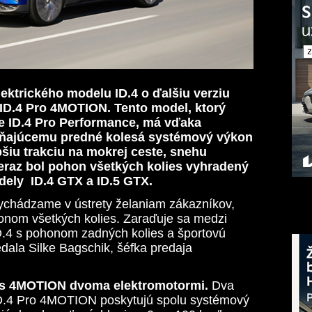
ektrického modelu ID.4 o ďalšiu verziu
ID.4 Pro 4MOTION. Tento model, ktorý
e ID.4 Pro Performance, má vďaka
áňajúcemu predné kolesá systémový výkon
pšiu trakciu na mokrej ceste, snehu
raz bol pohon všetkých kolies vyhradený
dely ID.4 GTX a ID.5 GTX.
chádzame v ústrety želaniam zákazníkov,
onom všetkých kolies. Zaraďuje sa medzi
D.4 s pohonom zadných kolies a športovú
dala Silke Bagschik, šéfka predaja
es 4MOTION dvoma elektromotormi.
Dva
D.4 Pro 4MOTION poskytujú spolu systémový