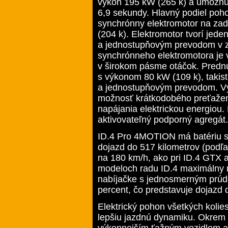
výkon 195 kW (265 k) a umožňuj
6,9 sekundy. Hlavný podiel poh
synchrónny elektromotor na zad
(204 k). Elektromotor tvorí je
a jednostupňovým prevodom v z
synchrónneho elektromotora je 
v širokom pásme otáčok. Predn
s výkonom 80 kW (109 k), taki
a jednostupňovým prevodom. V
možnosť krátkodobého preťažen
napájania elektrickou energiou.
aktivovateľný podporný agregát.
ID.4 Pro 4MOTION má batériu s 
dojazd do 517 kilometrov (pod
na 180 km/h, ako pri ID.4 GTX 
modeloch radu ID.4 maximálny 
nabíjačke s jednosmerným prúdo
percent, čo predstavuje dojazd 
Elektrický pohon všetkých koli
lepšiu jazdnú dynamiku. Okrem 
výkonnejším ťažným vozidlom a