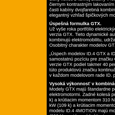
čiernym kontrastným lakovaním 
časti kabíny dvojfarebná kombi
elegantný vzhľad špičkových mo
Úspešná formulka GTX.
Už vyše roka portfólio elektri
verzia GTX. Tieto dynamické au
kombinujú elektromobilitu, udrža
Osobitný charakter modelov GTX 
„Úspech modelov ID.4 GTX a ID.
samostatnú pozíciu pre značku 
verzie GTX podiel takmer 40 per
túto produktovú značku kontinu
v každom modelovom rade ID. p
Vysoká výkonnosť v kombinác
Modely GTX majú štandardne p
elektromotormi. Zadné kolesá 
k) a krútiacim momentom 310 N
kW (109 k) a krútiacim momento
modelu ID.4 4MOTION majú mo