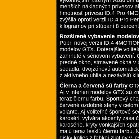
menších nákladných prívesov al
hmotnosť prívesu ID.4 Pro 4MO
zvýšila oproti verzii ID.4 Pro 
kilogramov pri stúpaní 8 percent
Rozšírené vybavenie modelo
Popri novej verzii ID.4 4MOTIO
modelov GTX. Doterajšie voliteľ
zahrnuté v sériovom vybavení. 
predné okno, stmavené okná v z
sedadlá, dvojzónovú automatickú 
z aktívneho uhlia a nezávislú kli
Čierna a červená sú farby GT
Aj v interiéri modelov GTX sú z
teraz čiernu farbu. Športový ch
červené ozdobné stehy v celom 
volante. Aj voliteľné športové 
karosérii vytvára akcenty zasa č
karosérie, kryty vonkajších spä
majú teraz lesklú čiernu farbu.
disky kolies z ľahkej zliatiny v