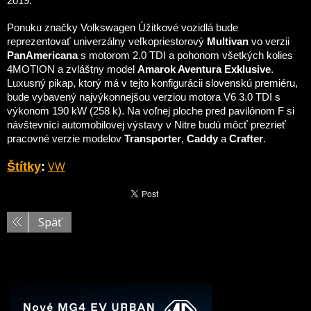
2019.
Ponuku značky Volkswagen Úžitkové vozidlá bude
reprezentovať univerzálny veľkopriestorový
Multivan
vo verzii
PanAmericana
s motorom 2.0 TDI a pohonom všetkých kolies
4MOTION a zvláštny model
Amarok Aventura Exklusive
.
Luxusný pikap, ktorý má v tejto konfigurácii slovenskú premiéru,
bude vybavený najvýkonnejšou verziou motora V6 3.0 TDI s
výkonom 190 kW (258 k). Na voľnej ploche pred pavilónom F si
návštevníci automobilovej výstavy v Nitre budú môcť prezrieť
pracovné verzie modelov
Transporter
,
Caddy
a
Crafter
.
VW
Štítky
:
Späť