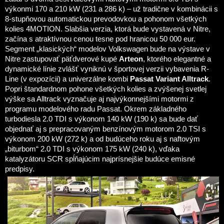
výkonmi 170 a 210 kW (231 a 286 k) – už tradične v kombinácii s
8-stupňovou automatickou prevodovkou a pohonom všetkých
kolies 4MOTION. Slabšia verzia, ktorá bude vystavená v Nitre,
začína s atraktívnou cenou tesne pod hranicou 50 000 eur.
Segment „klasických“ modelov Volkswagen bude na výstave v
Nitre zastupovať päťdverové kupé
Arteon
, ktorého elegantné a
dynamické línie zvlášť vyniknú v športovej verzii vybavenia R-
Line (v expozícii) a univerzálne kombi
Passat Variant Alltrack
.
Popri štandardnom pohone všetkých kolies a zvýšenej svetlej
výške sa Alltrack vyznačuje aj najvýkonnejšími motormi z
programu modelového radu Passat. Okrem základného
turbodiesla 2.0 TDI s výkonom 140 kW (190 k) sa bude dať
objednať aj s prepracovaným benzínovým motorom 2.0 TSI s
výkonom 200 kW (272 k) a od budúceho roku aj s naftovým
„biturbom“ 2.0 TDI s výkonom 175 kW (240 k), vďaka
katalyzátoru SCR spĺňajúcim najprísnejšie budúce emisné
predpisy.