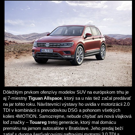
Dôležitým prvkom ofenzívy modelov SUV na európskom trhu je
aj 7-miestny
Tiguan Allspace
, ktorý sa u nás tiež začal predávať
na jar tohto roku. Návštevníci výstavy ho uvidia v motorizácii 2.0
TDI v kombinácii s prevodovkou DSG a pohonom všetkých
kolies 4MOTION. Samozrejme, nebude chýbať ani nová vlajková
loď značky –
Touareg
tretej generácie, ktorý mal domácu
premiéru na jarnom autosalóne v Bratislave. Jeho predaj beží
zatiaľ s dvoma šesťvalcovými naftovými motormi 3.0 TDI s