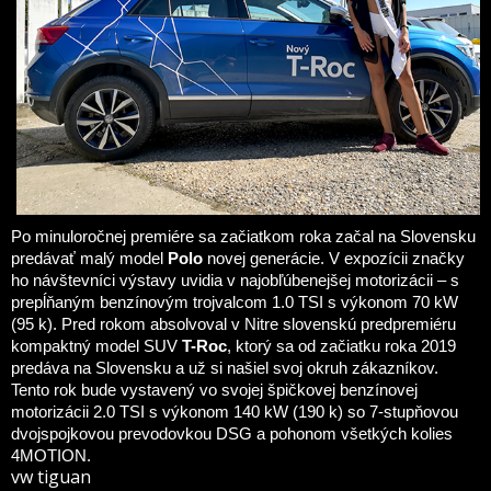
Po minuloročnej premiére sa začiatkom roka začal na Slovensku
predávať malý model
Polo
novej generácie. V expozícii značky
ho návštevníci výstavy uvidia v najobľúbenejšej motorizácii – s
prepĺňaným benzínovým trojvalcom 1.0 TSI s výkonom 70 kW
(95 k). Pred rokom absolvoval v Nitre slovenskú predpremiéru
kompaktný model SUV
T-Roc
, ktorý sa od začiatku roka 2019
predáva na Slovensku a už si našiel svoj okruh zákazníkov.
Tento rok bude vystavený vo svojej špičkovej benzínovej
motorizácii 2.0 TSI s výkonom 140 kW (190 k) so 7-stupňovou
dvojspojkovou prevodovkou DSG a pohonom všetkých kolies
4MOTION.
vw tiguan