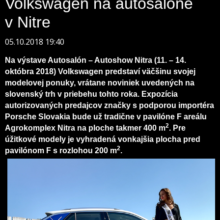
Volkswagen na autosalóne
v Nitre
05.10.2018 19:40
Na výstave Autosalón – Autoshow Nitra (11. – 14.
októbra 2018) Volkswagen predstaví väčšinu svojej
modelovej ponuky, vrátane noviniek uvedených na
slovenský trh v priebehu tohto roka. Expozícia
autorizovaných predajcov značky s podporou importéra
Porsche Slovakia bude už tradične v pavilóne F areálu
2
Agrokomplex Nitra na ploche takmer 400 m
. Pre
úžitkové modely je vyhradená vonkajšia plocha pred
2
pavilónom F s rozlohou 200 m
.