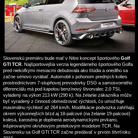
Slovenskú premiéru bude mať v Nitre koncept športového
Golf
GTI TCR
. Najšportovejšia verzia legendárneho športového Golfa
pred niekoľkými mesiacmi debutovala ako štúdia a onedlho sa
začne sériovo vyrábať. Automobil s pohonom predných kolies
prostredníctvom 7-stupňovej prevodovky DSG a samosvorného
diferenciálu má pod kapotou benzínový štvorvalec 2.0 TSI,
vyladený na výkon 213 kW (290 k). Na želanie zákazníka môže
byť vyradený z činnosti obmedzovač rýchlosti, čo umožňuje
maximálnu rýchlosť až 264 km/h. Modifikácie podvozka zahŕňajú
okrem výkonnejších bŕzd aj 18-palcové (na želanie 19-palcové)
kolesá, karoséria je doplnená aerodynamickými prvkami,
inšpirovanými okruhovým pretekovým modelom TCR. Na
Slovensku sa Golf GTI TCR začne predávať v prvom štvrťroku