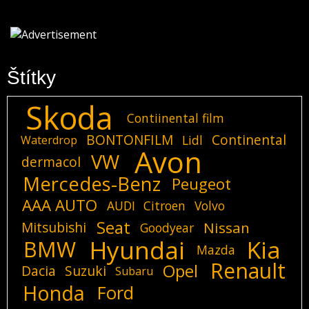
Štítky
Skoda
Contiinental film
BONTONFILM
Continental
Lidl
Waterdrop
Avon
VW
dermacol
Mercedes-Benz
Peugeot
AAA AUTO
AUDI
Citroen
Volvo
Seat
Mitsubishi
Nissan
Goodyear
Hyundai
Kia
BMW
Mazda
Renault
Opel
Dacia
Suzuki
Subaru
Honda
Ford