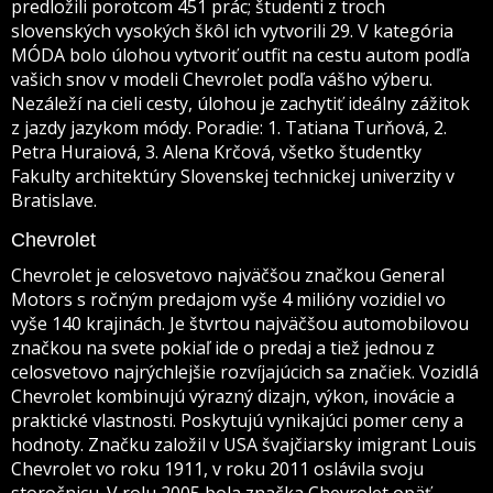
predložili porotcom 451 prác; študenti z troch
slovenských vysokých škôl ich vytvorili 29. V kategória
MÓDA bolo úlohou vytvoriť outfit na cestu autom podľa
vašich snov v modeli Chevrolet podľa vášho výberu.
Nezáleží na cieli cesty, úlohou je zachytiť ideálny zážitok
z jazdy jazykom módy. Poradie: 1. Tatiana Turňová, 2.
Petra Huraiová, 3. Alena Krčová, všetko študentky
Fakulty architektúry Slovenskej technickej univerzity v
Bratislave.
Chevrolet
Chevrolet je celosvetovo najväčšou značkou General
Motors s ročným predajom vyše 4 milióny vozidiel vo
vyše 140 krajinách. Je štvrtou najväčšou automobilovou
značkou na svete pokiaľ ide o predaj a tiež jednou z
celosvetovo najrýchlejšie rozvíjajúcich sa značiek. Vozidlá
Chevrolet kombinujú výrazný dizajn, výkon, inovácie a
praktické vlastnosti. Poskytujú vynikajúci pomer ceny a
hodnoty. Značku založil v USA švajčiarsky imigrant Louis
Chevrolet vo roku 1911, v roku 2011 oslávila svoju