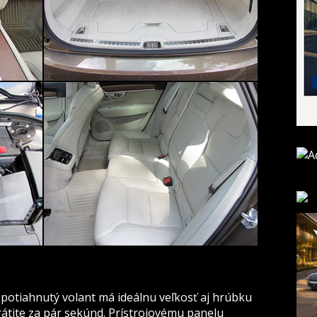
otiahnutý volant má ideálnu veľkosť aj hrúbku
átite za pár sekúnd. Prístrojovému panelu