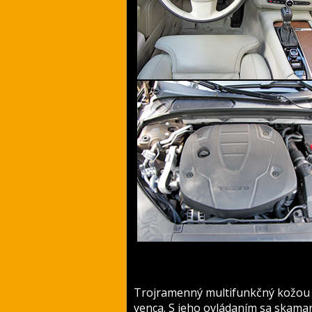
Trojramenný multifunkčný kožou p
venca. S jeho ovládaním sa skamar