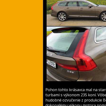
Pohon tohto krásavca mal na staro
turbami s výkonom 235 koní. Vôbe
hudobné ozvučenie z produkcie Bo
dokonalému výkonu motora pomáh