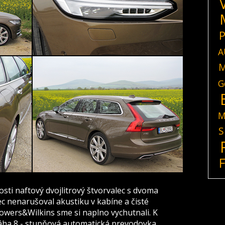
P
A
M
G
M
S
sti naftový dvojlitrový štvorvalec s dvoma
c nenarušoval akustiku v kabíne a čisté
wers&Wilkins sme si naplno vychutnali. K
a 8 - stupňová automatická prevodovka