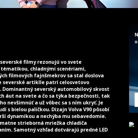
severské filmy rezonujú vo svete
 tématikou, chladnými scenériami,
ch filmových fajnšmekrov sa stal doslova
 severské artiklle patrí celosvetovo
. Dominantný severský automobilový skvost
ch áut na svete a čo sa týka bezpečnosti, tak
ho nevšimnúť a už vôbec sa s ním ukryť. Je
udí s bielou paličkou. Dizajn Volva V90 pôsobí
 srší dynamikou a nechýba mu sebavedomie.
 matne strieborná mriežka chladiča
aním. Samotný vzhľad dotvárajú predné LED