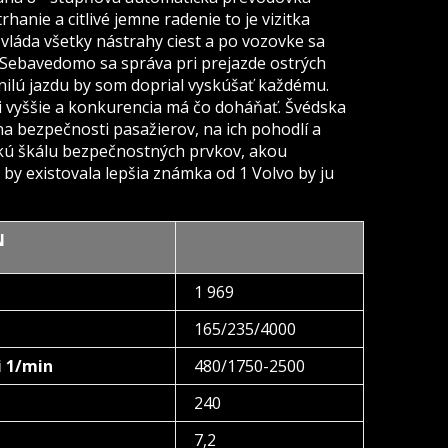
hanie a citlivé jemne radenie to je vizitka
zvláda všetky nástrahy ciest a po vozovke sa
. Sebavedomo sa správa pri prejazde ostrých
anilú jazdu by som doprial vyskúšať každému.
si vyššie a konkurencia má čo doháňať. Švédska
a bezpečnosti pasažierov, na ich pohodlí a
okú škálu bezpečnostných prvkov, akou
 by existovala lepšia známka od 1 Volvo by ju
N
1 969
165/235/4000
i 1/min
480/1750-2500
240
km/h
7,2