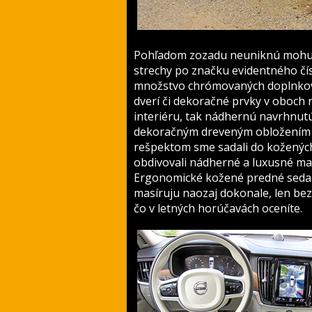
Pohľadom zozadu neuniknú mohutné
strechy po značku evidentného čís
množstvo chrómovaných doplnkov 
dverí či dekoračné prvky v oboch 
interiéru, tak nádhernú navrhnutú
dekoračným dreveným obložením int
rešpektom sme sadali do kožených 
obdivovali nádherné a luxusné mat
Ergonomické kožené predné seda
masíruju naozaj dokonale, len bez 
čo v letných horúčavách oceníte.