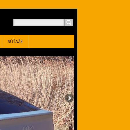
SÚŤAŽE