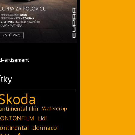
ítky
Skoda
ontiinental film
Waterdrop
ONTONFILM
Lidl
ontinental
dermacol