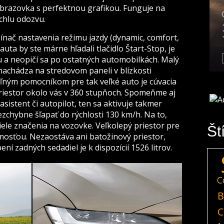
brazovka s perfektnou grafikou. Funguje na
ýchlu odozvu.
ínač nastavenia režimu jazdy (dynamic, comfort,
 auta by ste márne hľadali tlačidlo Štart-Stop, je
ou a neopičí sa po ostatných automobilkách. Malý
 nachádza na stredovom paneli v blízkosti
eľným pomocníkom pre tak veľké auto je cúvacia
riestor okolo vás v 360 stupňoch. Spomeňme aj
sistent či autopilot, ten sa aktivuje takmer
zchybne šľapať do rýchlosti 130 km/h. Na to,
iele značenia na vozovke. Veľkolepý priestor pre
Št
mosťou. Nezaostáva ani batožinový priestor,
ení zadných sedadiel je k dispozícií 1526 litrov.
C
B
C