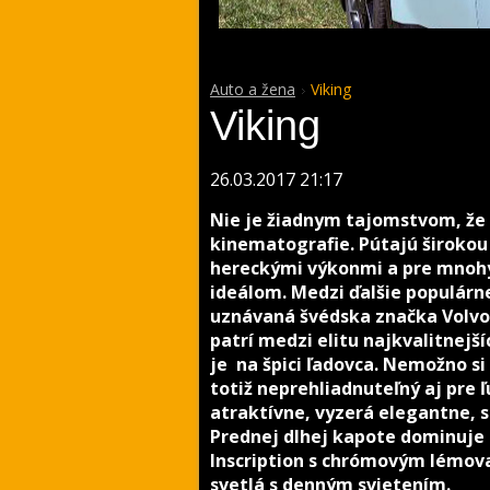
Auto a žena
Viking
Viking
26.03.2017 21:17
Nie je žiadnym tajomstvom, že 
kinematografie. Pútajú širokou
hereckými výkonmi a pre mnohý
ideálom. Medzi ďalšie populárne
uznávaná švédska značka Volvo
patrí medzi elitu najkvalitnejší
je na špici ľadovca. Nemožno si 
totiž neprehliadnuteľný aj pre ľ
atraktívne, vyzerá elegantne,
Prednej dlhej kapote dominuje
Inscription s chrómovým lémov
svetlá s denným svietením.