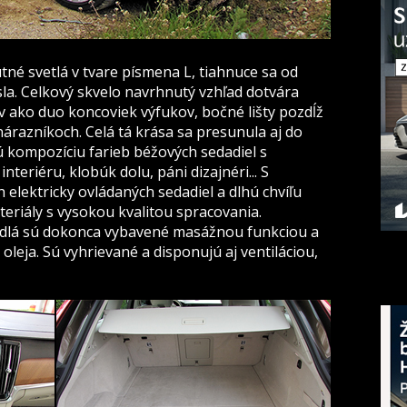
 svetlá v tvare písmena L, tiahnuce sa od
la. Celkový skvelo navrhnutý vzhľad dotvára
ako duo koncoviek výfukov, bočné lišty pozdĺž
nárazníkoch. Celá tá krása sa presunula aj do
 kompozíciu farieb béžových sedadiel s
eriéru, klobúk dolu, páni dizajnéri... S
elektricky ovládaných sedadiel a dlhú chvíľu
eriály s vysokou kvalitou spracovania.
dlá sú dokonca vybavené masážnou funkciou a
oleja. Sú vyhrievané a disponujú aj ventiláciou,