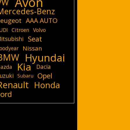
Avon
VW
Mercedes-Benz
eugeot
AAA AUTO
UDI
Citroen
Volvo
Seat
itsubishi
Nissan
oodyear
Hyundai
BMW
Kia
Dacia
azda
Opel
uzuki
Subaru
Renault
Honda
Ford