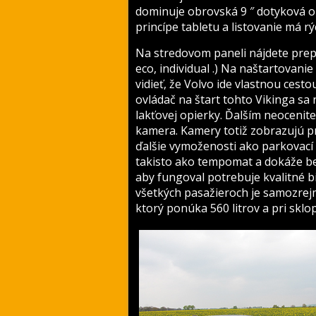
dominuje obrovská 9 ″ dotyková o
princípe tabletu a listovanie má r
Na stredovom paneli nájdete prep
eco, individual .) Na naštartovanie
vidieť, že Volvo ide vlastnou cest
ovládač na štart tohto Vikinga sa
lakťovej opierky. Ďalším neocenit
kamera. Kamery totiž zobrazujú p
ďalšie vymoženosti ako parkovací a
takisto ako tempomat a dokáže be
aby fungoval potrebuje kvalitné b
všetkých pasažieroch je samozrej
ktorý ponúka 560 litrov a pri sklop