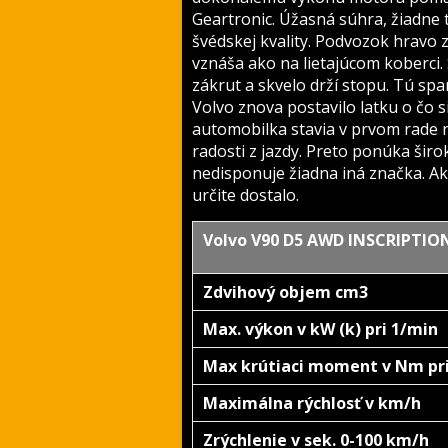
Geartronic. Úžasná súhra, žiadne tr
švédskej kvality. Podvozok hravo 
vznáša ako na lietajúcom koberci
zákrut a skvelo drží stopu. Tú sp
Volvo znova postavilo latku o čo 
automobilka stavia v prvom rade n
radosti z jazdy. Preto ponúka šir
nedisponuje žiadna iná značka. Ak
určite dostalo.
Volvo V90 D5 AWD INSCRIPTIO
Zdvihový objem cm3
Max. výkon v kW (k) pri 1/min
Max krútiaci moment v Nm pr
Maximálna rýchlosť v km/h
Zrýchlenie v sek. 0-100 