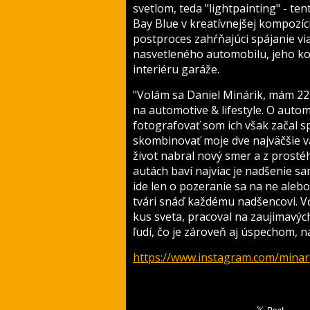
svetlom, teda "lightpainting" - te
Bay Blue v kreatívnejšej kompozíc
postproces zahŕňajúci spájanie vi
nasvetleného automobilu, jeho kom
interiéru garáže.
"Volám sa Daniel Minárik, mám 2
na automotive & lifestyle. O auto
fotografovať som ich však začal s
skombinovať moje dve najväčšie v
život nabral nový smer a z prosté
autách baví najviac je nadšenie s
ide len o pozeranie sa na ne aleb
tvári snáď každému nadšencovi. V
kus sveta, pracoval na zaujimavýc
ľudí, čo je zároveň aj úspechom, n
https://www.instagram.com/minar