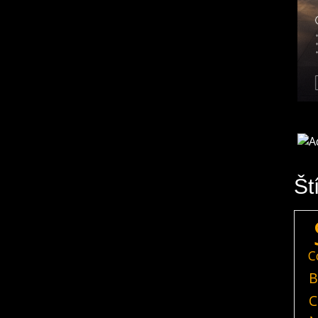
Št
C
B
C