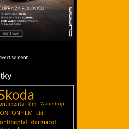
ítky
Skoda
ontiinental film
Waterdrop
ONTONFILM
Lidl
ontinental
dermacol