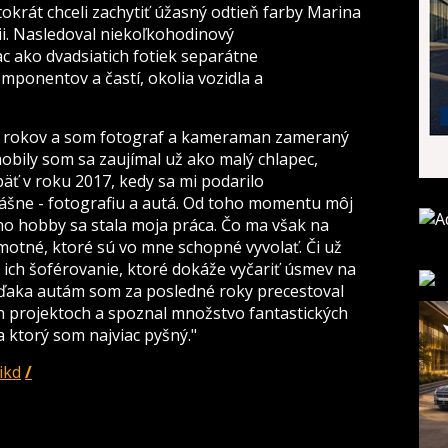
ntokrát chceli zachytiť úžasný odtieň farby Marina
ii. Nasledoval niekoľkohodinový
ac ako dvadsiatich fotiek separátne
ponentov a častí, okolia vozidla a
2 rokov a som fotograf a kameraman zameraný
mobily som sa zaujímal už ako malý chlapec,
päť v roku 2017, kedy sa mi podarilo
ášne - fotografiu a autá. Od toho momentu môj
ho hobby sa stala moja práca. Čo ma však na
amotné, ktoré sú vo mne schopné vyvolať. Či už
o ich šoférovanie, ktoré dokáže vyčariť úsmev na
ďaka autám som za posledné roky precestoval
h projektoch a spoznal množstvo fantastických
a ktorý som najviac pyšný."
ikd
/