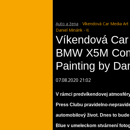
Auto a žena
Víkendová Car Media Art
Daniel Minárik - II.
Víkendová Car 
BMW X5M Compe
Painting by Dani
07.08.2020 21:02
V rámci predvíkendovej atmosfé
Press Clubu pravidelno-nepravid
automobilový život. Dnes to bud
Blue v umeleckom stvárnení fotog