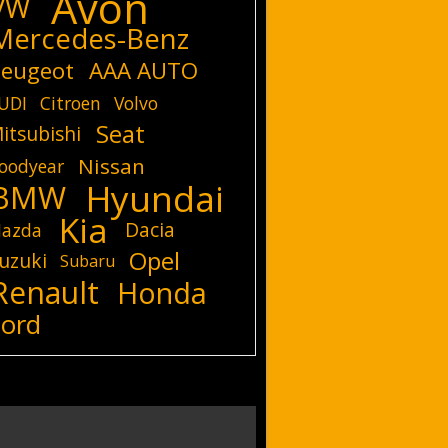
Avon
VW
Mercedes-Benz
eugeot
AAA AUTO
UDI
Citroen
Volvo
Seat
itsubishi
Nissan
oodyear
Hyundai
BMW
Kia
Dacia
azda
Opel
uzuki
Subaru
Renault
Honda
Ford