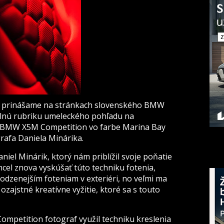
y prinášame na stránkach slovenského BMW
elnú rubriku umeleckého pohľadu na
e BMW X5M Competition vo farbe Marina Bay
rafa Daniela Minárika.
iel Minárik, ktorý nám priblížil svoje poňatie
hcel znova vyskúšať túto techniku fotenia,
odzenejším foteniam v exteriéri, no veľmi ma
ozajstné kreatívne vyžitie, ktoré sa s touto
mpetition fotograf využil techniku kreslenia