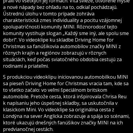
praxi vo všetkých jej formách. Víta svieže, otvorené mysle
a nové nápady bez ohľadu na to, odkiaľ pochádzajú.
Ústrednú úlohu v tomto prípade zohráva
charakteristická zmes individuality a pocitu vzájomnej
spolupatričnosti komunity MINI. Rôznorodosť tejto
komunity vystihuje slogan „Každý sme iný, ale spolu sme
dobrí“. Vo videoklipe ku skladbe Driving Home for
Christmas sa fanúšikovia automobilov značky MINI z
rôznych krajín a regiónov zobrazujú v rôznych
situáciách, keď počas sviatočného obdobia cestujú za
rodinami a priateľmi.
S produkciou videoklipu iniciovanou automobilkou MINI
sa pieseň Driving Home for Christmas vracia tam, kde sa
to všetko začalo: vo veľmi špeciálnom britskom
automobile. Pretože cesta, ktorá inšpirovala Chrisa Reu
k napísaniu jeho úspešnej skladby, sa uskutočnila v
klasickom Mini. Vo videoklipe sa originálna cesta z
Londýna na sever Anglicka zobrazuje a spája so scénami,
ktoré ukazujú dnešných fanúšikov značky MINI na ich
predvianočnej cestách.