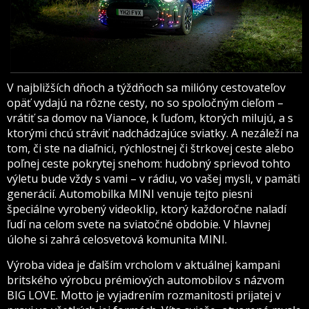
V najbližších dňoch a týždňoch sa milióny cestovateľov
opäť vydajú na rôzne cesty, no so spoločným cieľom –
vrátiť sa domov na Vianoce, k ľuďom, ktorých milujú, a s
ktorými chcú stráviť nadchádzajúce sviatky. A nezáleží na
tom, či ste na diaľnici, rýchlostnej či štrkovej ceste alebo
poľnej ceste pokrytej snehom: hudobný sprievod tohto
výletu bude vždy s vami – v rádiu, vo vašej mysli, v pamäti
generácií. Automobilka MINI venuje tejto piesni
špeciálne vyrobený videoklip, ktorý každoročne naladí
ľudí na celom svete na sviatočné obdobie. V hlavnej
úlohe si zahrá celosvetová komunita MINI.
Výroba videa je ďalším vrcholom v aktuálnej kampani
britského výrobcu prémiových automobilov s názvom
BIG LOVE. Motto je vyjadrením rozmanitosti prijatej v