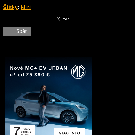
Mini
Štítky
:
Späť