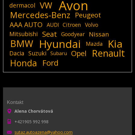
Avon
VW
dermacol
Mercedes-Benz
Peugeot
AAA AUTO
AUDI
Citroen
Volvo
Seat
Mitsubishi
Nissan
Goodyear
Hyundai
Kia
BMW
Mazda
Renault
Opel
Dacia
Suzuki
Subaru
Honda
Ford
Kontakt
Alena Chorvátová
+421905 992 998
sutaz.au
toazena@
yahoo.co
m