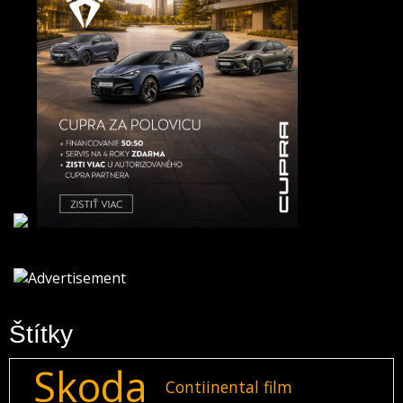
Štítky
Skoda
Contiinental film