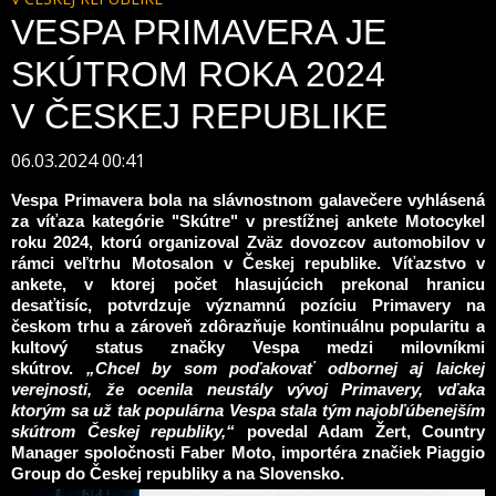
VESPA PRIMAVERA JE
SKÚTROM ROKA 2024
V ČESKEJ REPUBLIKE
06.03.2024 00:41
Vespa Primavera bola na slávnostnom galavečere vyhlásená
za víťaza kategórie "Skútre" v prestížnej ankete Motocykel
roku 2024, ktorú organizoval Zväz dovozcov automobilov v
rámci veľtrhu Motosalon v Českej republike. Víťazstvo v
ankete, v ktorej počet hlasujúcich prekonal hranicu
desaťtisíc, potvrdzuje významnú pozíciu Primavery na
českom trhu a zároveň zdôrazňuje kontinuálnu popularitu a
kultový status značky Vespa medzi milovníkmi
skútrov.
„Chcel by som poďakovať odbornej aj laickej
verejnosti, že ocenila neustály vývoj Primavery, vďaka
ktorým sa už tak populárna Vespa stala tým najobľúbenejším
skútrom Českej republiky,“
povedal Adam Žert, Country
Manager spoločnosti Faber Moto, importéra značiek Piaggio
Group do Českej republiky a na Slovensko.