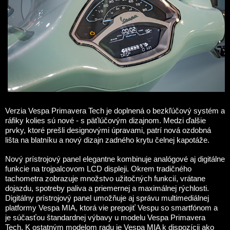
Verzia Vespa Primavera Tech je doplnená o bezkľúčový systém a
ráfiky kolies sú nové - s päťlúčovým dizajnom. Medzi ďalšie
prvky, ktoré prešli designovými úpravami, patrí nová ozdobná
lišta na blatníku a nový dizajn zadného krytu čelnej kapotáže.
Nový prístrojový panel elegantne kombinuje analógové aj digitálne
funkcie na trojpalcovom LCD displeji. Okrem tradičného
tachometra zobrazuje množstvo užitočných funkcií, vrátane
dojazdu, spotreby paliva a priemernej a maximálnej rýchlosti.
Digitálny prístrojový panel umožňuje aj správu multimediálnej
platformy Vespa MIA, ktorá vie prepojiť Vespu so smartfónom a
je súčasťou štandardnej výbavy u modelu Vespa Primavera
Tech. K ostatným modelom radu je Vespa MIA k dispozícii ako