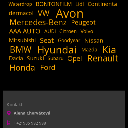
BONTONFILM
Continental
Lidl
Waterdrop
Avon
VW
dermacol
Mercedes-Benz
Peugeot
AAA AUTO
AUDI
Citroen
Volvo
Seat
Mitsubishi
Nissan
Goodyear
Hyundai
Kia
BMW
Mazda
Renault
Opel
Dacia
Suzuki
Subaru
Honda
Ford
Kontakt
Alena Chorvátová
+421905 992 998