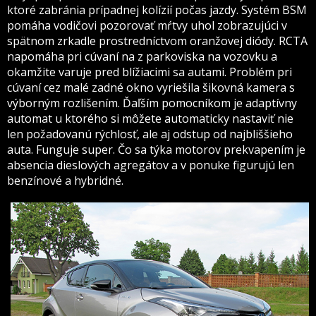
ktoré zabránia prípadnej kolízií počas jazdy. Systém BSM
pomáha vodičovi pozorovať mŕtvy uhol zobrazujúci v
spätnom zrkadle prostredníctvom oranžovej diódy. RCTA
napomáha pri cúvaní na z parkoviska na vozovku a
okamžite varuje pred blížiacimi sa autami. Problém pri
cúvaní cez malé zadné okno vyriešila šikovná kamera s
výborným rozlišením. Ďaľším pomocníkom je adaptívny
automat u ktorého si môžete automaticky nastaviť nie
len požadovanú rýchlosť, ale aj odstup od najbliššieho
auta. Funguje super. Čo sa týka motorov prekvapením je
absencia dieslových agregátov a v ponuke figurujú len
benzínové a hybridné.