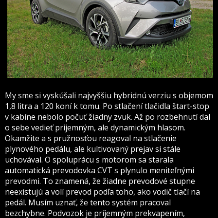
My sme si vyskúšali najvyššiu hybridnú verziu s objemom
1,8 litra a 120 koní k tomu. Po stlačení tlačidla štart-stop
v kabíne nebolo počuť žiadny zvuk. Až po rozbehnutí dal
o sebe vedieť prijemným, ale dynamickým hlasom.
Okamžite a s pružnosťou reagoval na stlačenie
plynového pedálu, ale kultivovaný prejav si stále
uchovával. O spoluprácu s motorom sa starala
automatická prevodovka CVT s plynulo meniteľnými
prevodmi. To znamená, že žiadne prevodové stupne
neexistujú a volí prevod podľa toho, ako vodič tlačí na
pedál. Musím uznať, že tento systém pracoval
bezchybne. Podvozok je príjemným prekvapením,