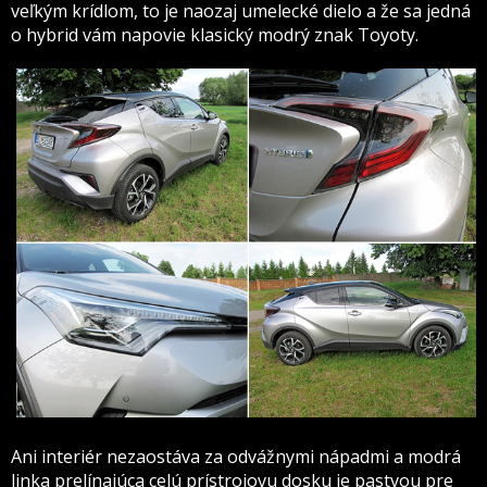
veľkým krídlom, to je naozaj umelecké dielo a že sa jedná
o hybrid vám napovie klasický modrý znak Toyoty.
Ani interiér nezaostáva za odvážnymi nápadmi a modrá
linka prelínajúca celú prístrojovu dosku je pastvou pre