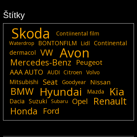
Štítky
Skoda
Contiinental film
BONTONFILM
Continental
Lidl
Waterdrop
Avon
VW
dermacol
Mercedes-Benz
Peugeot
AAA AUTO
AUDI
Citroen
Volvo
Seat
Mitsubishi
Nissan
Goodyear
Hyundai
Kia
BMW
Mazda
Renault
Opel
Dacia
Suzuki
Subaru
Honda
Ford