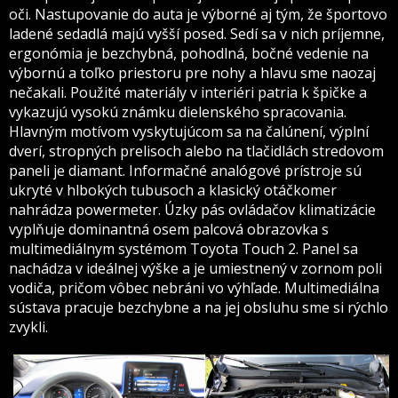
oči. Nastupovanie do auta je výborné aj tým, že športovo
ladené sedadlá majú vyšší posed. Sedí sa v nich príjemne,
ergonómia je bezchybná, pohodlná, bočné vedenie na
výbornú a toľko priestoru pre nohy a hlavu sme naozaj
nečakali. Použité materiály v interiéri patria k špičke a
vykazujú vysokú známku dielenského spracovania.
Hlavným motívom vyskytujúcom sa na čalúnení, výplní
dverí, stropných prelisoch alebo na tlačidlách stredovom
paneli je diamant. Informačné analógové prístroje sú
ukryté v hlbokých tubusoch a klasický otáčkomer
nahrádza powermeter. Úzky pás ovládačov klimatizácie
vyplňuje dominantná osem palcová obrazovka s
multimediálnym systémom Toyota Touch 2. Panel sa
nachádza v ideálnej výške a je umiestnený v zornom poli
vodiča, pričom vôbec nebráni vo výhľade. Multimediálna
sústava pracuje bezchybne a na jej obsluhu sme si rýchlo
zvykli.