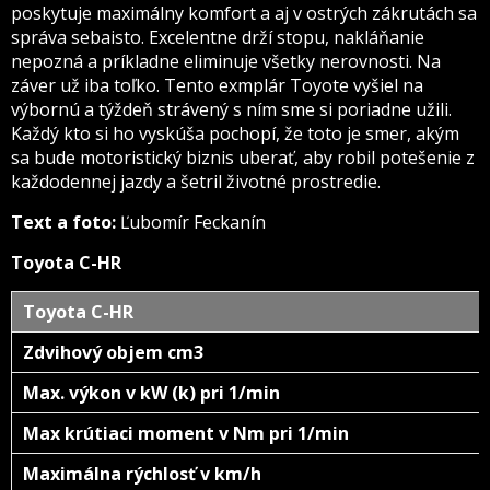
poskytuje maximálny komfort a aj v ostrých zákrutách sa
správa sebaisto. Excelentne drží stopu, nakláňanie
nepozná a príkladne eliminuje všetky nerovnosti. Na
záver už iba toľko. Tento exmplár Toyote vyšiel na
výbornú a týždeň strávený s ním sme si poriadne užili.
Každý kto si ho vyskúša pochopí, že toto je smer, akým
sa bude motoristický biznis uberať, aby robil potešenie z
každodennej jazdy a šetril životné prostredie.
Text a foto:
Ľubomír Feckanín
Toyota C-HR
Toyota C-HR
Zdvihový objem cm3
Max. výkon v kW (k) pri 1/min
Max krútiaci moment v Nm pri 1/min
Maximálna rýchlosť v km/h