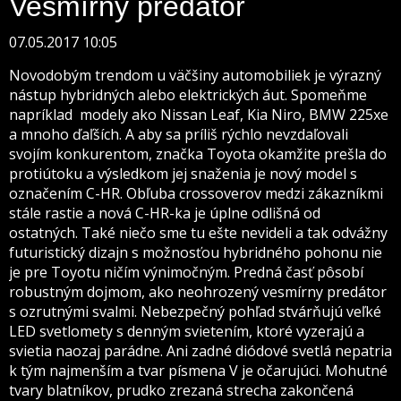
Vesmírny predátor
07.05.2017 10:05
Novodobým trendom u väčšiny automobiliek je výrazný
nástup hybridných alebo elektrických áut. Spomeňme
napríklad modely ako Nissan Leaf, Kia Niro, BMW 225xe
a mnoho ďaľších. A aby sa príliš rýchlo nevzdaľovali
svojím konkurentom, značka Toyota okamžite prešla do
protiútoku a výsledkom jej snaženia je nový model s
označením C-HR. Obľuba crossoverov medzi zákazníkmi
stále rastie a nová C-HR-ka je úplne odlišná od
ostatných. Také niečo sme tu ešte nevideli a tak odvážny
futuristický dizajn s možnosťou hybridného pohonu nie
je pre Toyotu ničím výnimočným. Predná časť pôsobí
robustným dojmom, ako neohrozený vesmírny predátor
s ozrutnými svalmi. Nebezpečný pohľad stvárňujú veľké
LED svetlomety s denným svietením, ktoré vyzerajú a
svietia naozaj parádne. Ani zadné diódové svetlá nepatria
k tým najmenším a tvar písmena V je očarujúci. Mohutné
tvary blatníkov, prudko zrezaná strecha zakončená