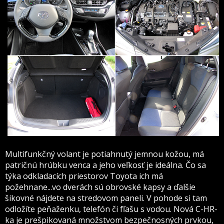
Multifunkčný volant je potiahnutý jemnou kožou, má
patričnú hrúbku venca a jeho veľkosť je ideálna. Čo sa
týka odkladacích priestorov Toyota ich má
požehnane...vo dverách sú obrovské kapsy a ďalšie
šikovné nájdete na stredovom paneli. V pohode si tam
odložíte peňaženku, telefón či fľašu s vodou. Nová C-HR-
ka je prešpikovaná množstvom bezpečnosných prvkou,