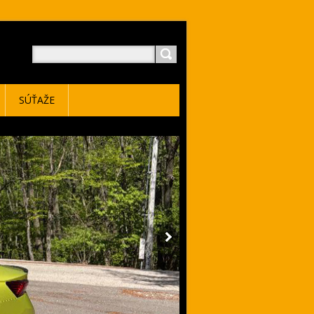
SÚŤAŽE