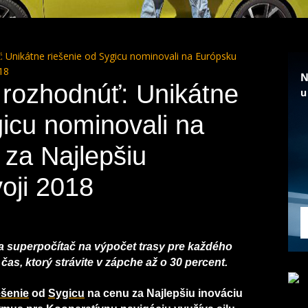
 Unikátne riešenie od Sygicu nominovali na Európsku
18
rozhodnúť: Unikátne
gicu nominovali na
za Najlepšiu
oji 2018
va superpočítač na výpočet trasy pre každého
čas, ktorý strávite v zápche až o 30 percent.
ešenie
od
Sygicu
na cenu za Najlepšiu inováciu