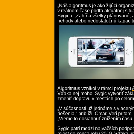
„Náš algoritmus je ako žijúci organ
v reálnom čase podľa aktuálnej situ
Sygicu. „Zahŕňa všetky plánované, a
nehody alebo nedostatočnú kapacitu 
Algoritmus vznikol v rámci projektu
Vďaka nej mohol Sygic vytvoriť zákl
zmeniť dopravu v mestách po celom
„V súčasnosti už jednáme s viacer
riešenia,“ priblížil Cmar. Verí pritom
„Vieme to dosiahnuť znížením času p
Sygic patrí medzi najväčších podp
miest do konca roku 2019
. Vďaka un