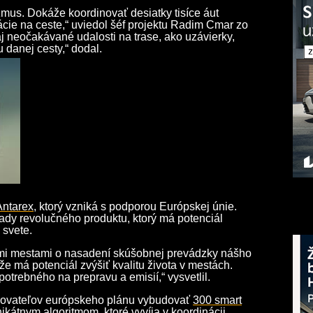
izmus. Dokáže koordinovať desiatky tisíce áut
ácie na ceste,“ uviedol šéf projektu Radim Cmar zo
j neočakávané udalosti na trase, ako uzávierky,
danej cesty,“ dodal.
Antarex
, ktorý vzniká s podporou Európskej únie.
ady revolučného produktu, ktorý má potenciál
 svete.
ými mestami o nasadení skúšobnej prevádzky nášho
, že má potenciál zvýšiť kvalitu života v mestách.
otrebného na prepravu a emisií,“ vysvetlil.
orovateľov európskeho plánu vybudovať
300 smart
ikátnym algoritmom, ktoré vyvíja v koordinácii