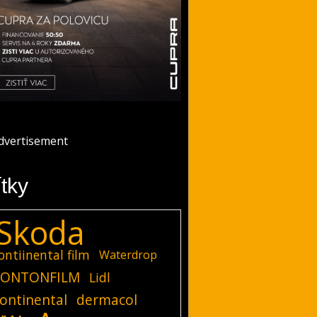
ítky
Skoda
ontiinental film
Waterdrop
ONTONFILM
Lidl
ontinental
dermacol