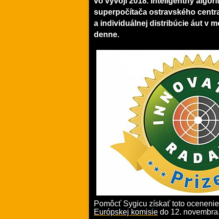
vo vývoji 2018. Inteligentný algo
superpočítača ostravského centr
a individuálnej distribúcie áut v 
denne.
Pomôcť Sygicu získať toto ocenenie
Európskej komisie
do 12. novembra