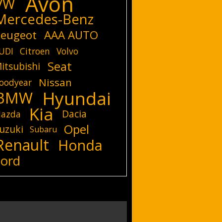
Avon
VW
Mercedes-Benz
eugeot
AAA AUTO
UDI
Citroen
Volvo
Seat
itsubishi
Nissan
oodyear
Hyundai
BMW
Kia
Dacia
azda
Opel
uzuki
Subaru
Renault
Honda
Ford