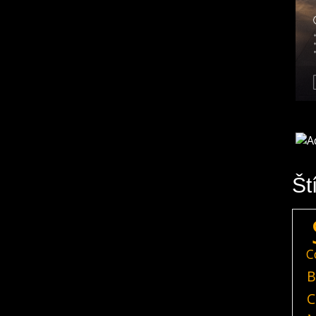
Št
C
B
C