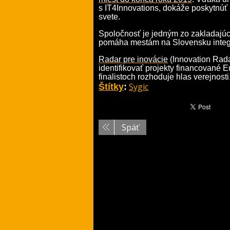
s IT4Innovations, dokáže poskytnúť 
svete.
Spoločnosť je jedným zo zakladajúci
pomáha mestám na Slovensku integr
Radar pre inovácie
(Innovation Radar
identifikovať projekty financované 
finalistoch rozhoduje hlas verejnosti
Sygic
Štítky
:
Späť