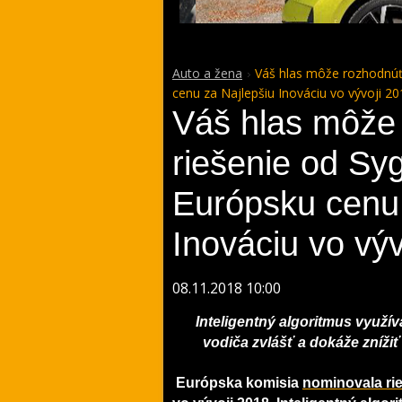
Auto a žena
Váš hlas môže rozhodnúť:
cenu za Najlepšiu Inováciu vo vývoji 20
Váš hlas môže 
riešenie od Sy
Európsku cenu 
Inováciu vo výv
08.11.2018 10:00
Inteligentný algoritmus využí
vodiča zvlášť a dokáže znížiť 
Európska komisia
nominovala ri