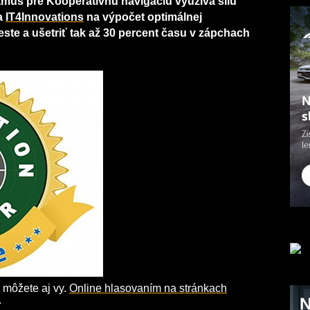
ritmus pre Kooperatívnu navigáciu využíva silu
a
IT4Innovations
na výpočet optimálnej
meste a ušetriť tak až 30 percent času v zápchach
 môžete aj vy.
Online hlasovaním na stránkach
.