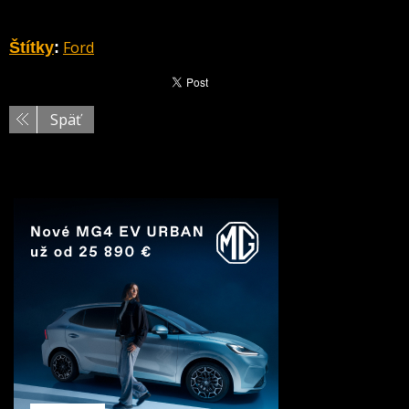
Ford
Štítky
:
Späť