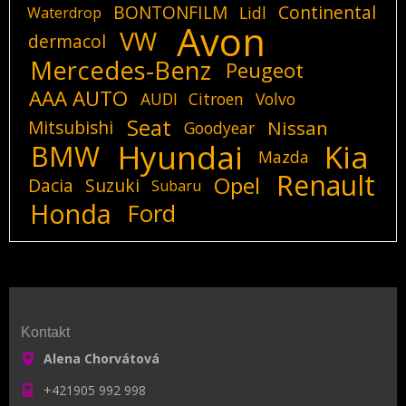
BONTONFILM
Continental
Lidl
Waterdrop
Avon
VW
dermacol
Mercedes-Benz
Peugeot
AAA AUTO
AUDI
Citroen
Volvo
Seat
Mitsubishi
Nissan
Goodyear
Hyundai
Kia
BMW
Mazda
Renault
Opel
Dacia
Suzuki
Subaru
Honda
Ford
Kontakt
Alena Chorvátová
+421905 992 998