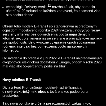
11
technológia Delivery Assist
navrhnutá tak, aby pomohla
ušetriť až 20 sekúnd pri každom zastavení, čo znamená viac
ako hodinu denne.
Okrem toho modely E-Transit so štandardným aj predĺženým
dojazdom modelového ročníka 2024 využívajú
nový
dvojročný
servisný interval bez obmedzenia počtu najazdených
kilometrov
, čo znamená nižšie servisné a prevádzkové náklady
pre spoločnosti. Ide o výrazné vylepšenie oproti súčasnému
ročnému intervalu bez obmedzenia počtu najazdených
kilometrov.
Od uvedenia do predaja v júni 2022 je E-Transit najpredávanejšou
dvojtonovou elektrickou dodávkou v Európe, pričom v roku 2023
1
mal viac ako 55-percentný podiel na trhu
.
Nový minibus E-Transit
Divízia Ford Pro rozširuje modelový rad E-Transit aj
o nový
elektrický mikrobus
s továrenskou podporou pri
prestavbe.
Táto nová ponuka je určená pre rozmanitých zákazníkov,