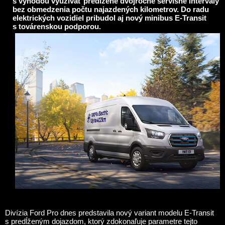
s výhodou využívať predĺžené dvojročné servisné intervaly
bez obmedzenia počtu najazdených kilometrov. Do radu
elektrických vozidiel pribudol aj nový minibus E-Transit
s továrenskou podporou.
Divízia Ford Pro dnes predstavila nový variant modelu E-Transit
s predĺženým dojazdom, ktorý zdokonaľuje parametre tejto