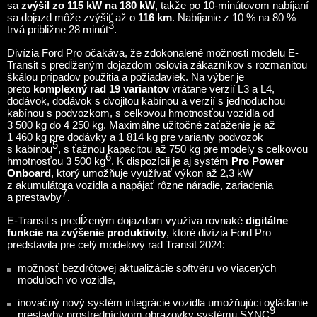
sa
zvýšil zo 115 kW na 180 kW
, takže po 10-minútovom nabíjaní
sa dojazd môže zvýšiť až o
116
km
. Nabíjanie z 10 % na 80 %
3
trvá približne 28 minút
.
Divízia Ford Pro očakáva, že zdokonalené možnosti modelu E-
Transit s predĺženým dojazdom oslovia zákazníkov s rozmanitou
škálou prípadov použitia a požiadaviek. Na výber je
preto
komplexný rad 19 variantov
vrátane verzií L3 a L4,
dodávok, dodávok s dvojitou kabínou a verzií s jednoduchou
kabínou s podvozkom, s celkovou hmotnosťou vozidla od
3 500 kg do 4 250 kg. Maximálne užitočné zaťaženie je až
1 460 kg pre dodávky a 1 814 kg pre varianty podvozok
5
s kabínou
, s ťažnou kapacitou až 750 kg pre modely s celkovou
6
hmotnosťou 3 500 kg
. K dispozícii je aj systém
Pro Power
Onboard
, ktorý umožňuje využívať výkon až 2,3 kW
z akumulátora vozidla a napájať rôzne náradie, zariadenia
7
a prestavby
.
E-Transit s predĺženým dojazdom využíva rovnaké
digitálne
funkcie na zvýšenie produktivity
, ktoré divízia Ford Pro
predstavila pre celý modelový rad Transit 2024:
možnosť bezdrôtovej aktualizácie softvéru vo viacerých
moduloch vo vozidle,
inovačný nový systém integrácie vozidla umožňujúci ovládanie
9
prestavby prostredníctvom obrazovky systému SYNC
,