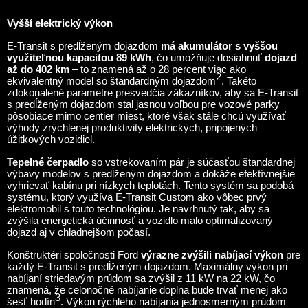
s vyššou hmotnosťou vyžadujúce dodatočný výkon.
Vyšší elektrický výkon
E-Transit s predĺženým dojazdom
má akumulátor s vyššou
využiteľnou kapacitou 89 kWh
, čo umožňuje dosiahnuť
dojazd
až do 402 km
– to znamená až o 28 percent viac ako
2
ekvivalentný model so štandardným dojazdom
.
Takéto
zdokonalené parametre presvedčia zákazníkov, aby sa E-Transit
s predĺženým dojazdom stal jasnou voľbou pre vozové parky
pôsobiace mimo centier miest, ktoré však stále chcú využívať
výhody zrýchlenej produktivity elektrických, pripojených
úžitkových vozidiel.
Tepelné čerpadlo
so vstrekovaním pár je súčasťou štandardnej
výbavy modelov s predĺženým dojazdom a dokáže efektívnejšie
vyhrievať kabínu pri nízkych teplotách. Tento systém sa podobá
systému, ktorý využíva
E-Transit Custom
ako vôbec prvý
elektromobil s touto technológiou. Je navrhnutý tak, aby sa
zvýšila energetická účinnosť a vozidlo malo optimalizovaný
dojazd aj v chladnejšom počasí.
Konštruktéri spoločnosti Ford
výrazne zvýšili nabíjací výkon
pre
každý E-Transit s predĺženým dojazdom. Maximálny výkon pri
nabíjaní striedavým prúdom sa zvýšil z 11 kW na 22 kW, čo
znamená, že celonočné nabíjanie doplna bude trvať menej ako
3
šesť hodín
.
Výkon rýchleho nabíjania jednosmerným prúdom