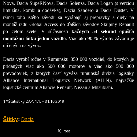
Nova, Dacia SupeRNova, Dacia Solenza, Dacia Logan (s verziou
limuzína, kombi a dodávka), Dacia Sandero a Dacia Duster. V
rámci toho istého závodu sa vyrábajú aj prepravky a diely na
montáž radu Global Access do ďalších závodov Skupiny Renault
po celom svete. V súčasnosti
každých 54 sekúnd opúšťa
montážnu linku jedno vozidlo
. Viac ako 90 % výroby závodu je
určených na vývoz.
Dacia vyrobí ročne v Rumunsku 350 000 vozidiel, do ktorých je
pridaných viac ako 500 000 motorov a viac ako 500 000
prevodoviek, z ktorých časť vyváža rumunská divízia logistiky
Alliance International Logistics Network (AILN), najväčšie
logistické centrum Aliancie Renault, Nissan a Mitsubishi.
1
*Štatistiky ZAP, 1.1. – 31.10.2019
Dacia
Štítky
: