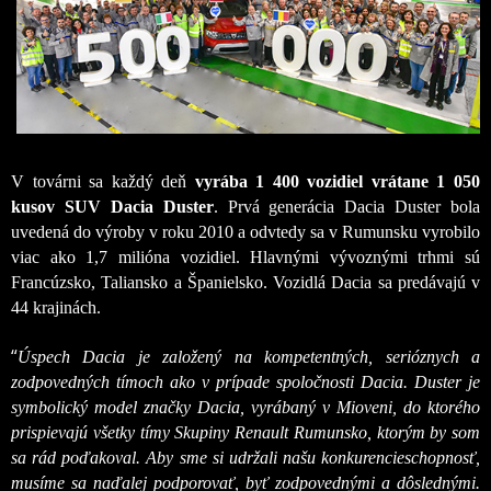
V továrni sa každý deň
vyrába 1 400 vozidiel vrátane 1 050
kusov SUV Dacia Duster
. Prvá generácia Dacia Duster bola
uvedená do výroby v roku 2010 a odvtedy sa v Rumunsku vyrobilo
viac ako 1,7 milióna vozidiel. Hlavnými vývoznými trhmi sú
Francúzsko, Taliansko a Španielsko. Vozidlá Dacia sa predávajú v
44 krajinách.
“
Úspech Dacia je založený na kompetentných, serióznych a
zodpovedných tímoch ako v prípade spoločnosti Dacia. Duster je
symbolický model značky Dacia, vyrábaný v Mioveni, do ktorého
prispievajú všetky tímy Skupiny Renault Rumunsko, ktorým by som
sa rád poďakoval. Aby sme si udržali našu konkurencieschopnosť,
musíme sa naďalej podporovať, byť zodpovednými a dôslednými.