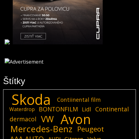
Štítky
Skoda
Contiinental film
BONTONFILM
Continental
Lidl
Waterdrop
Avon
VW
dermacol
Mercedes-Benz
Peugeot
AAA AUTO
AUDI
Citroen
Volvo