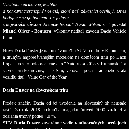
Vyrábame atraktívne, kvalitné
a konkurencieschopné vozidlá, ktoré naši zákazníci oceňujú. Dnes
budujeme svoju budúcnosť v jednom
z najväčších závodov Aliancie Renault Nissan Mitsubishi”
povedal
Miguel Oliver - Boquera
, výkonný riaditeľ závodu Dacia Vehicle
Plant.
Nový Dacia Duster je najpredávanejším SUV na trhu v Rumunsku,
a druhým najpredávanejším modelom na domácom trhu po Dacii
Logan. Vozilo bolo ocenené ako "Auto roka 2018 v Rumunsku" a
slávne britské noviny, The Sun, venovali počas tradičného Gala
vozidlu titul "Value Car of the Year".
Dacia Duster na slovenskom trhu
Predaje značky Dacia od jej uvedenia na slovenský trh neustále
rastú. Za rok 2018 prekročila magickú úroveň 5000 vozidiel a
dosiahla trhový podiel 4,8 %.
SUV Dacia Duster
suverénne vedie v tohtoročných predajoch