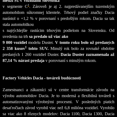
medzi SUV vozidlami Slovenska
1
v segmente C
. Zároveň je aj 2. najpredávanejším tuzemským
automobilom súkromnej klientele. Trhový podiel značky Dacia
narástol o +1,2 % v porovnaní s predošlým rokom. Dacia sa tak
stala automobilkou
s najrýchlejšie rastúcim trhovým podielom na Slovensku. Od
uvedenia na trh
sa predalo už viac ako
9 000 vozidiel
modelu Duster.
V tomto roku bolo už predaných
1
2 358 kusov
tohto SUV.
Minulý rok bolo za rovnaké obdobie
predaných 1 260 vozidiel Duster.
Dacia Duster zaznamenala až
87,14 % nárast predaja
v porovnaní s minulým rokom.
Factory Vehicles Dacia - továreň budúcnosti
Zamestnanci a zákazníci sú v centre transformácie závodu na
výrobu automobilov Dacia. Je to moderná a flexibilná továreň s
automatizovanými výrobnými procesmi. V posledných piatich
desaťročiach závod vyrobil viac než 6,8 milióna vozidiel. Vyrobilo
sa viac ako 8 rôznych modelov: Dacia 1100, Dacia 1300, Dacia