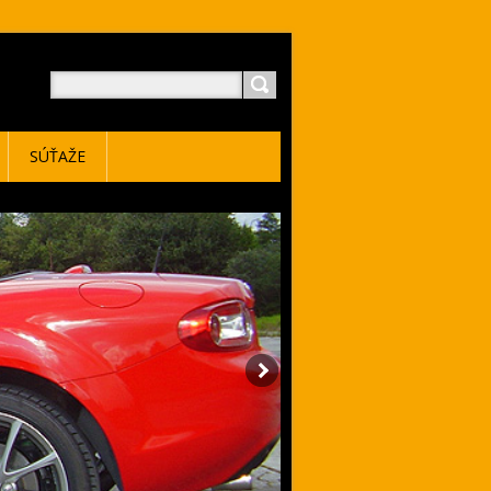
SÚŤAŽE