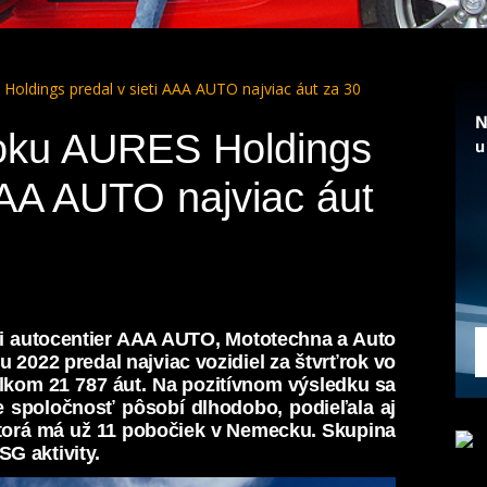
Holdings predal v sieti AAA AUTO najviac áut za 30
roku AURES Holdings
 AAA AUTO najviac áut
ti autocentier AAA AUTO, Mototechna a Auto
u 2022 predal najviac vozidiel za štvrťrok vo
 celkom 21 787 áut. Na pozitívnom výsledku sa
e spoločnosť pôsobí dlhodobo, podieľala aj
torá má už 11 pobočiek v Nemecku. Skupina
SG aktivity.