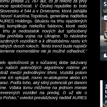
tomu predali 21 787 áut, čo je rekord za prvý
encie spoločnosti. V Českej republike to bolo
Slovensku 4 544 a v Driverame, ktorá zahájila
hovorí Karolína Topolová, generálna riaditeľka
AURES Holdings. Situáciu na trhu ojazdených
lej komplikuje niekoľko faktorov, ktoré vedú
 trhu je nedostatok nových áut spôsobený
te prehĺbila vojna na Ukrajine. To následne
azdených vozidlách a k dlhodobému rastu ich
edných dvoch rokoch. Tento trend bude najskôr
miernenie momentálne nie je možné odhadnúť,“
ieb spoločnosti je v súčasnej dobe takzvaný
u našich pokročilých algoritmov robíme pri
ráž medzi jednotlivými trhmi. Vozidlá potom
me ich vykúpili, rovno re-alokujeme alebo ich
raz. Podľa toho, aký silný potenciál pri danom
vidíme. Vďaka tomu môžeme na jednom mieste
verených vozidiel na predaj, či už ide o
o Poľsko,“
uviedol prevádzkový riaditeľ AURES