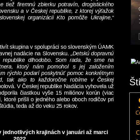
me tiež firemnú zbierku potravín, drogistického
ovensku a v Českej republike, z ktorej výťažok
ovenskej organizácii Kto pomôže Ukrajine,“
tivít skupina v spolupráci so slovenským ÚAMK
pravnej nadácie na Slovensku.
„Detskú dopravnú
 republike dlhodobo. Som rada, že sme na
nera, ktorý nám pomohol s jej založením
ám rýchlo podarí poskytnúť pomoc konkrétnym
d, tak ako to každoročne robíme v Českej
Št
polová. V Českej republike Nadácia vyhovela už
dporila čiastkou vyše 15 miliónov korún (viac
 ktoré prišli o jedného alebo oboch rodičov pri
túdia, teda až do veku 25 rokov.
C
B
C
 jednotlivých krajinách v januári až marci
2022