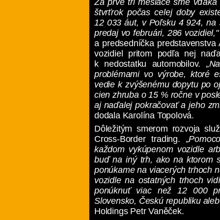
Za prvé tri mesiace sme vďaka 
štvrťrok počas celej doby exist
12 033 áut, v Poľsku 4 924, na 
predaj vo februári, 286 vozidiel,"
a predsedníčka predstavenstva 
vozidiel pritom podľa nej naďa
k nedostatku automobilov.
„Na
problémami vo výrobe, ktoré eš
vedie k zvýšenému dopytu po oj
cien zhruba o 15 % ročne v posl
aj naďalej pokračovať a jeho z
dodala Karolína Topolová.
Dôležitým smerom rozvoja služ
Cross-Border trading.
„Pomoco
každom vykúpenom vozidle arbit
buď na iný trh, ako na ktorom s
ponúkame na viacerých trhoch na
vozidle na ostatných trhoch 
ponúknuť viac než 12 000 pre
Slovensko, Českú republiku aleb
Holdings Petr Vaněček.