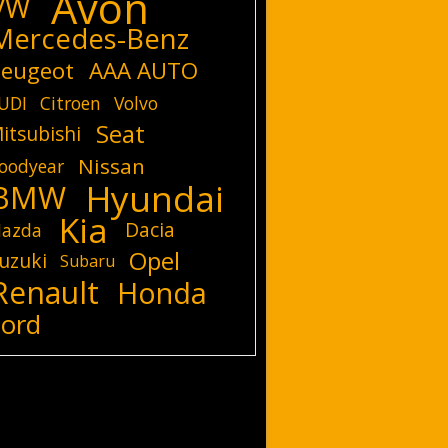
Avon
VW
Mercedes-Benz
eugeot
AAA AUTO
UDI
Citroen
Volvo
Seat
itsubishi
Nissan
oodyear
Hyundai
BMW
Kia
Dacia
azda
Opel
uzuki
Subaru
Renault
Honda
Ford