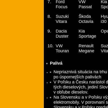
7.
Ford
VW
Kia
Focus
Passat
Spo
8.
Suzuki
Škoda
Hyu
Vitara
Octavia
i30
9.
Dacia
Kia
Ope
Duster
Sportage
10.
VW
Renault
Suz
Touran
Megane
Vit
Palivá
Nepriaznivá situácia na trhu
po úspornejších palivách
V Poľsku a Česku narástol 
tých dieselových, jediní Slo
v obľube dieselov.
Na Slovensku a v Poľsku vý
elektromobily. V porovnaní 
Slovensku a v Poľsku predalo