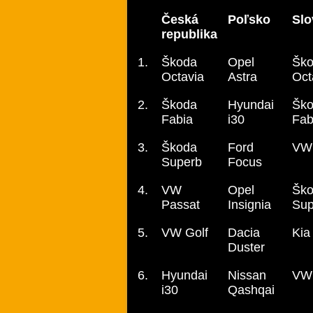
Česká
Poľsko
Slo
republika
1.
Škoda
Opel
Šk
Octavia
Astra
Oct
2.
Škoda
Hyundai
Šk
Fabia
i30
Fab
3.
Škoda
Ford
VW 
Superb
Focus
4.
VW
Opel
Šk
Passat
Insignia
Sup
5.
VW Golf
Dacia
Kia
Duster
6.
Hyundai
Nissan
VW 
i30
Qashqai