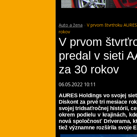
Auto a žena
V prvom štvrťroku AURES 
rokov
V prvom štvrť
predal v sieti
za 30 rokov
06.05.2022 10:11
AURES Holdings vo svojej sie
Diskont za prvé tri mesiace rok
svojej tridsaťročnej histórii,
okrem podielu v krajinách, kd
nová spoločnosť Driverama, k
tiež významne rozšírila svoje E