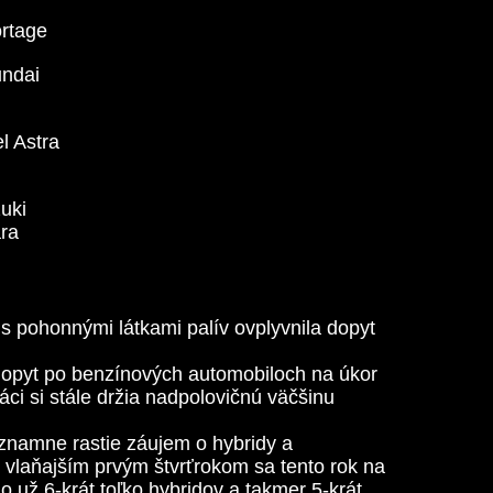
rtage
ndai
l Astra
uki
ara
 s pohonnými látkami palív ovplyvnila dopyt
dopyt po benzínových automobiloch na úkor
váci si stále držia nadpolovičnú väčšinu
znamne rastie záujem o hybridy a
s vlaňajším prvým štvrťrokom sa tento rok na
 už 6-krát toľko hybridov a takmer 5-krát