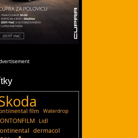
ítky
Skoda
ontiinental film
Waterdrop
ONTONFILM
Lidl
ontinental
dermacol