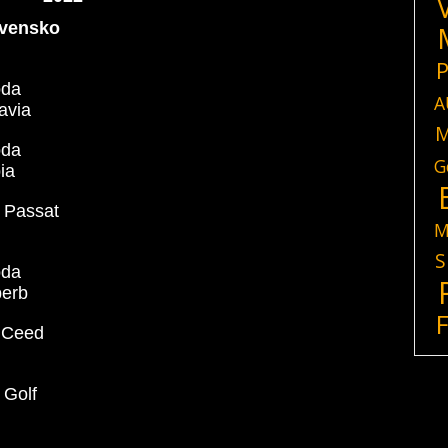
vensko
P
oda
A
avia
M
oda
G
ia
Passat
M
S
oda
erb
 Ceed
Golf