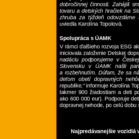
dobročinnej činnosti. Zahájili s
tovaru a detských hračiek na Sl
zhruba za týždeň odovzdáme sl
uviedla Karolína Topolová.
Spolupráca s ÚAMK
V rámci ďalšieho rozvoja ESG ak
iniciovala založenie Detskej do
nadáciu podporujeme v Českej
Slovensku v ÚAMK našli part
a rozbehnutím. Dúfam, že sa n
deťom obetí dopravných nehô
republike,“
informuje Karolína To
takmer 900 žiadostiam a deti po
ako 600 000 eur). Podporuje deti,
dopravnej nehode, po celú dobu š
Najpredávanejšie vozidlá v