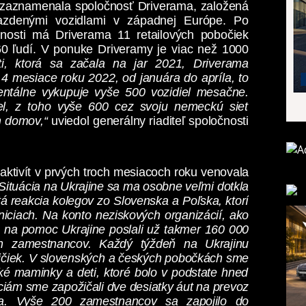
y zaznamenala spoločnosť Driverama, založená
azdenými vozidlami v západnej Európe. Po
nosti má Driverama 11 retailových pobočiek
0 ľudí. V ponuke Driveramy je viac než 1000
ti, ktorá sa začala na jar 2021, Driverama
 4 mesiace roku 2022, od januára do apríla, to
ntálne vykupuje vyše 500 vozidiel mesačne.
el, z toho vyše 600 cez svoju nemeckú sieť
m domov
,“
uviedol generálny riaditeľ spoločnosti
aktivít v prvých troch mesiacoch roku venovala
Situácia na Ukrajine sa ma osobne veľmi dotkla
á reakcia kolegov zo Slovenska a Poľska, ktorí
iciach. Na konto neziskových organizácií, ako
me na pomoc Ukrajine poslali už takmer 160 000
 zamestnancov. Každý týždeň na Ukrajinu
ničiek. V slovenských a českých pobočkách sme
nské maminky a deti, ktoré bolo v podstate hneď
iám sme zapožičali dve desiatky áut na prevoz
ia. Vyše 200 zamestnancov sa zapojilo do