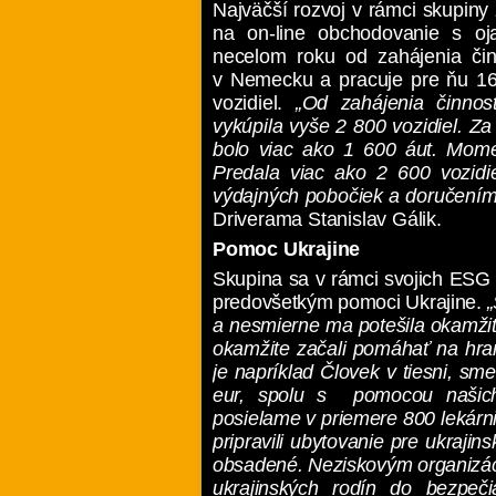
Najväčší rozvoj v rámci skupin
na on-line obchodovanie s oj
necelom roku od zahájenia čin
v Nemecku a pracuje pre ňu 16
vozidiel.
„Od zahájenia činnos
vykúpila vyše 2 800 vozidiel. Za
bolo viac ako 1 600 áut. Mome
Predala viac ako 2 600 vozidi
výdajných
pobočiek a doručení
Driverama Stanislav Gálik.
Pomoc Ukrajine
Skupina sa v rámci svojich ESG 
predovšetkým pomoci Ukrajine.
„
a nesmierne ma potešila okamžit
okamžite začali pomáhať na hran
je napríklad Človek v tiesni, s
eur, spolu s pomocou našich
posielame v priemere 800 lekár
pripravili ubytovanie pre ukraji
obsadené. Neziskovým organizác
ukrajinských rodín do bezpeč