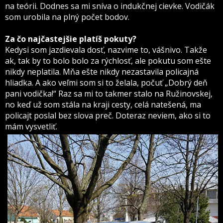
na teórii. Dodnes sa mi sníva o indukčnej cievke. Vodičák
som urobila na plný počet bodov.
Za čo najčastejšie platíš pokuty?
Kedysi som jazdievala dosť, nazvime to, vášnivo. Takže
ak, tak by to bolo bolo za rýchlosť, ale pokutu som ešte
nikdy neplatila. Mňa ešte nikdy nezastavila policajná
hliadka. A ako veľmi som si to želala, počuť „Dobrý deň
pani vodička!“ Raz sa mi to takmer stalo na Ružinovskej,
no keď už som stála na kraji cesty, celá natešená, ma
policajt poslal bez slova preč. Doteraz neviem, ako si to
mám vysvetliť
.