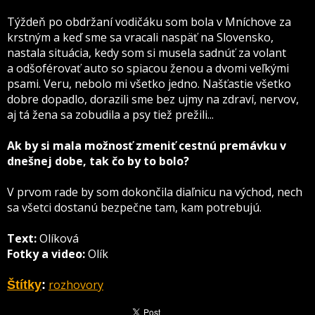
Týždeň po obdržaní vodičáku som bola v Mníchove za
krstným a keď sme sa vracali naspäť na Slovensko,
nastala situácia, kedy som si musela sadnúť za volant
a odšoférovať auto so spiacou ženou a dvomi veľkými
psami. Veru, nebolo mi všetko jedno. Našťastie všetko
dobre dopadlo, dorazili sme bez ujmy na zdraví, nervov,
aj tá žena sa zobudila a psy tiež prežili...
Ak by si mala možnosť zmeniť cestnú premávku v
dnešnej dobe, tak čo by to bolo?
V prvom rade by som dokončila diaľnicu na východ, nech
sa všetci dostanú bezpečne tam, kam potrebujú.
Text:
Olíková
Fotky a video:
Olík
rozhovory
Štítky
: