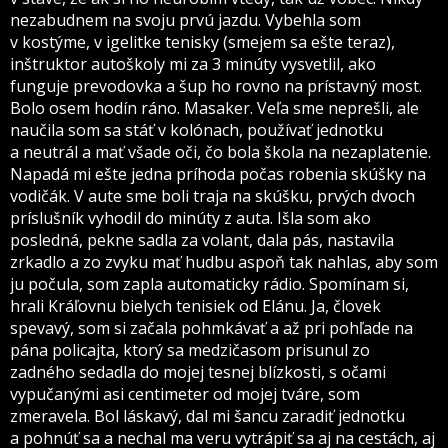
nezabudnem na svoju prvú jazdu. Vybehla som
v kostýme, v igelitke tenisky (smejem sa ešte teraz),
inštruktor autoškoly mi za 3 minúty vysvetlil, ako
funguje prevodovka a šup ho rovno na prístavný most.
Bolo osem hodín ráno. Masaker. Veľa sme neprešli, ale
naučila som sa stáť v kolónach, používať jednotku
a neutrál a mať všade oči, čo bola škola na nezaplatenie.
Napadá mi ešte jedna príhoda počas robenia skúšky na
vodičák. V aute sme boli traja na skúšku, prvých dvoch
príslušník vyhodil do minúty z auta. Išla som ako
posledná, pekne sadla za volant, dala pás, nastavila
zrkadlo a zo zvyku mať hudbu aspoň tak nahlas, aby som
ju počula, som zapla automaticky rádio. Spomínam si,
hrali Kráľovnu bielych tenisiek od Elánu. Ja, človek
spevavý, som si začala pohmkávať a až pri pohľade na
pána policajta, ktorý sa medzičasom prisunul zo
zadného sedadla do mojej tesnej blízkosti, s očami
vypučanými asi centimeter od mojej tváre, som
zmeravela. Bol láskavý, dal mi šancu zaradiť jednotku
a pohnúť sa a nechal ma veru vytrápiť sa aj na cestách, aj