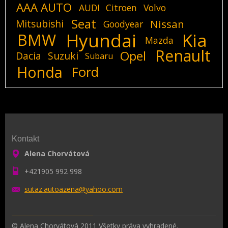
AAA AUTO
AUDI
Citroen
Volvo
Seat
Mitsubishi
Nissan
Goodyear
Hyundai
Kia
BMW
Mazda
Renault
Opel
Dacia
Suzuki
Subaru
Honda
Ford
Kontakt
Alena Chorvátová
+421905 992 998
sutaz.au
toazena@
yahoo.co
m
© Alena Chorvátová 2011 Všetky práva vyhradené.