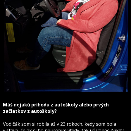
Máš nejakú príhodu z autoškoly alebo prvých
začiatkov z autoškoly?
Vodičák som si robila až v 23 rokoch, kedy som bola
v stave, že ak si ho neurobím vtedy, tak už vôbec. Nikdy