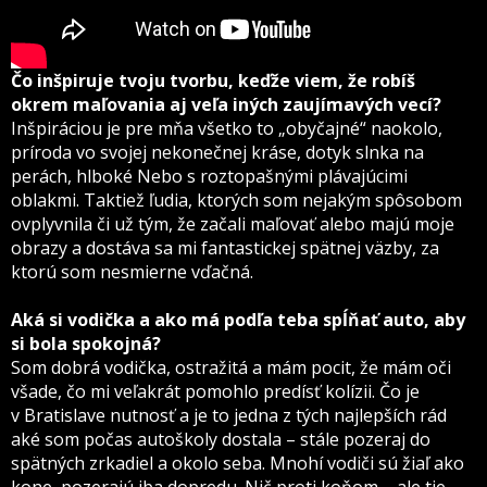
Čo inšpiruje tvoju tvorbu, keďže viem, že robíš
okrem maľovania aj veľa iných zaujímavých vecí?
Inšpiráciou je pre mňa všetko to „obyčajné“ naokolo,
príroda vo svojej nekonečnej kráse, dotyk slnka na
perách, hlboké Nebo s roztopašnými plávajúcimi
oblakmi. Taktiež ľudia, ktorých som nejakým spôsobom
ovplyvnila či už tým, že začali maľovať alebo majú moje
obrazy a dostáva sa mi fantastickej spätnej väzby, za
ktorú som nesmierne vďačná.
Aká si vodička a ako má podľa teba spĺňať auto, aby
si bola spokojná?
Som dobrá vodička, ostražitá a mám pocit, že mám oči
všade, čo mi veľakrát pomohlo predísť kolízii. Čo je
v Bratislave nutnosť a je to jedna z tých najlepších rád
aké som počas autoškoly dostala – stále pozeraj do
spätných zrkadiel a okolo seba. Mnohí vodiči sú žiaľ ako