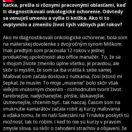
Katka, prešla si rôznymi pracovnými oblasťami, keď
ti diagnostikovali onkologické ochorenie. Odvtedy
sa venuješ umeniu a vyšla ti knižka. Ako ti to
ovplyvnilo a zmenilo život tých vážnych päť rokov?
Ako mi diagnostikovali onkologické ochorenie, bola som
na materskej dovolenke s dvojročným synom Miškom.
Inak predtým som pracovala 12 rokov v jednej
produkčnej spoločnosti ako office manažér. To, že sa
v mojom živote zmenilo úplne všetko, je pravdou, ale
skôr si myslím, že som sa iba vrátila k sebe samej.
Maľovať som začala doslova z nutkania, čosi (ktosi) mi
šepkal, že musím. To moje „musenie“ bolo skôr však
veľkým vnútorným chcením - rozhodnutím tvoriť život
farebnejšie, nadýchanejšie, plnšie, láskavejšie,
úsmevnejšie, chcením byť... tak naozaj. Časom som na
vnuknutie kamarátov začala robiť aj kurzy maľovania
a vďaka tomu, že mi naši Saleziáni na Trnávke poskytli tú
možnosť, tak to robím. I keď to nie sú kurzy v pravom
zmysle slova, sú skôr o zahodení strachov a objavení, že