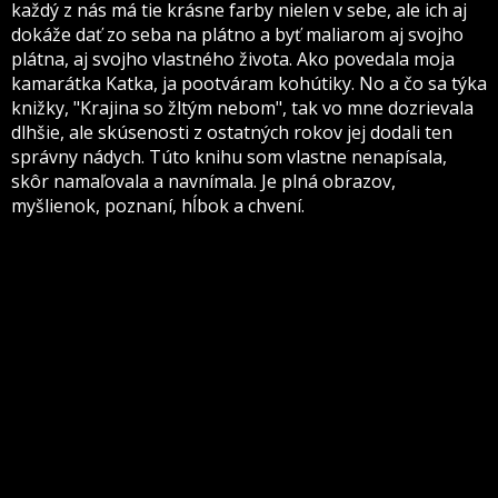
každý z nás má tie krásne farby nielen v sebe, ale ich aj
dokáže dať zo seba na plátno a byť maliarom aj svojho
plátna, aj svojho vlastného života. Ako povedala moja
kamarátka Katka, ja pootváram kohútiky. No a čo sa týka
knižky, "Krajina so žltým nebom", tak vo mne dozrievala
dlhšie, ale skúsenosti z ostatných rokov jej dodali ten
správny nádych. Túto knihu som vlastne nenapísala,
skôr namaľovala a navnímala. Je plná obrazov,
myšlienok, poznaní, hĺbok a chvení.