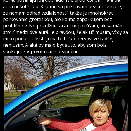
kone, pozerajú iba dopredu. Nič proti koňom..., ale tie
autá nešoférujú. K čomu sa priznávam bez mučenia je,
že nemám odhad vzdialeností, takže je mnohokrát
parkovanie groteskou, ale kolmo zaparkujem bez
problémov. No pozdĺžne sa ani nepokúšam, ak sa mám
strčiť medzi dve autá. Je pravdou, že ak už musím, vždy sa
mi to podarí, ale stojí ma to toľko nervov, že radšej
nemusím. A aké by malo byť auto, aby som bola
spokojná? V prvom rade bezpečné.