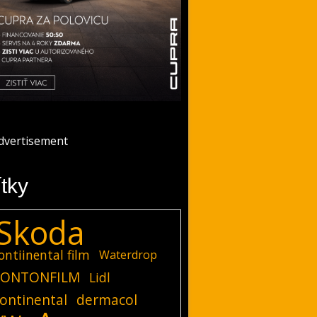
ítky
Skoda
ontiinental film
Waterdrop
ONTONFILM
Lidl
ontinental
dermacol