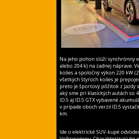
Na jeho pohon slúži synchrónny 
alebo 204 k) na zadnej náprave. 
kolies a spoločný výkon 220 kW (
všetkých štyroch kolies je prepoj
preto je športový pôžitok z jazdy 
aký sme pri klasických autách so 
ID.5 aj ID.5 GTX vybavené akumul
v prípade oboch verzií ID.5 vystač
km.
Ide o elektrické SUV-kupé odvode
Volkswagenu. Charakterizujú ho e