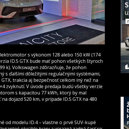
elektromotor s výkonom 128 alebo 150 kW (174
Verzia ID.5 GTX bude mať pohon všetkých štyroch
299 k). Volkswagen zdôrazňuje, že pohon
ený s ďalšími dôležitými regulačnými systémami,
s GTX, trakcia aj bezpečnosť celkom iný než na
4×4 zvyknutí. V úvode predaja budú všetky verzie
átorom s kapacitou 77 kWh, ktorý by mal
iť na dojazd 520 km, v prípade ID.5 GTX na 480
né od modelu ID.4 – vlastne o prvé SUV-kupé
legantné okrúhle tvary a výrazná zadná časť so