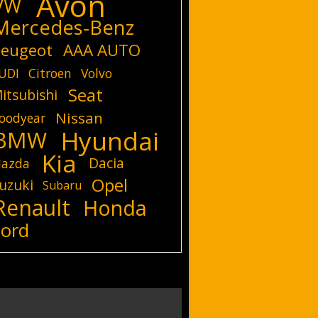
Avon
VW
Mercedes-Benz
eugeot
AAA AUTO
UDI
Citroen
Volvo
Seat
itsubishi
Nissan
oodyear
Hyundai
BMW
Kia
Dacia
azda
Opel
uzuki
Subaru
Renault
Honda
Ford