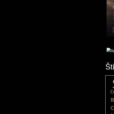
Št
C
B
C