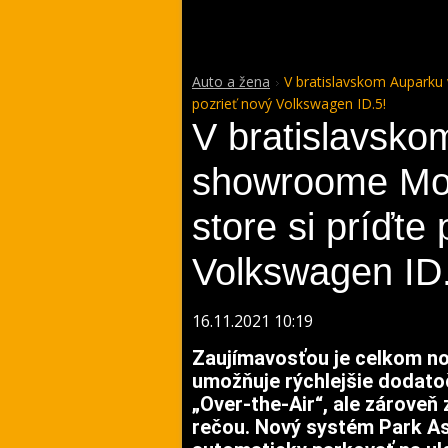
Auto a žena
V bratislavskom Auparku 
pozrieť nový Volkswagen ID.5!
V bratislavsko
showroome Moo
store si príďte
Volkswagen ID
16.11.2021 10:19
Zaujímavosťou je celkom nov
umožňuje rýchlejšie dodato
„Over-the-Air“, ale zároveň
rečou. Nový systém Park As