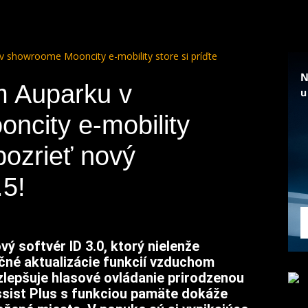
v showroome Mooncity e-mobility store si príďte
m Auparku v
ncity e-mobility
 pozrieť nový
.5!
ý softvér ID 3.0, ktorý nielenže
čné aktualizácie funkcií vzduchom
 zlepšuje hlasové ovládanie prirodzenou
sist Plus s funkciou pamäte dokáže