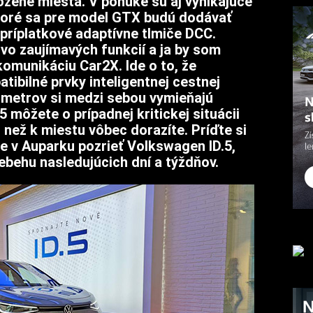
ožené miesta. V ponuke sú aj vynikajúce
 ktoré sa pre model GTX budú dodávať
j príplatkové adaptívne tlmiče DCC.
o zaujímavých funkcií a ja by som
komunikáciu Car2X. Ide o to, že
tibilné prvky inteligentnej cestnej
0 metrov si medzi sebou vymieňajú
5 môžete o prípadnej kritickej situácii
 než k miestu vôbec dorazíte. Príďte si
e v Auparku pozrieť Volkswagen ID.5,
ebehu nasledujúcich dní a týždňov.