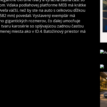
om. Vďaka podlahovej platforme MEB má krátke
Oveľa väčší, než by ste na auto s celkovou dĺžkou
4 582 mm) povedali. Vystavený exemplár má
o gigantických rozmerov, čo ďalej umocňuje
k tvaru karosérie so splývajúcou zadnou časťou
menej miesta ako v ID.4. Batožinový priestor má