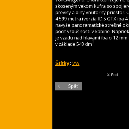
skoseným vekom kufra so spojler
previsy a dlhý vnútorný priestor. 
4 599 metra (verzia ID.5 GTX iba 
navyše panoramatické strešné okn
pocit vzdušnosti v kabíne. Naprie
je vzadu nad hlavami iba o 12 mm 
3
v základe 549 dm
.
VW
Štítky
:
Späť