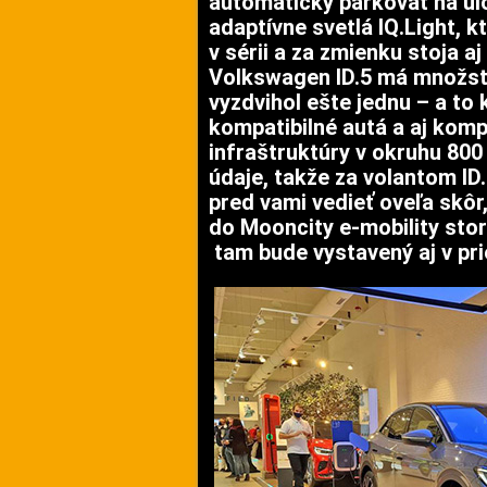
automaticky parkovať na ul
adaptívne svetlá IQ.Light,
v sérii a za zmienku stoja a
Volkswagen ID.5 má množstv
vyzdvihol ešte jednu – a to 
kompatibilné autá a aj kompa
infraštruktúry v okruhu 80
údaje, takže za volantom ID.
pred vami vedieť oveľa skôr,
do Mooncity e-mobility stor
tam bude vystavený aj v pri