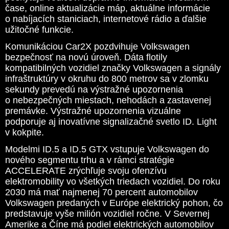
čase, online aktualizácie máp, aktuálne informácie
o nabíjacích staniciach, internetové rádio a ďalšie
užitočné funkcie.
Komunikáciou Car2X pozdvihuje Volkswagen
bezpečnosť na novú úroveň. Dáta flotily
kompatibilných vozidiel značky Volkswagen a signály
infraštruktúry v okruhu do 800 metrov sa v zlomku
sekundy prevedú na výstražné upozornenia
o nebezpečných miestach, nehodách a zastavenej
premávke. Výstražné upozornenia vizuálne
podporuje aj inovatívne signalizačné svetlo ID. Light
v kokpite.
Modelmi ID.5 a ID.5 GTX vstupuje Volkswagen do
nového segmentu trhu a v rámci stratégie
ACCELERATE zrýchľuje svoju ofenzívu
elektromobility vo všetkých triedach vozidiel. Do roku
2030 má mať najmenej 70 percent automobilov
Volkswagen predaných v Európe elektrický pohon, čo
predstavuje vyše milión vozidiel ročne. V Severnej
Amerike a Číne má podiel elektrických automobilov