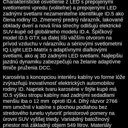
Charakteristické osvetlenie z LED s prepojenými
svetlometmi vpredu (voliteľne) a prepojenými LED
zadnými svetlami nezameniteľne identifikuje ID.5 ako
člena rodiny ID. Zmenený predný nárazník, lakované
obklady dverí a nová línia strechy odlišujú elektrické
SUV-kupé od globálneho modelu ID.4. Špičkový
model ID.5 GTX sa ďalej líši väčším otvorom na
prívod vzduchu v nárazníku a sériovými svetlometmi
IQ.Light LED-Matrix s adaptívnymi diaľkovými
svetlami, ako aj 3D zadnými LED svetlami. Najlepšiu
jazdnú dynamiku zabezpečujú na želanie adaptívne
tlmiče pruženia DCC.
Karoséria s koncepciou interiéru kabíny vo forme lóže
zvýrazňujú inovatívnosť elektrických automobilov
rodiny ID. Napriek tvaru karosérie v štýle kupé má
ID.5 výšku stropu kabíny nad zadnými sedadlami
menšiu iba o 12 mm oproti ID.4. Dlhý rázvor 2766
mm umožnil v kabíne s plochou podlahou bez
stredového tunelu vytvoriť priestorové pomery na
úrovni SUV vyššej triedy. Variabilný batožinový
priestor má základný objem 549 litrov. Materiály