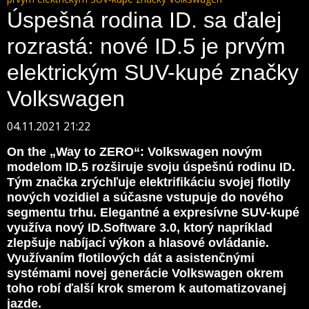
Úspešná rodina ID. sa ďalej
rozrastá: nové ID.5 je prvým
elektrickým SUV-kupé značky
Volkswagen
04.11.2021 21:22
On the „Way to ZERO“: Volkswagen novým
modelom ID.5 rozširuje svoju úspešnú rodinu ID.
Tým značka zrýchľuje elektrifikáciu svojej flotily
nových vozidiel a súčasne vstupuje do nového
segmentu trhu. Elegantné a expresívne SUV-kupé
využíva nový ID.Software 3.0, ktorý napríklad
zlepšuje nabíjací výkon a hlasové ovládanie.
Využívaním flotilových dát a asistenčnými
systémami novej generácie Volkswagen okrem
toho robí ďalší krok smerom k automatizovanej
jazde.