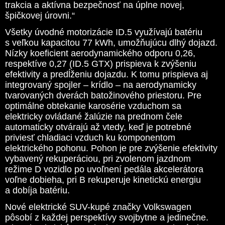
trakcia a aktívna bezpečnosť na úplne novej,
špičkovej úrovni.“
Všetky úvodné motorizácie ID.5 využívajú batériu
s veľkou kapacitou 77 kWh, umožňujúcu dlhý dojazd.
Nízky koeficient aerodynamického odporu 0,26,
respektíve 0,27 (ID.5 GTX) prispieva k zvýšeniu
efektivity a predĺženiu dojazdu. K tomu prispieva aj
integrovaný spojler – krídlo – na aerodynamicky
tvarovaných dverách batožinového priestoru. Pre
optimálne obtekanie karosérie vzduchom sa
elektricky ovládané žalúzie na prednom čele
automaticky otvárajú až vtedy, keď je potrebné
priviesť chladiaci vzduch ku komponentom
elektrického pohonu. Pohon je pre zvýšenie efektivity
vybavený rekuperáciou, pri zvolenom jazdnom
režime D vozidlo po uvoľnení pedála akcelerátora
voľne dobieha, pri B rekuperuje kinetickú energiu
a dobíja batériu.
Nové elektrické SUV-kupé značky Volkswagen
pôsobí z každej perspektívy svojbytne a jedinečne.