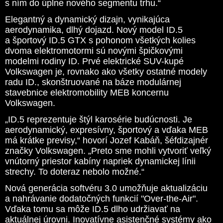
s ním do úplne nového segmentu trhu.“
Elegantný a dynamický dizajn, vynikajúca
aerodynamika, dlhý dojazd. Nový model ID.5
a športový ID.5 GTX s pohonom všetkých kolies
dvoma elektromotormi sú novými špičkovými
modelmi rodiny ID. Prvé elektrické SUV-kupé
Volkswagen je, rovnako ako všetky ostatné modely
radu ID., skonštruované na báze modulárnej
stavebnice elektromobility MEB koncernu
Volkswagen.
„ID.5 reprezentuje štýl karosérie budúcnosti. Je
aerodynamický, expresívny, športový a vďaka MEB
má krátke previsy,“ hovorí Jozef Kabáň, šéfdizajnér
značky Volkswagen. „Preto sme mohli vytvoriť veľký
vnútorný priestor kabíny napriek dynamickej línii
strechy. To doteraz nebolo možné.“
Nová generácia softvéru 3.0 umožňuje aktualizáciu
a nahrávanie dodatočných funkcií "Over-the-Air".
Vďaka tomu sa môže ID.5 dlho udržiavať na
aktuálnej úrovni. Inovatívne asistenčné systémy ako