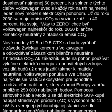
dosahovať najmenej 50 percent. Na splnenie týchto
cieľov Volkswagen uvedie každý rok na trh najmenej
jeden nový model s elektrickým pohonom. Už do roku
2030 sa majú emisie CO
na vozidlo znížiť o 40
2
percent. Na svojej "Way to ZERO" chce byť
Volkswagen najneskôr do roku 2050 bilančne
klimaticky neutrálny z hľadiska emisií CO
.
2
Nové modely ID.5 a ID.5 GTX sa budú vyrábať
v závode Zwickau koncernu Volkswagen
a odovzdávať zákazníkom bilančne neutrálne
z hľadiska CO
. Ak zákazník bude na pohon používať
2
výlučne elektrickú energiu z obnoviteľných zdrojov,
vozidlá budú už dnes jazdiť takmer klimaticky
neutrálne. Volkswagen ponúka s We Charge
najrýchlejšie rastúci ekosystém pre pohodlné
a udržateľné nabíjanie, ktorý v rámci Európy zahŕňa
približne 250 000 nabíjacích bodov. Pomocou
sériového kábla Mode 3 sa dá elektrické SUV-kupé
nabíjať striedavým prúdom (AC) s výkonom do 11
kW. Na verejnej rýchlonabíjacej stanici vozidlo
štandardne umožňuje nabíjanie jednosmerným