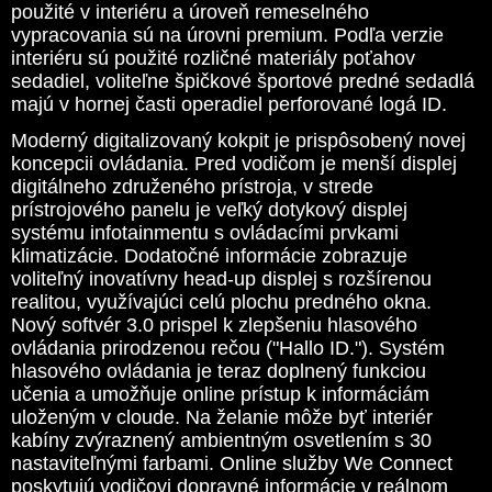
použité v interiéru a úroveň remeselného
vypracovania sú na úrovni premium. Podľa verzie
interiéru sú použité rozličné materiály poťahov
sedadiel, voliteľne špičkové športové predné sedadlá
majú v hornej časti operadiel perforované logá ID.
Moderný digitalizovaný kokpit je prispôsobený novej
koncepcii ovládania. Pred vodičom je menší displej
digitálneho združeného prístroja, v strede
prístrojového panelu je veľký dotykový displej
systému infotainmentu s ovládacími prvkami
klimatizácie. Dodatočné informácie zobrazuje
voliteľný inovatívny head-up displej s rozšírenou
realitou, využívajúci celú plochu predného okna.
Nový softvér 3.0 prispel k zlepšeniu hlasového
ovládania prirodzenou rečou ("Hallo ID."). Systém
hlasového ovládania je teraz doplnený funkciou
učenia a umožňuje online prístup k informáciám
uloženým v cloude. Na želanie môže byť interiér
kabíny zvýraznený ambientným osvetlením s 30
nastaviteľnými farbami. Online služby We Connect
poskytujú vodičovi dopravné informácie v reálnom