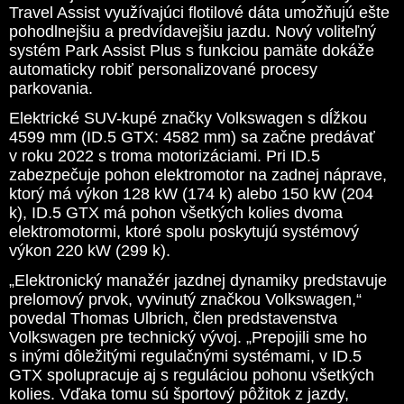
Travel Assist využívajúci flotilové dáta umožňujú ešte
pohodlnejšiu a predvídavejšiu jazdu. Nový voliteľný
systém Park Assist Plus s funkciou pamäte dokáže
automaticky robiť personalizované procesy
parkovania.
Elektrické SUV-kupé značky Volkswagen s dĺžkou
4599 mm (ID.5 GTX: 4582 mm) sa začne predávať
v roku 2022 s troma motorizáciami. Pri ID.5
zabezpečuje pohon elektromotor na zadnej náprave,
ktorý má výkon 128 kW (174 k) alebo 150 kW (204
k), ID.5 GTX má pohon všetkých kolies dvoma
elektromotormi, ktoré spolu poskytujú systémový
výkon 220 kW (299 k).
„Elektronický manažér jazdnej dynamiky predstavuje
prelomový prvok, vyvinutý značkou Volkswagen,“
povedal Thomas Ulbrich, člen predstavenstva
Volkswagen pre technický vývoj. „Prepojili sme ho
s inými dôležitými regulačnými systémami, v ID.5
GTX spolupracuje aj s reguláciou pohonu všetkých
kolies. Vďaka tomu sú športový pôžitok z jazdy,