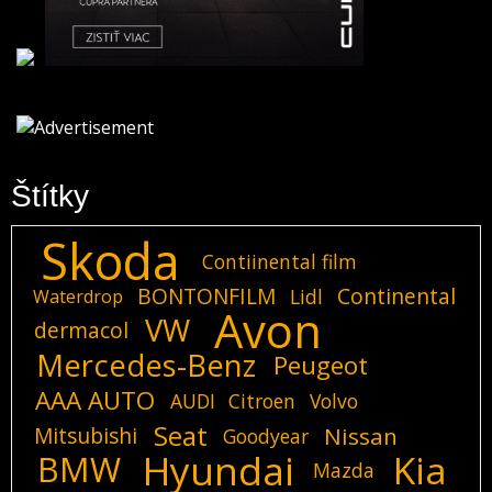
Štítky
Skoda
Contiinental film
BONTONFILM
Continental
Lidl
Waterdrop
Avon
VW
dermacol
Mercedes-Benz
Peugeot
AAA AUTO
AUDI
Citroen
Volvo
Seat
Mitsubishi
Nissan
Goodyear
Hyundai
Kia
BMW
Mazda