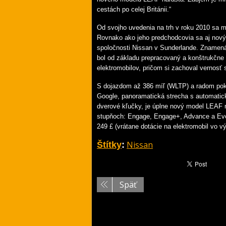
cestách po celej Británii.“
Od svojho uvedenia na trh v roku 2010 sa 
Rovnako ako jeho predchodcovia sa aj nový 
spoločnosti Nissan v Sunderlande. Znamená 
bol od základu prepracovaný a konštrukčne
elektromobilov, pričom si zachoval vernosť
S dojazdom až 386 míľ (WLTP) a radom pokr
Google, panoramatická strecha s automatic
dverové kľučky, je úplne nový model LEAF n
stupňoch: Engage, Engage+, Advance a Evo
249 £ (vrátane dotácie na elektromobil vo v
Nissan
Štítky
:
Späť