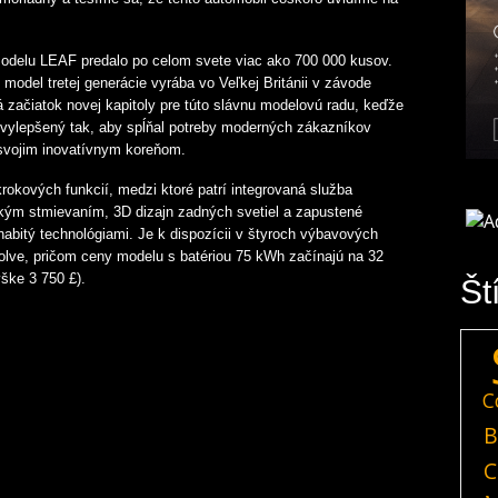
modelu LEAF predalo po celom svete viac ako 700 000 kusov.
model tretej generácie vyrába vo Veľkej Británii v závode
začiatok novej kapitoly pre túto slávnu modelovú radu, keďže
 vylepšený tak, aby spĺňal potreby moderných zákazníkov
 svojim inovatívnym koreňom.
okových funkcií, medzi ktoré patrí integrovaná služba
kým stmievaním, 3D dizajn zadných svetiel a zapustené
abitý technológiami. Je k dispozícii v štyroch výbavových
lve, pričom ceny modelu s batériou 75 kWh začínajú na 32
ýške 3 750 £).
Št
C
B
C