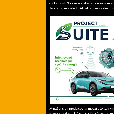
spoločnosti Nissan – a ako prvý elektromobi
dedičstvo modelu LEAF ako prvého elektrom
„V našej sieti predajcov aj medzi zákazník
nového modelu LEAF narastá. Záujem je mim