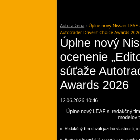
Auto a žena
Úplne nový Nissan LEAF z
Autotrader Drivers’ Choice Awards 202
Úplne nový Nis
ocenenie „Edito
súťaže Autotra
Awards 2026
12.06.2026 10:46
Úplne nový LEAF si redakčný tím
modelov t
Redakčný tím chváli jazdné vlastnosti, int
Prvý elektromobil 3. generácie na svete,