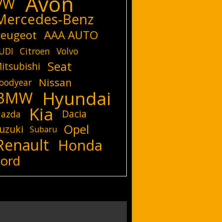
Avon
VW
Mercedes-Benz
eugeot
AAA AUTO
UDI
Citroen
Volvo
Seat
itsubishi
Nissan
oodyear
Hyundai
BMW
Kia
Dacia
azda
Opel
uzuki
Subaru
Renault
Honda
Ford