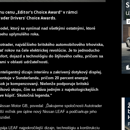
nu cenu „Editor’s Choice Award“ v rámci
ader Drivers’ Choice Awards.
del, ktorý sa vynímal nad všetkými ostatnými, ktoré
ebehu uplynulého roka.
totrader, najväčšieho britského automobilového trhoviska,
ť rokov na čele elektrickej revolúcie. Je to jednoducho
mfort, dojazd a technológiu do štýlového celku, pričom sa
mi v oblasti udržateľnosti.
inteligentný dizajn interiéru a zakrivený dotykový displej.
ontuje v Sunderlande, pričom 20 percent energie
šok je kompenzovaný. Nielenže podporuje britskú
líkovú stopu, čím sa stáva jedným z najekologickejších
tve kúpiť. Skutočná legenda.“
 Nissan Motor GB, povedal: „Ďakujeme spoločnosti Autotrader
ší míľnik pre úplne nový Nissan LEAF a podčiarkuje jeho
zidiel.
ája LEAF najpokročilejší dizajn, technológiu a konštrukciu