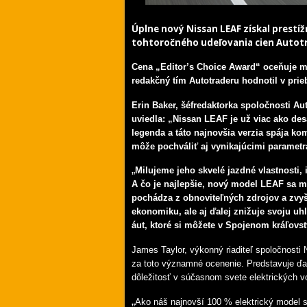
Úplne nový Nissan LEAF získal prestíž
tohtoročného udeľovania cien Autotr
Cena „Editor’s Choice Award“ oceňuje mo
redakčný tím Autotraderu hodnotil v pri
Erin Baker, šéfredaktorka spoločnosti Au
uviedla: „Nissan LEAF je už viac ako desa
legenda a táto najnovšia verzia spája ko
môže pochváliť aj vynikajúcimi parametra
„
Milujeme jeho skvelé jazdné vlastnosti, 
A čo je najlepšie, nový model LEAF sa m
pochádza z obnoviteľných zdrojov a zvy
ekonomiku, ale aj ďalej znižuje svoju uh
áut, ktoré si môžete v Spojenom kráľovs
James Taylor, výkonný riaditeľ spoločnosti
za toto významné ocenenie. Predstavuje ďal
dôležitosť v súčasnom svete elektrických vo
„
Ako náš najnovší 100 % elektrický model sp