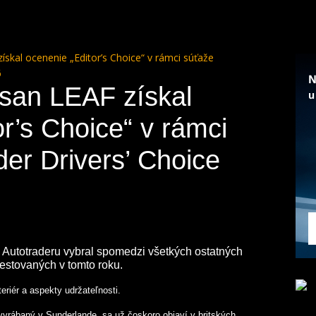
ískal ocenenie „Editor’s Choice“ v rámci súťaže
6
san LEAF získal
r’s Choice“ v rámci
der Drivers’ Choice
 Autotraderu vybral
spomedzi všetkých ostatných
estovaných v tomto roku.
eriér a aspekty udržateľnosti.
 vyrábaný v Sunderlande, sa už čoskoro objaví v britských