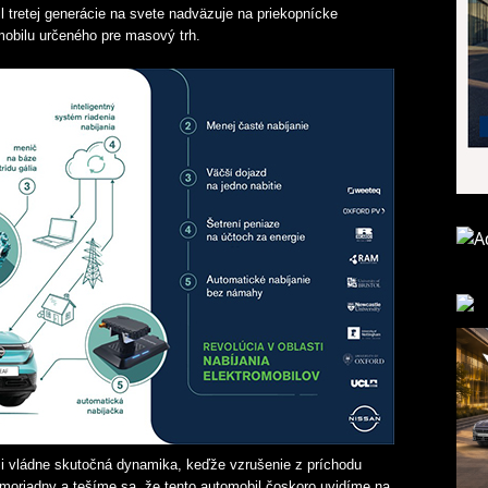
l tretej generácie na svete nadväzuje na priekopnícke
obilu určeného pre masový trh.
mi vládne skutočná dynamika, keďže vzrušenie z príchodu
oriadny a tešíme sa, že tento automobil čoskoro uvidíme na