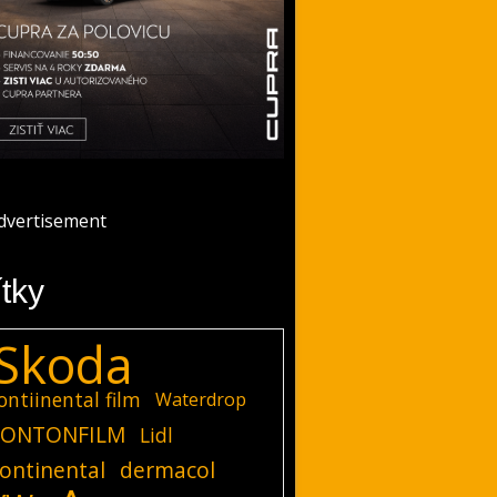
ítky
Skoda
ontiinental film
Waterdrop
ONTONFILM
Lidl
ontinental
dermacol