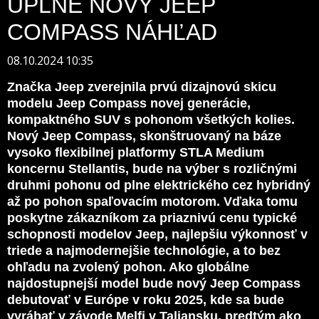
ÚPLNE NOVÝ JEEP
COMPASS NÁHĽAD
08.10.2024 10:35
Značka Jeep zverejnila prvú dizajnovú skicu
modelu Jeep Compass novej generácie,
kompaktného SUV s pohonom všetkých kolies.
Nový Jeep Compass, skonštruovaný na báze
vysoko flexibilnej platformy STLA Medium
koncernu Stellantis, bude na výber s rozličnými
druhmi pohonu od plne elektrického cez hybridný
až po pohon spaľovacím motorom. Vďaka tomu
poskytne zákazníkom za priaznivú cenu typické
schopnosti modelov Jeep, najlepšiu výkonnosť v
triede a najmodernejšie technológie, a to bez
ohľadu na zvolený pohon. Ako globálne
najdostupnejší model bude nový Jeep Compass
debutovať v Európe v roku 2025, kde sa bude
vyrábať v závode Melfi v Taliansku, predtým ako