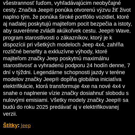
všestrannosť ľuďom, vyhľadávajúcim neobyčajné
cesty. Značka Jeep® ponúka otvorenú výzvu žiť život
naplno tým, že ponúka široké portfólio vozidiel, ktoré
aj naďalej poskytujú majiteľom pocit bezpečia a istoty,
aby suverénne zvládli akúkoľvek cestu. Jeep® Wave,
program starostlivosti o zákazníkov, ktorý je k
dispozícii pri všetkých modeloch Jeep 4x4, zahŕňa
rozličné benefity a exkluzívne výhody, ktoré
majiteľom značky Jeep poskytnú maximálnu
starostlivosť a vyhradenú podporu 24 hodín denne, 7
dní v týždni. Legendárne schopnosti jazdy v teréne
modelov značky Jeep® dopĺňa globálna iniciatíva
elektrifikácie, ktorá transformuje 4xe na nové 4x4 v
snahe o naplnenie vízie značky dosiahnuť slobodu s
nulovými emisiami. Všetky modely značky Jeep® sa
budú do roku 2025 predávať aj v elektrifikovanej
verzii.
Jeep
Štítky
: