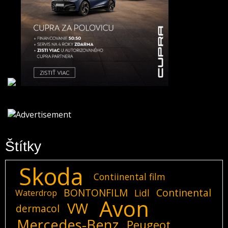
Štítky
Skoda
Contiinental film
BONTONFILM
Continental
Lidl
Waterdrop
Avon
VW
dermacol
Mercedes-Benz
Peugeot