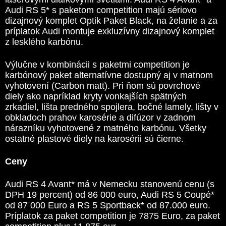
Audi RS 5* s paketom competition majú sériovo
dizajnový komplet Optik Paket Black, na želanie a za
príplatok Audi montuje exkluzívny dizajnový komplet
z lesklého karbónu.
Výlučne v kombinácii s paketmi competition je
karbónový paket alternatívne dostupný aj v matnom
vyhotovení (Carbon matt). Pri ňom sú povrchové
diely ako napríklad kryty vonkajších spätných
zrkadiel, lišta predného spojlera, bočné lamely, lišty v
obkladoch prahov karosérie a difúzor v zadnom
nárazníku vyhotovené z matného karbónu. Všetky
ostatné plastové diely na karosérii sú čierne.
Ceny
Audi RS 4 Avant* má v Nemecku stanovenú cenu (s
DPH 19 percent) od 86 000 euro, Audi RS 5 Coupé*
od 87 000 Euro a RS 5 Sportback* od 87.000 euro.
Príplatok za paket competition je 7875 Euro, za paket