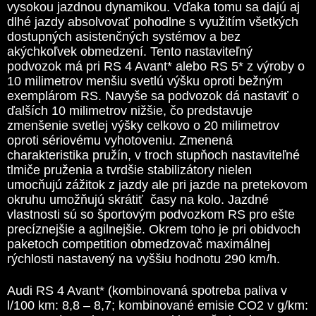
vysokou jazdnou dynamikou. Vďaka tomu sa dajú aj
dlhé jazdy absolvovať pohodlne s využitím všetkých
dostupných asistenčných systémov a bez
akýchkoľvek obmedzení. Tento nastaviteľný
podvozok má pri RS 4 Avant* alebo RS 5* z výroby o
10 milimetrov menšiu svetlú výšku oproti bežným
exemplárom RS. Navyše sa podvozok dá nastaviť o
ďalších 10 milimetrov nižšie, čo predstavuje
zmenšenie svetlej výšky celkovo o 20 milimetrov
oproti sériovému vyhotoveniu. Zmenená
charakteristika pružín, v troch stupňoch nastaviteľné
tlmiče pruženia a tvrdšie stabilizátory nielen
umocňujú zážitok z jazdy ale pri jazde na pretekovom
okruhu umožňujú skrátiť časy na kolo. Jazdné
vlastnosti sú so športovým podvozkom RS pro ešte
precíznejšie a agilnejšie. Okrem toho je pri obidvoch
paketoch competition obmedzovač maximálnej
rýchlosti nastavený na vyššiu hodnotu 290 km/h.
Audi RS 4 Avant* (kombinovaná spotreba paliva v
l/100 km: 8,8 – 8,7; kombinované emisie CO2 v g/km: