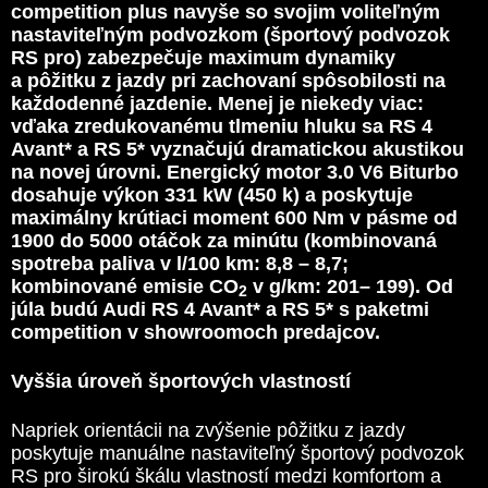
competition plus navyše so svojim voliteľným
nastaviteľným podvozkom (športový podvozok
RS pro) zabezpečuje maximum dynamiky
a pôžitku z jazdy pri zachovaní spôsobilosti na
každodenné jazdenie. Menej je niekedy viac:
vďaka zredukovanému tlmeniu hluku sa RS 4
Avant* a RS 5* vyznačujú dramatickou akustikou
na novej úrovni. Energický motor 3.0 V6 Biturbo
dosahuje výkon 331 kW (450 k) a poskytuje
maximálny krútiaci moment 600 Nm v pásme od
1900 do 5000 otáčok za minútu (kombinovaná
spotreba paliva v l/100 km: 8,8 – 8,7;
kombinované emisie CO
v g/km: 201– 199). Od
2
júla budú Audi RS 4 Avant* a RS 5* s paketmi
competition v showroomoch predajcov.
Vyššia úroveň športových vlastností
Napriek orientácii na zvýšenie pôžitku z jazdy
poskytuje manuálne nastaviteľný športový podvozok
RS pro širokú škálu vlastností medzi komfortom a