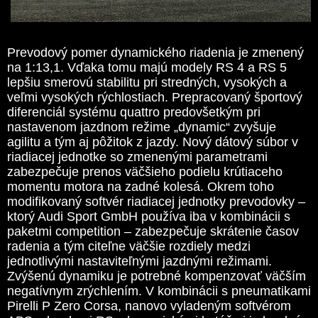
Prevodový pomer dynamického riadenia je zmenený
na 1:13,1. Vďaka tomu majú modely RS 4 a RS 5
lepšiu smerovú stabilitu pri stredných, vysokých a
veľmi vysokých rýchlostiach. Prepracovaný športový
diferenciál systému quattro predovšetkým pri
nastavenom jazdnom režime „dynamic“ zvyšuje
agilitu a tým aj pôžitok z jazdy. Nový dátový súbor v
riadiacej jednotke so zmenenými parametrami
zabezpečuje prenos väčšieho podielu krútiaceho
momentu motora na zadné kolesá. Okrem toho
modifikovaný softvér riadiacej jednotky prevodovky –
ktorý Audi Sport GmbH používa iba v kombinácii s
paketmi competition – zabezpečuje skrátenie časov
radenia a tým citeľne väčšie rozdiely medzi
jednotlivými nastaviteľnými jazdnými režimami.
Zvýšenú dynamiku je potrebné kompenzovať väčším
negatívnym zrýchlením. V kombinácii s pneumatikami
Pirelli P Zero Corsa, nanovo vyladeným softvérom