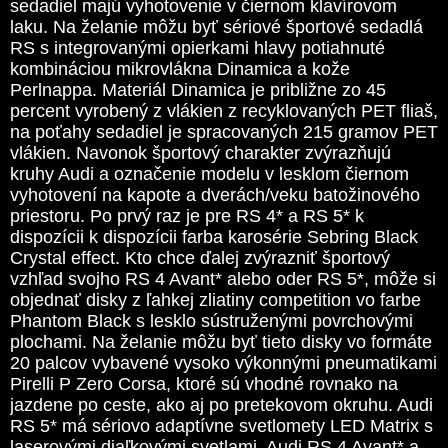
sedadiel majú vyhotovenie v čiernom klavírovom
laku. Na želanie môžu byť sériové športové sedadlá
RS s integrovanými opierkami hlavy potiahnuté
kombináciou mikrovlákna Dinamica a kože
Perlnappa. Materiál Dinamica je približne zo 45
percent vyrobený z vlákien z recyklovaných PET fliaš,
na poťahy sedadiel je spracovaných 215 gramov PET
vlákien. Navonok športový charakter zvýrazňujú
kruhy Audi a označenie modelu v lesklom čiernom
vyhotovení na kapote a dverách/veku batožinového
priestoru. Po prvý raz je pre RS 4* a RS 5* k
dispozícii k dispozícii farba karosérie Sebring Black
Crystal effect. Kto chce ďalej zvýrazniť športový
vzhľad svojho RS 4 Avant* alebo oder RS 5*, môže si
objednať disky z ľahkej zliatiny competition vo farbe
Phantom Black s lesklo sústruženými povrchovými
plochami. Na želanie môžu byť tieto disky vo formáte
20 palcov vybavené vysoko výkonnými pneumatikami
Pirelli P Zero Corsa, ktoré sú vhodné rovnako na
jazdene po ceste, ako aj po pretekovom okruhu. Audi
RS 5* má sériovo adaptívne svetlomety LED Matrix s
laserovými diaľkovými svetlami. Audi RS 4 Avant* a