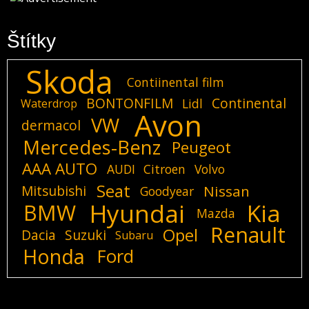
Štítky
Skoda
Contiinental film
BONTONFILM
Continental
Lidl
Waterdrop
Avon
VW
dermacol
Mercedes-Benz
Peugeot
AAA AUTO
AUDI
Citroen
Volvo
Seat
Mitsubishi
Nissan
Goodyear
Hyundai
Kia
BMW
Mazda
Renault
Opel
Dacia
Suzuki
Subaru
Honda
Ford