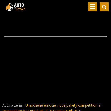
Auto a žena
Umocnené emócie: nové pakety competition a
competition plus pre Audi RS 4 Avant a Audi RS 5