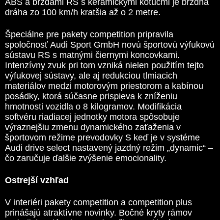
ABS a brzdami RS s keramickými kotúčmi je brzdná
dráha zo 100 km/h kratšia až o 2 metre.
Špeciálne pre pakety competition pripravila
spoločnosť Audi Sport GmbH novú športovú výfukovú
sústavu RS s matnými čiernymi koncovkami.
Intenzívny zvuk pri tom vzniká nielen použitím tejto
výfukovej sústavy, ale aj redukciou tlmiacich
materiálov medzi motorovým priestorom a kabínou
posádky, ktorá súčasne prispieva k zníženiu
hmotnosti vozidla o 8 kilogramov. Modifikácia
softvéru riadiacej jednotky motora spôsobuje
výraznejšiu zmenu dynamického zaťaženia v
športovom režime prevodovky S keď je v systéme
Audi drive select nastavený jazdný režim „dynamic“ –
čo zaručuje ďalšie zvýšenie emocionality.
Ostrejší vzhľad
V interiéri pakety competition a competition plus
prinášajú atraktívne novinky. Bočné kryty rámov