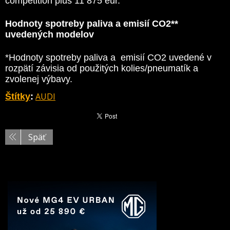
competition plus 11 875 eur.
Hodnoty spotreby paliva a emisií CO2
**
uvedených modelov
*Hodnoty spotreby paliva a emisií CO2 uvedené v
rozpätí závisia od použitých kolies/pneumatík a
zvolenej výbavy.
AUDI
Štítky
:
Späť