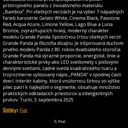
prístrojového panelu z inovatívneho materiálu
„Bambox”. Pri všetkých verziách je na výber 7 nápadných
farieb karosérie: Gelato White, Cinema Black, Passione
Red, Acqua Azure, Limone Yellow, Lago Blue a Luna
Bronze, zvýrazňujúcich hravý, moderný charakter
modelu Grande Panda. Spoločnou črtou všetkých verzií
Grande Panda je filozofia dizajnu. Je inšpirovaná duchom
prvého modelu Panda z 80. rokov dvadsiateho storočia.
Grande Panda má výrazné proporcie, energické, línie a
charakteristické prvky ako LED svetlomety s pixlovými
dennými svetlami, zadné svetlá kvadratického tvaru a
trojrozmerne vylisovaný nápis „PANDA“ v spodnej časti
dverí. Interiér kabíny, ktorá vnútornou šírkou vo výške
pliec patrí k najlepším v segmente, obsahuje množstvo
praktických odkladacích priestorov a inteligentných
prvkov. Turín, 3. septembra 2025
Fiat
Štítky
: