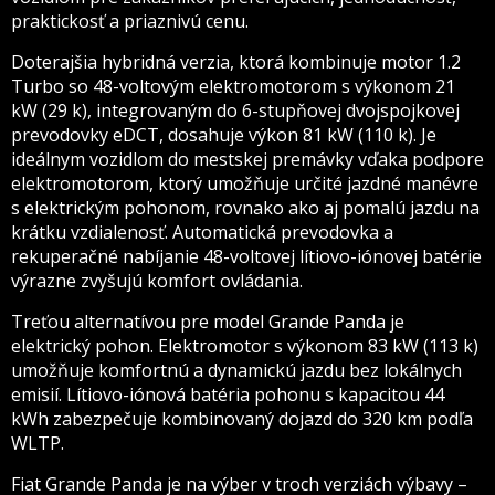
praktickosť a priaznivú cenu.
Doterajšia hybridná verzia, ktorá kombinuje motor 1.2
Turbo so 48-voltovým elektromotorom s výkonom 21
kW (29 k), integrovaným do 6-stupňovej dvojspojkovej
prevodovky eDCT, dosahuje výkon 81 kW (110 k). Je
ideálnym vozidlom do mestskej premávky vďaka podpore
elektromotorom, ktorý umožňuje určité jazdné manévre
s elektrickým pohonom, rovnako ako aj pomalú jazdu na
krátku vzdialenosť. Automatická prevodovka a
rekuperačné nabíjanie 48-voltovej lítiovo-iónovej batérie
výrazne zvyšujú komfort ovládania.
Treťou alternatívou pre model Grande Panda je
elektrický pohon. Elektromotor s výkonom 83 kW (113 k)
umožňuje komfortnú a dynamickú jazdu bez lokálnych
emisií. Lítiovo-iónová batéria pohonu s kapacitou 44
kWh zabezpečuje kombinovaný dojazd do 320 km podľa
WLTP.
Fiat Grande Panda je na výber v troch verziách výbavy –