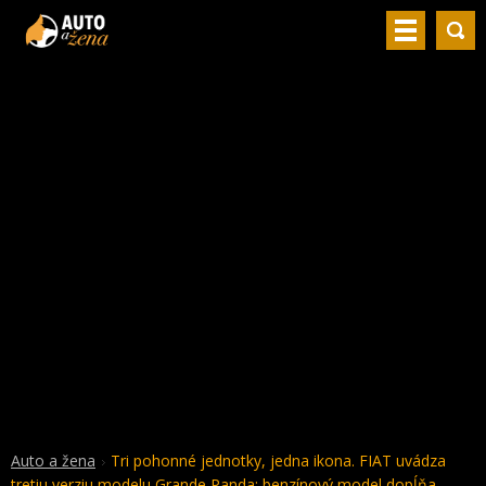
Auto a žena
Tri pohonné jednotky, jedna ikona. FIAT uvádza
tretiu verziu modelu Grande Panda: benzínový model dopĺňa