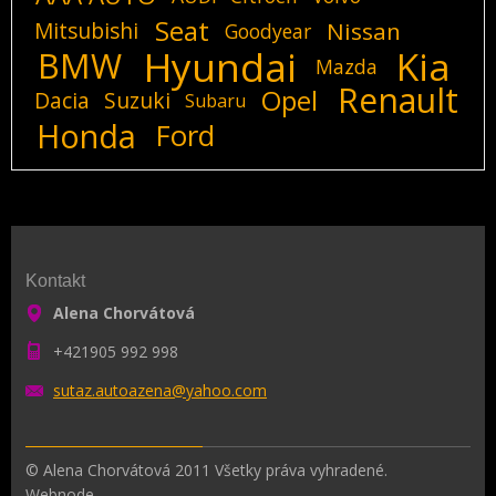
Seat
Mitsubishi
Nissan
Goodyear
Hyundai
Kia
BMW
Mazda
Renault
Opel
Dacia
Suzuki
Subaru
Honda
Ford
Kontakt
Alena Chorvátová
+421905 992 998
sutaz.au
toazena@
yahoo.co
m
© Alena Chorvátová 2011 Všetky práva vyhradené.
Webnode