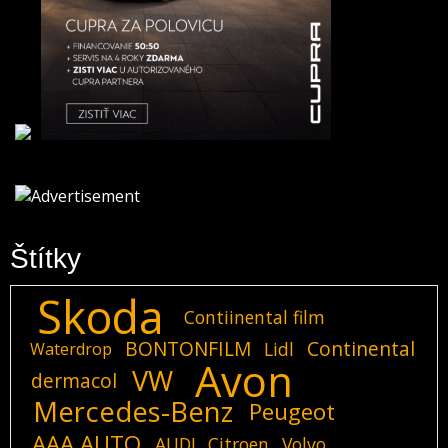
Štítky
Skoda
Contiinental film
BONTONFILM
Continental
Lidl
Waterdrop
Avon
VW
dermacol
Mercedes-Benz
Peugeot
AAA AUTO
AUDI
Citroen
Volvo