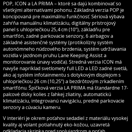
POP, ICON a LA PRIMA – ktoré sa dajú kombinovať so
všetkými alternatívami pohonu. Základná verzia POP je
koncipovaná pre maximálnu funkčnosť. Sériová výbava
zahŕňa manuálnu klimatizáciu, digitálny prístrojový
panel s uhlopriečkou 25,4 cm (10”), základňu pre
smartfón, zadné parkovacie senzory, 6 airbagov a
základné asistenčné systémy (protikolízny systém
autonómneho núdzového brzdenia, systém udržiavania
vozidla v jazdnom pruhu Lane Keeping Assist a
monitorovanie únavy vodiča). Stredná verzia ICON má
navyše napríklad svetlomety full LED a LED zadné svetlá,
ako aj systém infotainmentu s dotykovým displejom s
uhlopriečkou 26 cm (10,25”) a bezdrôtovým zrkadlením
smartfónu. Špičková verzia LA PRIMA má štandardne 17-
palcové disky kolies z ľahkej zliatiny, automatickú
klimatizáciu, integrovanú navigáciu, predné parkovacie
senzory a cúvaciu kameru.
V interiéri je okrem poťahov sedadiel z materiálu vysokej
kvality aj volant potiahnutý eko-kožou, uzavretá
odkladacia skrinka pred spolujazdcom a poťah