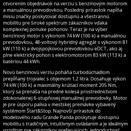
otvorením objednávok na verziu s benzínovým motorom
a manuálnou prevodovkou. Posledný prírastok napĺňa
misiu značky poskytovať dostupnú a všestrannú
mobilitu pre široké spektrum zákazníkov vďaka
komplexnej ponuke pohonov. Teraz je na výber
benzínový motor s výkonom 74 kW (100 k) a manuálnou
prevodovkou, 48-voltový hybridný agregát s výkonom 81
kW (110 k) a dvojspojkovou prevodovkou eDCT, ako aj
plne elektrický pohon s elektromotorom 83 kW (113 k) a
batériou 44 kWh.
Novú benzínovú verziu poháňa turbodúchadlom
prepĺňaný trojvalec s objemom 1,2 litra. Dosahuje výkon
74 kW (100 k) a maximálny krútiaci moment 205 Nm,
ktorý sa prenáša na predné kolesá prostredníctvom
zdokonalenej 6-stupňovej manuálnej prevodovky. Motor
je pre úsporu paliva v mestskej premávke vybavený
systémom Štart&Stop. Najnovší prírastok do
modelového radu Grande Panda poskytuje dostupnú
mobilitu s tradičným, intuitívnym ovládaním a je ideálnym
vozidlom pre zákazníkov preferujúcich, jednoduchosť,