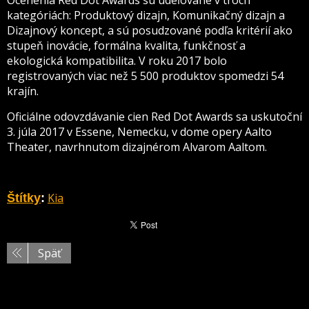
Ocenenia Red Dot Awards sú udeľované v troch
kategóriách: Produktový dizajn, Komunikačný dizajn a
Dizajnový koncept, a sú posudzované podľa kritérií ako
stupeň inovácie, formálna kvalita, funkčnosť a
ekologická kompatibilita. V roku 2017 bolo
registrovaných viac než 5 500 produktov spomedzi 54
krajín.
Oficiálne odovzdávanie cien Red Dot Awards sa uskutoční
3. júla 2017 v Essene, Nemecku, v dome opery Aalto
Theater, navrhnutom dizajnérom Alvarom Aaltom.
Kia
Štítky
:
Späť