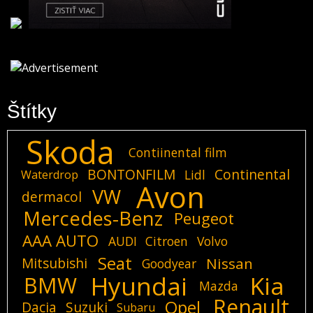
Štítky
Skoda
Contiinental film
BONTONFILM
Continental
Lidl
Waterdrop
Avon
VW
dermacol
Mercedes-Benz
Peugeot
AAA AUTO
AUDI
Citroen
Volvo
Seat
Mitsubishi
Nissan
Goodyear
Hyundai
Kia
BMW
Mazda
Renault
Opel
Dacia
Suzuki
Subaru