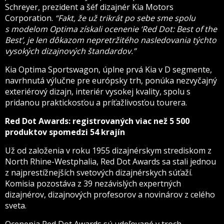
Schreyer, prezident a šéf dizajnér Kia Motors
Corporation.
“Fakt, že už trikrát po sebe sme spolu
s modelom Optima získali ocenenie ‘Red Dot: Best of the
Best’, je len dôkazom nepretržitého nasledovania týchto
vysokých dizajnových štandardov.”
Kia Optima Sportswagon, úplne prvá Kia v D segmente,
navrhnutá výlučne pre európsky trh, ponúka nezvyčajný
exteriérový dizajn, interiér vysokej kvality, spolu s
pridanou praktickosťou a príťažlivosťou tourera.
Red Dot Awards: registrovaných viac než 5 500
produktov spomedzi 54 krajín
Už od založenia v roku 1955 dizajnérskym strediskom z
North Rhine-Westphalia, Red Dot Awards sa stali jednou
z najprestížnejších svetových dizajnérskych súťaží.
Komisia pozostáva z 39 nezávislých expertných
dizajnérov, dizajnových profesorov a novinárov z celého
sveta.