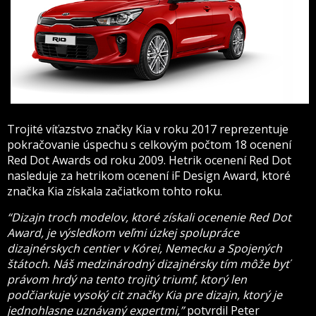
Trojité víťazstvo značky Kia v roku 2017 reprezentuje
pokračovanie úspechu s celkovým počtom 18 ocenení
Red Dot Awards od roku 2009. Hetrik ocenení Red Dot
nasleduje za hetrikom ocenení iF Design Award, ktoré
značka Kia získala začiatkom tohto roku.
“Dizajn troch modelov, ktoré získali ocenenie Red Dot
Award, je výsledkom veľmi úzkej spolupráce
dizajnérskych centier v Kórei, Nemecku a Spojených
štátoch. Náš medzinárodný dizajnérsky tím môže byť
právom hrdý na tento trojitý triumf, ktorý len
podčiarkuje vysoký cit značky Kia pre dizajn, ktorý je
jednohlasne uznávaný expertmi,”
potvrdil Peter