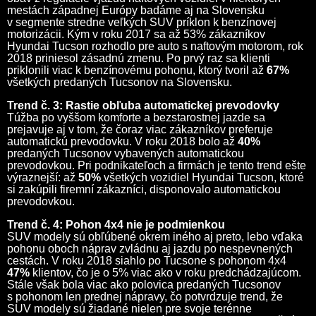
mestách západnej Európy badáme aj na Slovensku
v segmente stredne veľkých SUV príklon k benzínovej
motorizácii. Kým v roku 2017 sa až 53% zákazníkov
Hyundai Tucson rozhodlo pre auto s naftovým motorom, rok
2018 priniesol zásadnú zmenu. Po prvý raz sa klienti
priklonili viac k benzínovému pohonu, ktorý tvoril až
67%
všetkých predaných Tucsonov na Slovensku.
Trend č. 3: Rastie obľuba automatickej prevodovky
Túžba po vyššom komforte a bezstarostnej jazde sa
prejavuje aj v tom, že čoraz viac zákazníkov preferuje
automatickú prevodovku. V roku 2018 bolo až
40%
predaných Tucsonov vybavených automatickou
prevodovkou. Pri podnikateľoch a firmách je tento trend ešte
výraznejší: až
50%
všetkých vozidiel Hyundai Tucson, ktoré
si zakúpili firemní zákazníci, disponovalo automatickou
prevodovkou.
Trend č. 4: Pohon 4x4 nie je podmienkou
SUV modely sú obľúbené okrem iného aj preto, lebo vďaka
pohonu oboch náprav zvládnu aj jazdu po nespevnených
cestách. V roku 2018 siahlo po Tucsone s pohonom 4x4
47%
klientov, čo je o 5% viac ako v roku predchádzajúcom.
Stále však bola viac ako polovica predaných Tucsonov
s pohonom len prednej nápravy, čo potvrdzuje trend, že
SUV modely sú žiadané nielen pre svoje terénne