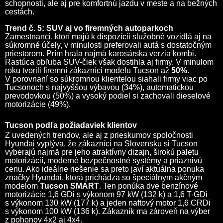
schopnosti, ale aj pre komfortnú jazdu v meste a na bežných
cestách.
Trend č. 5: SUV aj vo firemných autoparkoch
Zamestnanci, ktorí majú k dispozícii služobné vozidlá aj na
súkromné účely, v minulosti preferovali autá s dostatočným
priestorom. Prím hrala najmä karosárska verzia kombi.
Rastúca obľuba SUV-čiek však dostihla aj firmy. V minulom
roku tvorili firemní zákazníci modelu Tucson až
50%
.
V porovnaní so súkromnou klientelou siahali firmy viac po
Tucsonoch s najvyššou výbavou (34%), automatickou
prevodovkou (50%) a vysoký podiel si zachovali dieselové
motorizácie (49%).
Tucson podľa požiadaviek klientov
Z uvedených trendov, ale aj z prieskumov spoločnosti
Hyundai vyplýva, že zákazníci na Slovensku si Tucson
vyberajú najmä pre jeho atraktívny dizajn, širokú paletu
motorizácií, moderné bezpečnostné systémy a priaznivú
cenu. Ako ideálne riešenie sa preto javí aktuálna ponuka
značky Hyundai, ktorá prichádza so špeciálnym akčným
modelom
Tucson SMART
. Ten ponúka dve benzínové
motorizácie 1,6 GDi s výkonom 97 kW (132 k) a 1,6 T-GDi
s výkonom 130 kW (177 k) a jeden naftový motor 1,6 CRDi
s výkonom 100 kW (136 k). Zákazník ma zároveň na výber
z pohonov 4x2 aj 4x4.