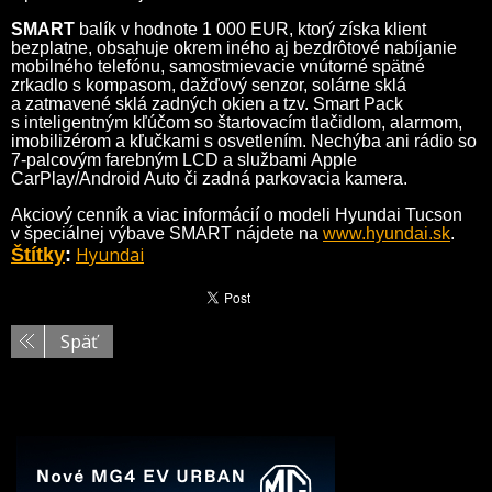
SMART
balík v hodnote 1 000 EUR, ktorý získa klient
bezplatne, obsahuje okrem iného aj bezdrôtové nabíjanie
mobilného telefónu, samostmievacie vnútorné spätné
zrkadlo s kompasom, dažďový senzor, solárne sklá
a zatmavené sklá zadných okien a tzv. Smart Pack
s inteligentným kľúčom so štartovacím tlačidlom, alarmom,
imobilizérom a kľučkami s osvetlením. Nechýba ani rádio so
7-palcovým farebným LCD a službami Apple
CarPlay/Android Auto či zadná parkovacia kamera.
Akciový cenník a viac informácií o modeli Hyundai Tucson
v špeciálnej výbave SMART nájdete na
www.hyundai.sk
.
Hyundai
Štítky
:
Späť