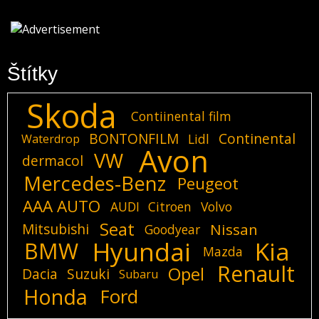
Štítky
Skoda
Contiinental film
BONTONFILM
Continental
Lidl
Waterdrop
Avon
VW
dermacol
Mercedes-Benz
Peugeot
AAA AUTO
AUDI
Citroen
Volvo
Seat
Mitsubishi
Nissan
Goodyear
Hyundai
Kia
BMW
Mazda
Renault
Opel
Dacia
Suzuki
Subaru
Honda
Ford