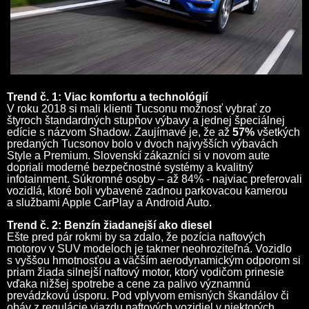
Trend č. 1: Viac komfortu a technológií
V roku 2018 si mali klienti Tucsonu možnosť vybrať zo
štyroch štandardných stupňov výbavy a jednej špeciálnej
edície s názvom Shadow. Zaujímavé je, že až
57%
všetkých
predaných Tucsonov bolo v dvoch najvyšších výbavách
Style a Premium. Slovenskí zákazníci si v novom aute
dopriali moderné bezpečnostné systémy a kvalitný
infotainment. Súkromné osoby – až 84% - najviac preferovali
vozidlá, ktoré boli vybavené zadnou parkovacou kamerou
a službami Apple CarPlay a Android Auto.
Trend č. 2: Benzín žiadanejší ako diesel
Ešte pred pár rokmi by sa zdalo, že pozícia naftových
motorov v SUV modeloch je takmer neohroziteľná. Vozidlo
s vyššou hmotnosťou a väčším aerodynamickým odporom si
priam žiada silnejší naftový motor, ktorý vodičom prinesie
vďaka nižšej spotrebe a cene za palivo významnú
prevádzkovú úsporu. Pod vplyvom emisných škandálov či
obáv z regulácie vjazdu naftových vozidiel v niektorých