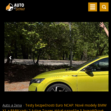
Auto a žena
Testy bezpečnosti Euro NCAP: Nové modely BMW
X1 a BMW radu 2 Active Tourer získali najvyššie 5-hviezdičkové