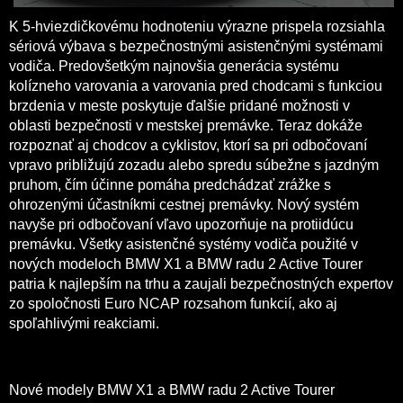
K 5-hviezdičkovému hodnoteniu výrazne prispela rozsiahla
sériová výbava s bezpečnostnými asistenčnými systémami
vodiča. Predovšetkým najnovšia generácia systému
kolízneho varovania a varovania pred chodcami s funkciou
brzdenia v meste poskytuje ďalšie pridané možnosti v
oblasti bezpečnosti v mestskej premávke. Teraz dokáže
rozpoznať aj chodcov a cyklistov, ktorí sa pri odbočovaní
vpravo približujú zozadu alebo spredu súbežne s jazdným
pruhom, čím účinne pomáha predchádzať zrážke s
ohrozenými účastníkmi cestnej premávky. Nový systém
navyše pri odbočovaní vľavo upozorňuje na protiidúcu
premávku. Všetky asistenčné systémy vodiča použité v
nových modeloch BMW X1 a BMW radu 2 Active Tourer
patria k najlepším na trhu a zaujali bezpečnostných expertov
zo spoločnosti Euro NCAP rozsahom funkcií, ako aj
spoľahlivými reakciami.
Nové modely BMW X1 a BMW radu 2 Active Tourer