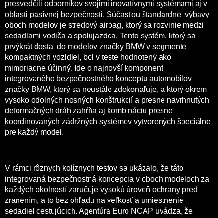
presvedčili odborníkov svojimi inovatívnymi systémami aj v
oblasti pasívnej bezpečnosti. Súčasťou štandardnej výbavy
oboch modelov je stredový airbag, ktorý sa rozvinie medzi
sedadlami vodiča a spolujazdca. Tento systém, ktorý sa
prvýkrát dostal do modelov značky BMW v segmente
kompaktných vozidiel, bol v teste hodnotený ako
mimoriadne účinný. Ide o najnovší komponent
integrovaného bezpečnostného konceptu automobilov
značky BMW, ktorý sa neustále zdokonaľuje, a ktorý okrem
vysoko odolných nosných konštrukcií a presne navrhnutých
deformačných dráh zahŕňa aj kombináciu presne
koordinovaných zádržných systémov vytvorených špeciálne
pre každý model.
V rámci rôznych kolíznych testov sa ukázalo, že táto
integrovaná bezpečnostná koncepcia v oboch modeloch za
každých okolností zaručuje vysokú úroveň ochrany pred
zranením, a to bez ohľadu na veľkosť a umiestnenie
sedadiel cestujúcich. Agentúra Euro NCAP uvádza, že