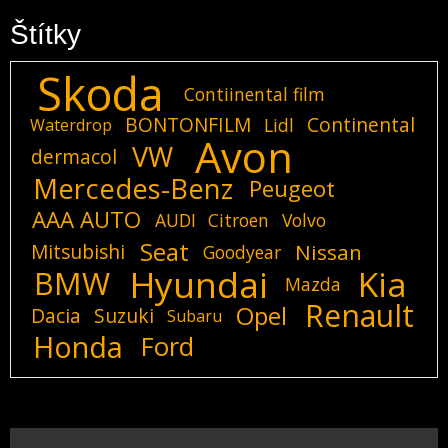
Štítky
Skoda
Contiinental film
BONTONFILM
Continental
Lidl
Waterdrop
Avon
VW
dermacol
Mercedes-Benz
Peugeot
AAA AUTO
AUDI
Citroen
Volvo
Seat
Mitsubishi
Nissan
Goodyear
Hyundai
Kia
BMW
Mazda
Renault
Opel
Dacia
Suzuki
Subaru
Honda
Ford