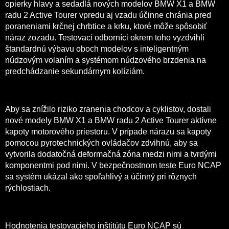
opierky hlavy a sedadlá nových modelov BMW X1 a BMW
radu 2 Active Tourer vpredu aj vzadu účinne chránia pred
poraneniami krčnej chrbtice a krku, ktoré môže spôsobiť
náraz zozadu. Testovací odborníci okrem toho vyzdvihli
štandardnú výbavu oboch modelov s inteligentným
núdzovým volaním a systémom núdzového brzdenia na
predchádzanie sekundárnym kolíziám.
Aby sa znížilo riziko zranenia chodcov a cyklistov, dostali
nové modely BMW X1 a BMW radu 2 Active Tourer aktívne
kapoty motorového priestoru. V prípade nárazu sa kapoty
pomocou pyrotechnických ovládačov zdvihnú, aby sa
vytvorila dodatočná deformačná zóna medzi nimi a tvrdými
komponentmi pod nimi. V bezpečnostnom teste Euro NCAP
sa systém ukázal ako spoľahlivý a účinný pri rôznych
rýchlostiach.
Hodnotenia testovacieho inštitútu Euro NCAP sú