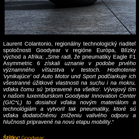
Laurent Colantonio, regionálny technologický riaditeľ
spoločnosti Goodyear v regióne Európa, Blízky
východ a Afrika:
„Sme radi, že
pneumatiky Eagle F1
Asymmetric 6
získali uznanie v podobe prvého
významného víťazstva v testoch. Hodnotenie
'vynikajúce' od Auto Motor und Sport podčiarkuje ich
všestranné úžitkové vlastnosti na suchu i na mokru,
vďaka čomu sú 'pripravené na všetko'. Vývojový tím
v našom luxemburskom Goodyear Innovation Center
(GIC*L) to dosiahol vďaka novým materiálom a
technológiám a vytvoril tak pneumatiky, ktoré sú
vďaka dodatočnému zníženiu valivého odporu a
hlučnosti pripravené na novú etapu mobility
.“
Goodyear
Štítky
: