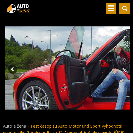
Auto a žena
Test časopisu Auto Motor und Sport vyhodnotil
pneumatiky Goodyear Eagle F1 Asymmetric 6 ako „vynikajÚCE“