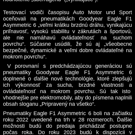
Testovací vodiči časopisu Auto Motor und Sport
oceňovali na pneumatikách Goodyear Eagle F1
Asymmetric 6 „veľmi krátku brzdnú dráhu, vynikajúcu
priľnavosť, vysokú stabilitu v zákrutách a športovú,
ale nie namáhavú ovládateľnosť na suchom
povrchu“. Súčasne usúdili, že sú aj „všeobecne
bezpečné, dynamické a veľmi dobre ovládateľné na
mokrom povrchu“.
V porovnaní s predchádzajúcou generáciou sú
pneumatiky Goodyear Eagle F1 Asymmetric 6
doplnené o ďalšie nové technológie, ktoré zlepšujú
ich výkonnosť za sucha, brzdné vlastnosti a
ovládateľnosť na mokrom povrchu. Sú tak isto
vhodnejšie pre elektromobily, aby do písmena naplnili
obsah sloganu „Pripravený na všetko“.
Pneumatiky Eagle F1 Asymmetric 6 boli na začiatku
roku 2022 uvedené na trh v 28 rozmeroch. Ďalšie
možnosti budú do predaja prichádzať postupne
počas roka. Do roku 2023 budú k dispozícii v