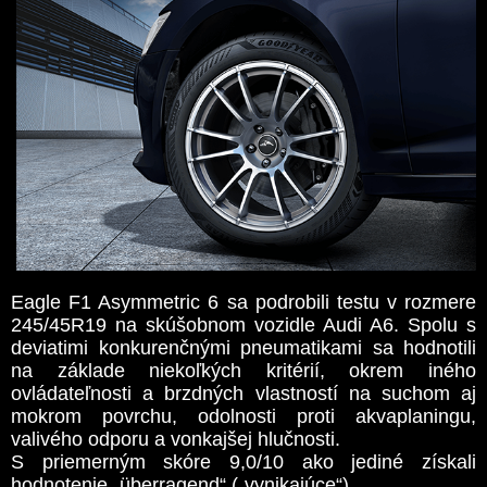
Eagle F1 Asymmetric 6 sa podrobili testu v rozmere
245/45R19 na skúšobnom vozidle Audi A6. Spolu s
deviatimi konkurenčnými pneumatikami sa hodnotili
na základe niekoľkých kritérií, okrem iného
ovládateľnosti a brzdných vlastností na suchom aj
mokrom povrchu, odolnosti proti akvaplaningu,
valivého odporu a vonkajšej hlučnosti.
S priemerným skóre 9,0/10 ako jediné získali
hodnotenie „überragend“ („vynikajúce“).