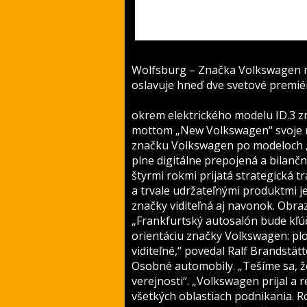
Wolfsburg – Značka Volkswagen 
oslavuje hneď dve svetové premié
okrem elektrického modelu ID.3 z
mottom „New Volkswagen“ svoje no
značku Volkswagen po modeloch „C
plne digitálne prepojená a bilanč
štyrmi rokmi prijatá strategická
a trvale udržateľnými produktmi 
značky viditeľná aj navonok. Obra
„Frankfurtský autosalón bude kľ
orientáciu značky Volkswagen: pl
viditeľné,“ povedal Ralf Brandstä
Osobné automobily. „Tešíme sa, 
verejnosti“. „Volkswagen prijal a 
všetkých oblastiach podnikania. R