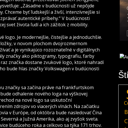
ysvetľuje: „Zásadne v budúcnosti už nepôjde
. Chceme byť ľudskejší a živší, intenzívnejšie si
ozprávať autentické príbehy.“ V budúcnosti
j svet života ľudí a ich zážitok z mobility.
logo. Je modernejšie, čistejšie a jednoduchšie.
 zložky, v novom plochom dvojrozmernom
žívať a je vynikajúco rozoznateľné v digitálnych
ály značky ako piktogramy, typografiu, farby
 raz značka dostane zvukové logo, ktoré nahradí
oho bude hlas značky Volkswagen v budúcnosti
Št
u značky sa začína práve na frankfurtskom
 bude odhalenie nového loga na výškovej
rechod na nové logo sa uskutoční
C
rením zdrojov vo viacerých vlnách. Na začiatku
B
ovia v Európe, od októbra bude nasledovať Čína
Severná a Južná Amerika, ako aj zvyšok sveta.
C
ice budúceho roka a celkovo sa týka 171 trhov.