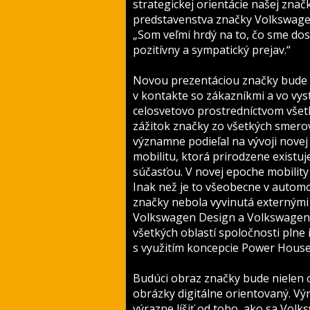
strategickej orientácie našej zna
predstavenstva značky Volkswagen
„Som veľmi hrdý na to, čo sme dos
pozitívny a sympatický prejav.“
Novou prezentáciou značky bude „N
v kontakte so zákazníkmi a vo vys
celosvetovo prostredníctvom všetk
zážitok značky zo všetkých smerov
významne podieľal na vývoji novej
mobilitu, ktorá prirodzene existuj
súčasťou. V novej epoche mobility to
Inak než je to všeobecne v autom
značky nebola vyvinutá externým
Volkswagen Design a Volkswagen M
všetkých oblastí spoločnosti pln
s využitím koncepcie Power House
Budúci obraz značky bude nielen o
obrázky digitálne orientovaný. V
výrazne líšiť od toho, ako sa Vol