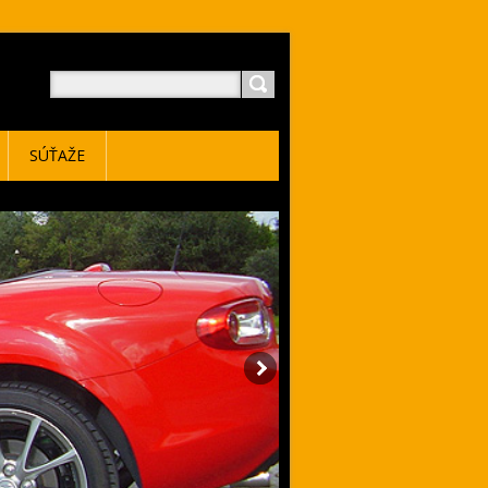
SÚŤAŽE