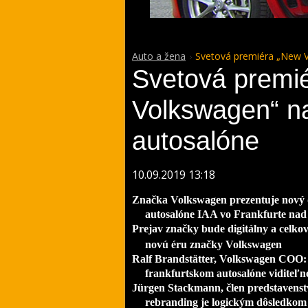
Auto a žena
Svetová premiéra „New V
Svetová premi
Volkswagen“ na
autosalóne
10.09.2019 13:18
Značka Volkswagen prezentuje nový 
autosalóne IAA vo Frankfurte n
Prejav značky bude digitálny a celko
novú éru značky Volkswagen
Ralf Brandstätter, Volkswagen COO:
frankfurtskom autosalóne viditeľné
Jürgen Stackmann, člen predstavenst
rebranding je logickým dôsledkom n