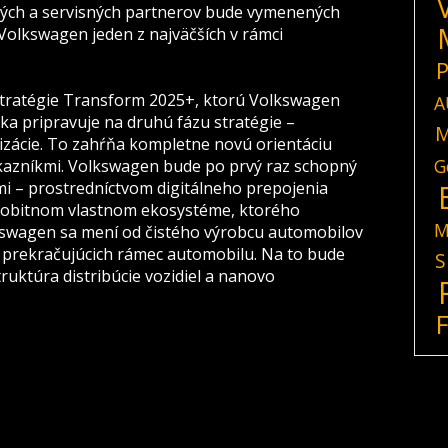
ných a servisných partnerov bude vymenených
 Volkswagen jeden z najväčších v rámci
P
stratégie Transform 2025+, ktorú Volkswagen
A
čka pripravuje na druhú fázu stratégie –
M
alizácie. To zahŕňa kompletne novú orientáciu
G
kazníkmi. Volkswagen bude po prvý raz schopný
 – prostredníctvom digitálneho prepojenia
 osobitnom vlastnom ekosystéme, ktorého
M
swagen sa mení od čistého výrobcu automobilov
, prekračujúcich rámec automobilu. Na to bude
S
uktúra distribúcie vozidiel a nanovo