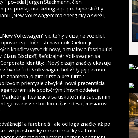
čky,“ povedal Jürgen Stackmann, člen
 pre predaj, marketing a popredajné služby.
iahli, ‚New Volkswagen‘ má energický a svieži,
ew Volkswagen“ viditeľný v dizajne vozidiel,
tupovaní spoločnosti navonok. Cieľom je
ých kanálov vytvoriť nový, aktuálny a fascinujúci
. Claus Bischoff, šéfdizajnér Volkswagen sa
 Corporate Identity: „Nový dizajn značky ukazuje
e v živote ľudí. Volkswagen bol vždy jej pevnou
 znamená ‚digital first‘ a bez filtra.“
obilovom priemysle obvyklé, nová prezentácia
i agentúrami ale spoločným tímom oddelení
arketing. Realizácia sa uskutočnila zapojením
e integrovane v rekordnom čase deväť mesiacov
.
dvážnejší a farebnejší, ale od loga značky až po
ýrazové prostriedky obrazu značky sa budú
kswagen doteraz prezentoval. Jochen Sengpiehl,