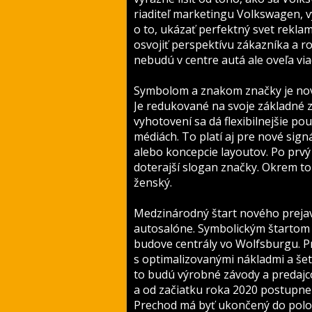
riaditeľ marketingu Volkswagen, v
o to, ukázať perfektný svet reklamy
osvojiť perspektívu zákazníka a r
nebudú v centre autá ale oveľa viace
Symbolom a znakom značky je nové 
Je redukované na svoje základné
vyhotovení sa dá flexibilnejšie pou
médiách. To platí aj pre nové sign
alebo koncepcie layoutov. Po prvý
doterajší slogan značky. Okrem t
ženský.
Medzinárodný štart nového prejav
autosalóne. Symbolickým štartom
budove centrály vo Wolfsburgu. P
s optimalizovanými nákladmi a šet
to budú výrobné závody a predajc
a od začiatku roka 2020 postupne 
Prechod má byť ukončený do polov