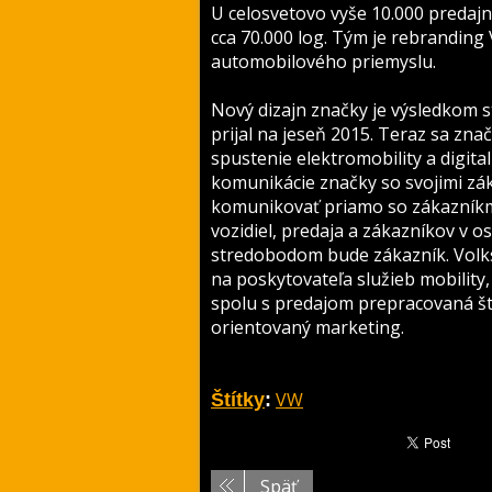
U celosvetovo vyše 10.000 predaj
cca 70.000 log. Tým je rebranding
automobilového priemyslu.
Nový dizajn značky je výsledkom 
prijal na jeseň 2015. Teraz sa zna
spustenie elektromobility a digit
komunikácie značky so svojimi zá
komunikovať priamo so zákazníkmi
vozidiel, predaja a zákazníkov v
stredobodom bude zákazník. Volk
na poskytovateľa služieb mobility
spolu s predajom prepracovaná štr
orientovaný marketing.
VW
Štítky
:
Späť