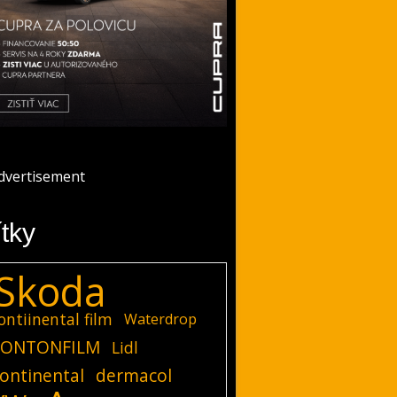
ítky
Skoda
ontiinental film
Waterdrop
ONTONFILM
Lidl
ontinental
dermacol