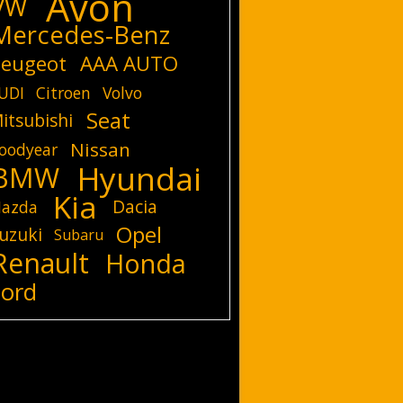
Avon
VW
Mercedes-Benz
eugeot
AAA AUTO
UDI
Citroen
Volvo
Seat
itsubishi
Nissan
oodyear
Hyundai
BMW
Kia
Dacia
azda
Opel
uzuki
Subaru
Renault
Honda
Ford