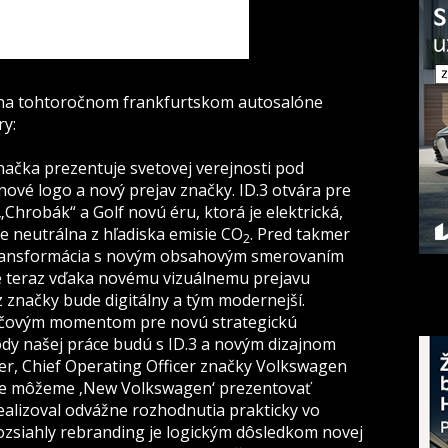
na tohtoročnom frankfurtskom autosalóne
ry:
načka prezentuje svetovej verejnosti pod
vé logo a nový prejav značky. ID.3 otvára pre
hrobák“ a Golf novú éru, ktorá je elektrická,
ne neutrálna z hľadiska emisie CO
. Pred takmer
2
 transformácia s novým obsahovým smerovaním
je teraz vďaka novému vizuálnemu prejavu
z značky bude digitálny a tým modernejší.
účovým momentom pre novú strategickú
ody našej práce budú s ID.3 a novým dizajnom
tter, Chief Operating Officer značky Volkswagen
že môžeme ‚New Volkswagen‘ prezentovať
realizoval odvážne rozhodnutia prakticky vo
ozsiahly rebranding je logickým dôsledkom novej