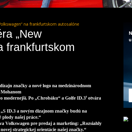
olkswagen“ na frankfurtskom autosalóne
éra „New
 frankfurtskom
dizajn značky a nové logo na medzinárodnom
ad Mohanom
vo modernejší. Po „Chrobáku“ a Golfe ID.3
otvára
¹
 „S ID.3 a novým dizajnom značky budú na
 plody našej práce.“
va Volkswagen pre predaj a marketing: „Rozsiahly
ovej strategickej orientácie našej značky.“