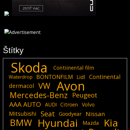
Štítky
Skoda
Contiinental film
BONTONFILM
Continental
Lidl
Waterdrop
Avon
VW
dermacol
Mercedes-Benz
Peugeot
AAA AUTO
AUDI
Citroen
Volvo
Seat
Mitsubishi
Nissan
Goodyear
Hyundai
Kia
BMW
Mazda