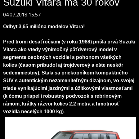
Suzuki Vitara má 30 rokov
04.07.2018 15:57
Odbyt 3,65 milióna modelov Vitara!
Pred tromi desaťročiami (v roku 1988) prišla prvá Suzuki
Vitara ako vtedy výnimočný päťdverový model v
segmente osobných vozidiel s pohonom všetkých
kolies (časom pribudol aj trojdverový a ešte neskôr
sedemmiestny). Stala sa priekopníkom kompaktného
SUV s autentickým nezameniteľným dizajnom, vo svojej
triede vynikajúcimi jazdnými a úžitkovými vlastnosťami
(k čomu prispel i robustný podvozok s rebrinovým
rámom, krátky rázvor kolies 2,2 metra a hmotnosť
vozidla necelých 1000 kg).