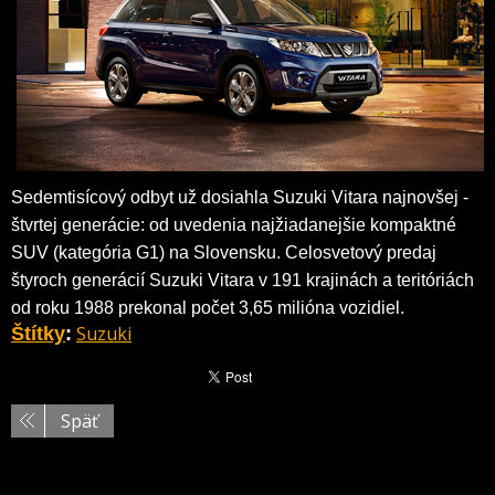
Sedemtisícový odbyt už dosiahla Suzuki Vitara najnovšej -
štvrtej generácie: od uvedenia najžiadanejšie kompaktné
SUV (kategória G1) na Slovensku. Celosvetový predaj
štyroch generácií Suzuki Vitara v 191 krajinách a teritóriách
od roku 1988 prekonal počet 3,65 milióna vozidiel.
Suzuki
Štítky
:
Späť