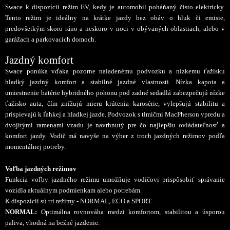
Swace k dispozícii režim EV, kedy je automobil poháňaný čisto elektricky.
Tento režim je ideálny na krátke jazdy bez obáv o hluk či emisie,
predovšetkým skoro ráno a neskoro v noci v obývaných oblastiach, alebo v
garážach a parkovacích domoch.
Jazdný komfort
Swace ponúka vďaka pozorne naladenému podvozku a nízkemu ťažisku
hladký jazdný komfort a stabilné jazdné vlastnosti. Nízka kapota a
umiestnenie batérie hybridného pohonu pod zadné sedadlá zabezpečujú nízke
ťažisko auta, čím znížujú mieru krútenia karosérie, vylepšujú stabilitu a
prispievajú k ľahkej a hladkej jazde. Podvozok s tlmičmi MacPherson vpredu a
dvojitými ramenami vzadu je navrhnutý pre čo najlepšiu ovládateľnosť a
komfort jazdy. Vodič má navyše na výber z troch jazdných režimov podľa
momentálnej potreby.
Voľba jazdných režimov
Funkcia voľby jazdného režimu umožňuje vodičovi prispôsobiť správanie
vozidla aktuálnym podmienkam alebo potrebám.
K dispozícii sú tri režimy - NORMAL, ECO a SPORT.
NORMAL:
Optimálna rovnováha medzi komfortom, stabilitou a úsporou
paliva, vhodná na bežné jazdenie.