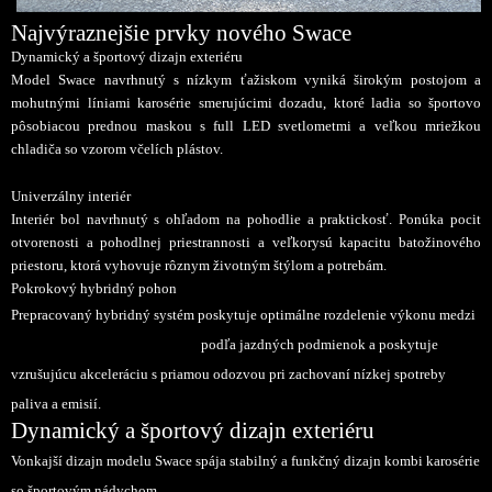
Najvýraznejšie prvky nového Swace
Dynamický a športový dizajn exteriéru
Model Swace navrhnutý s nízkym ťažiskom vyniká širokým postojom a
mohutnými líniami karosérie smerujúcimi dozadu, ktoré ladia so športovo
pôsobiacou prednou maskou s full LED svetlometmi a veľkou mriežkou
chladiča so vzorom včelích plástov.
Univerzálny interiér
Interiér bol navrhnutý s ohľadom na pohodlie a praktickosť. Ponúka pocit
otvorenosti a pohodlnej priestrannosti a veľkorysú kapacitu batožinového
priestoru, ktorá vyhovuje rôznym životným štýlom a potrebám.
Pokrokový hybridný pohon
Prepracovaný hybridný systém poskytuje optimálne rozdelenie výkonu medzi
spa
ľovací motor a elektromotor
podľa jazdných podmienok a poskytuje
vzrušujúcu akceleráciu s priamou odozvou pri zachovaní nízkej spotreby
paliva a emisií.
Dynamický a športový dizajn exteriéru
Vonkajší dizajn modelu Swace spája stabilný a funkčný dizajn kombi karosérie
so športovým nádychom.