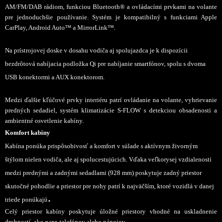
AM/FM/DAB rádiom, funkciou Bluetooth® a ovládacími prvkami na volante
pre jednoduchšie používanie. Systém je kompatibilný s funkciami Apple
CarPlay, Android Auto™ a MirrorLink™.
Na prístrojovej doske v dosahu vodiča aj spolujazdca je k dispozícii
bezdrôtová nabíjacia podložka Qi pre nabíjanie smartfónov, spolu s dvoma
USB konektormi a AUX konektorom.
Medzi ďalšie kľúčové prvky interiéru patrí ovládanie na volante, vyhrievanie
predných sedadiel, systém klimatizácie S-FLOW s detekciou obsadenosti a
ambientné osvetlenie kabíny.
Komfort kabíny
Kabína ponúka prispôsobivosť a komfort v súlade s aktívnym živorným
štýlom nielen vodiča, ale aj spolucestujúcich. Vďaka veľkorysej vzdialenosti
medzi prednými a zadnými sedadlami (928 mm) poskytuje zadný priestor
skutočné pohodlie a priestor pre nohy patrí k najväčším, ktoré vozidlá v danej
.
triede ponúkajú
Celý priestor kabíny poskytuje úložné priestory vhodné na uskladnenie
drobností, ako napr. telefónov alebo nápojov.