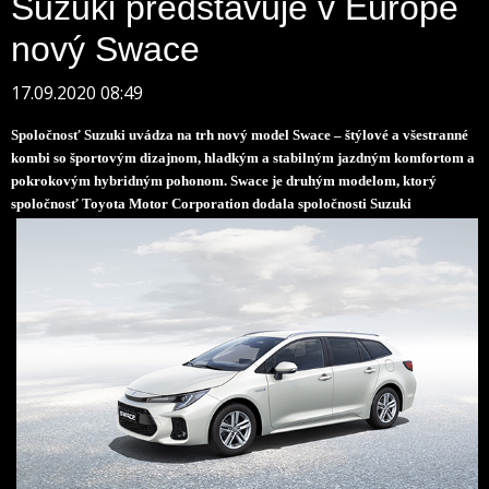
Suzuki predstavuje v Európe
nový Swace
17.09.2020 08:49
Spoločnosť
Suzuki
uvádza na trh nový
model Swace –
štýlové
a
všestranné
kombi so
športovým dizajnom
,
hladkým
a
stabilným jazdným komfortom
a
pokrokovým hybridným pohonom
. Swace je
druhým modelom
,
ktorý
spoločnosť
Toyota Motor Corporation dodala spoločnosti Suzuki