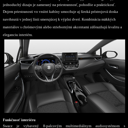
jednoduchý dizajn je zameraný na priestrannosť, pohodlie a praktickosť.
Dojem priestranosti vo vnútri kabíny umocňuje aj široká prístrojová doska
navrhnutá v jednej línii smerujúcej k výplni dverí. Kombinácia mäkkých
materiálov s chrómovými alebo striebornými akcentami zdôrazňujú kvalitu a
eleganciu interiéru.
Funkčnosť interiéru
Swace je vybavený 8-palcovým multimediálnym audiosystémom s