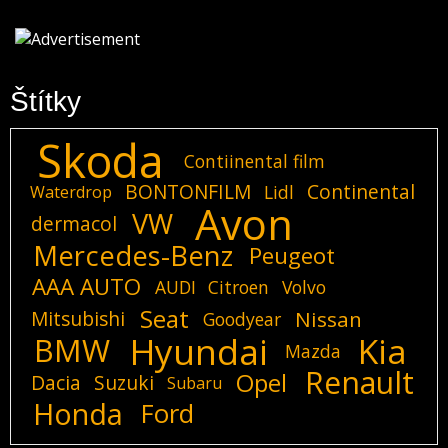
Štítky
Skoda
Contiinental film
BONTONFILM
Continental
Lidl
Waterdrop
Avon
VW
dermacol
Mercedes-Benz
Peugeot
AAA AUTO
AUDI
Citroen
Volvo
Seat
Mitsubishi
Nissan
Goodyear
Hyundai
Kia
BMW
Mazda
Renault
Opel
Dacia
Suzuki
Subaru
Honda
Ford