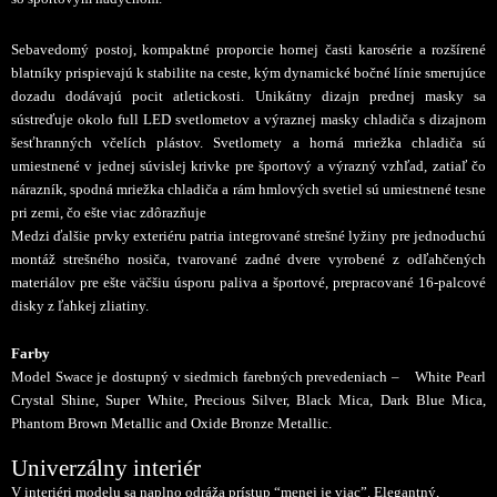
Sebavedomý postoj, kompaktné proporcie hornej časti karosérie a rozšírené
blatníky prispievajú k stabilite na ceste, kým dynamické bočné línie smerujúce
dozadu dodávajú pocit atletickosti. Unikátny dizajn prednej masky sa
sústreďuje okolo full LED svetlometov a výraznej masky chladiča s dizajnom
šesťhranných včelích plástov. Svetlomety a horná mriežka chladiča sú
umiestnené v jednej súvislej krivke pre športový a výrazný vzhľad, zatiaľ čo
nárazník, spodná mriežka chladiča a rám hmlových svetiel sú umiestnené tesne
pri zemi, čo ešte viac zdôrazňuje
sebavedomý postoj vozidla.
Medzi ďalšie prvky exteriéru patria integrované strešné lyžiny pre jednoduchú
montáž strešného nosiča, tvarované zadné dvere vyrobené z odľahčených
materiálov
pre ešte väčšiu úsporu paliva a športové, prepracované 16-palcové
disky z ľahkej zliatiny.
Farby
Model Swace je dostupný v siedmich farebných prevedeniach –
White Pearl
Crystal Shine, Super White, Precious Silver, Black Mica, Dark Blue Mica,
Phantom Brown Metallic and Oxide Bronze Metallic.
Univerzálny interiér
V interiéri modelu sa naplno odráža prístup “menej je viac”. Elegantný,