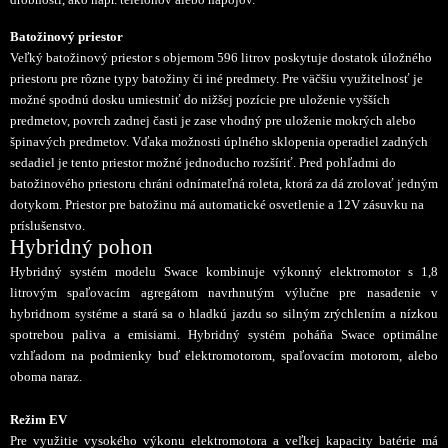
Batožinový priestor
Veľký batožinový priestor s objemom 596 litrov poskytuje dostatok úložného
priestoru pre rôzne typy batožiny či iné predmety. Pre väčšiu využitelnosť je
možné spodnú dosku umiestniť do nižšej pozície pre uloženie vyšších
predmetov, povrch zadnej časti je zase vhodný pre uloženie mokrých alebo
špinavých predmetov. Vďaka možnosti úplného sklopenia operadiel zadných
sedadiel je tento priestor možné jednoducho rozšíriť. Pred pohľadmi do
batožinového priestoru chráni odnímateľná roleta, ktorá za dá zrolovať jedným
dotykom. Priestor pre batožinu má automatické osvetlenie a 12V zásuvku na
príslušenstvo.
Hybridn
ý pohon
Hybridný systém modelu Swace kombinuje výkonný elektromotor s 1,8
litrovým spaľovacím agregátom navrhnutým výlučne pre nasadenie v
hybridnom systéme a stará sa o hladkú jazdu so silným zrýchlením a nízkou
spotrebou paliva a emisiami. Hybridný systém poháňa Swace optimálne
vzhľadom na podmienky buď elektromotorom, spaľovacím motorom, alebo
oboma naraz.
Režim EV
Pre využitie vysokého výkonu elektromotora a veľkej kapacity batérie má