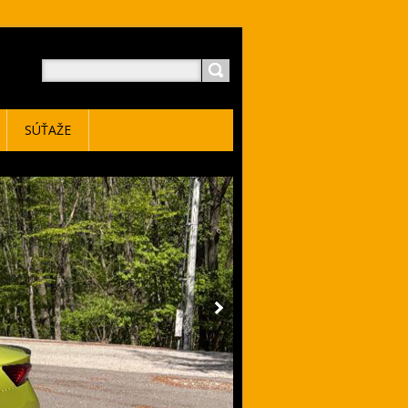
SÚŤAŽE