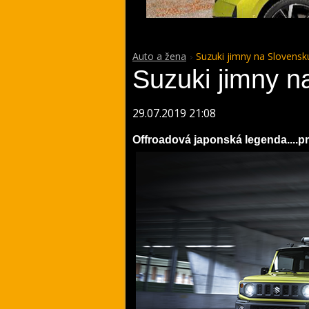
Auto a žena
Suzuki jimny na Slovensk
Suzuki jimny n
29.07.2019 21:08
Offroadová japonská legenda....prí