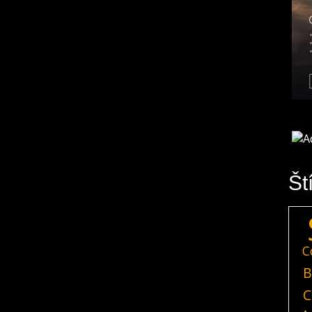
Št
C
B
C