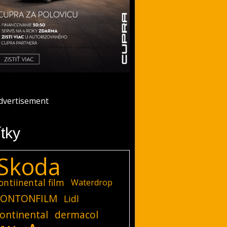
ítky
Skoda
ontiinental film
Waterdrop
ONTONFILM
Lidl
ontinental
dermacol