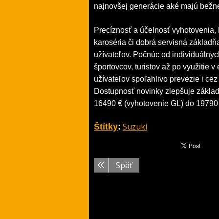
najnovšej generácie aké majú bežne
Precíznosť a účelnosť vyhotovenia,
karoséria či dobrá servisná základň
užívateľov. Počnúc od individuálnych
športovcov, turistov až po využitie v
užívateľov spoľahlivo prevezie i ce
Dostupnosť novinky zlepšuje základ
16490 € (vyhotovenie GL) do 19790
Suzuki
Štítky
:
Späť