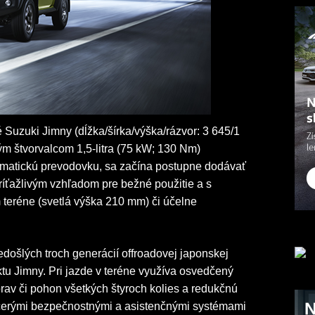
 Suzuki Jimny (dĺžka/šírka/výška/rázvor: 3 645/1
m štvorvalcom 1,5-litra (75 kW; 130 Nm)
matickú prevodovku, sa začína postupne dodávať
íťažlivým vzhľadom pre bežné použitie a s
teréne (svetlá výška 210 mm) či účelne
edošlých troch generácií offroadovej japonskej
u Jimny. Pri jazde v teréne využíva osvedčený
rav či pohon všetkých štyroch kolies a redukčnú
cerými bezpečnostnými a asistenčnými systémami