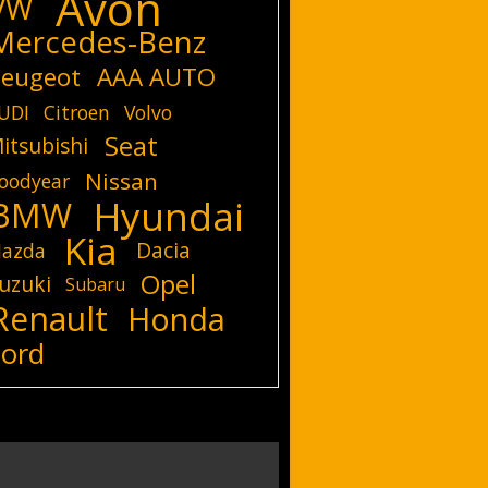
Avon
VW
Mercedes-Benz
eugeot
AAA AUTO
UDI
Citroen
Volvo
Seat
itsubishi
Nissan
oodyear
Hyundai
BMW
Kia
Dacia
azda
Opel
uzuki
Subaru
Renault
Honda
Ford