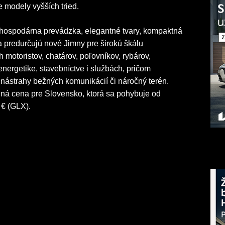
 modely vyšších tried.
 hospodárna prevádzka, elegantné tvary, kompaktná
a predurčujú nové Jimny pre širokú škálu
 motoristov, chatárov, poľovníkov, rybárov,
 energetike, stavebníctve i službách, pričom
z nástrahy bežných komunikácií či náročný terén.
ná cena pre Slovensko, ktorá sa pohybuje od
 € (GLX).