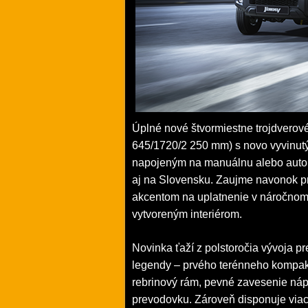
Úplné nové štvormiestne trojdverové
645/1720/2 250 mm) s novo vyvinutý
napojeným na manuálnu alebo auto
aj na Slovensku. Zaujme navonok pr
akcentom na uplatnenie v náročnom 
vytvoreným interiérom.
Novinka ťaží z polstoročia vývoja pr
legendy – prvého terénneho kompakt
rebrinový rám, pevné zavesenie náp
prevodovku. Zároveň disponuje via