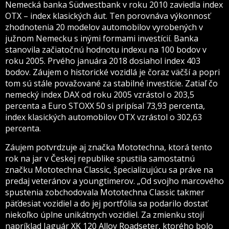
Nemecká banka Südwestbank v roku 2010 zaviedla index
OTX – index klasických áut. Ten porovnáva výkonnosť
zhodnotenia 20 modelov automobilov vyrobených v
južnom Nemecku s inými formami investícií. Banka
stanovila začiatočnú hodnotu indexu na 100 bodov v
roku 2005. Prvého januára 2018 dosiahol index 403
bodov. Záujem o historické vozidlá je čoraz väčší a popri
tom sú stále považované za stabilné investície. Zatiaľ čo
nemecký index DAX od roku 2005 vzrástol o 203,5
percenta a Euro STOXX 50 si pripísal 73,93 percenta,
index klasických automobilov OTX vzrástol o 302,63
percenta.
Záujem potvrdzuje aj značka Mototechna, ktorá tento
rok na jar v Českej republike spustila samostatnú
značku Mototechna Classic, špecializujúcu sa práve na
predaj veteránov a youngtimerov. „Od svojho marcového
spustenia zobchodovala Mototechna Classic takmer
päťdesiat vozidiel a do jej portfólia sa podarilo dostať
niekoľko úplne unikátnych vozidiel. Za zmienku stojí
napríklad Jaguár XK 120 Alloy Roadseter, ktorého bolo