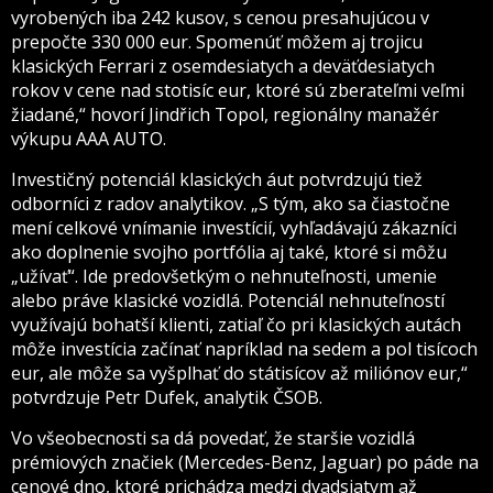
vyrobených iba 242 kusov, s cenou presahujúcou v
prepočte 330 000 eur. Spomenúť môžem aj trojicu
klasických Ferrari z osemdesiatych a deväťdesiatych
rokov v cene nad stotisíc eur, ktoré sú zberateľmi veľmi
žiadané,“ hovorí Jindřich Topol, regionálny manažér
výkupu AAA AUTO.
Investičný potenciál klasických áut potvrdzujú tiež
odborníci z radov analytikov. „S tým, ako sa čiastočne
mení celkové vnímanie investícií, vyhľadávajú zákazníci
ako doplnenie svojho portfólia aj také, ktoré si môžu
„užívať“. Ide predovšetkým o nehnuteľnosti, umenie
alebo práve klasické vozidlá. Potenciál nehnuteľností
využívajú bohatší klienti, zatiaľ čo pri klasických autách
môže investícia začínať napríklad na sedem a pol tisícoch
eur, ale môže sa vyšplhať do státisícov až miliónov eur,“
potvrdzuje Petr Dufek, analytik ČSOB.
Vo všeobecnosti sa dá povedať, že staršie vozidlá
prémiových značiek (Mercedes-Benz, Jaguar) po páde na
cenové dno, ktoré prichádza medzi dvadsiatym až