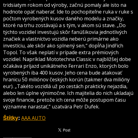
tridsiatym rokom od výroby, začnú pomaly ale isto na
hodnote opäť naberať. Ide to pochopiteľne ruka v ruke s
počtom vyrobených kusov daného modelu a značky,
ktoré na trhu zostávajú a s tým, v akom sú stave. „Do
týchto vozidiel investujú skôr fanúšikovia jednotlivých
značiek a vlastníctvo vozidla neberú primárne ako
investíciu, ale skôr ako splnený sen,“ dopĺňa Jindřich
Topol. To však neplatí v prípade extra prémiových
vozidiel. Napríklad Mototechna Classic v najbližšej dobe
očakáva príjazd unikátneho Ferrari Enzo, ktorých bolo
vyrobených iba 400 kusov. Jeho cena bude atakovať
hranicu 50 miliónov českých korún (takmer dva milióny
eur). „Takéto vozidlá už po cestách prakticky nejazdia,
alebo len úplne výnimočne. Ich majitelia do nich ukladajú
svoje financie, pretože ich cena môže postupom času
významne narastať,“ uzatvára Petr Dufek.
AAA AUTO
Štítky
: