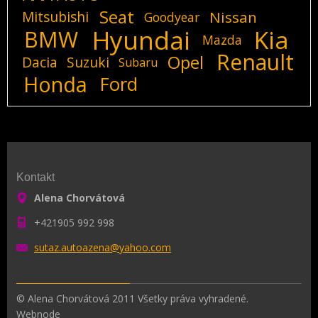
Seat
Mitsubishi
Nissan
Goodyear
Hyundai
Kia
BMW
Mazda
Renault
Opel
Dacia
Suzuki
Subaru
Honda
Ford
Kontakt
Alena Chorvátová
+421905 992 998
sutaz.au
toazena@
yahoo.co
m
© Alena Chorvátová 2011 Všetky práva vyhradené.
Webnode