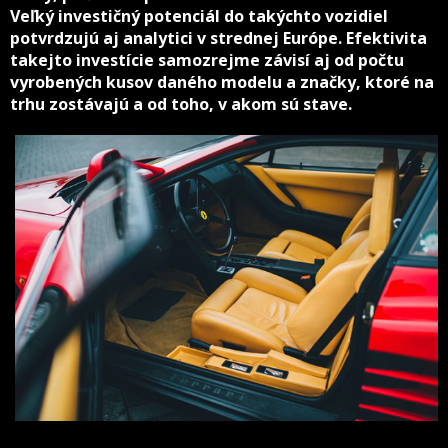
Veľký investičný potenciál do takýchto vozidiel
potvrdzujú aj analytici v strednej Európe. Efektivita
takejto investície samozrejme závisí aj od počtu
vyrobených kusov daného modelu a značky, ktoré na
trhu zostávajú a od toho, v akom sú stave.