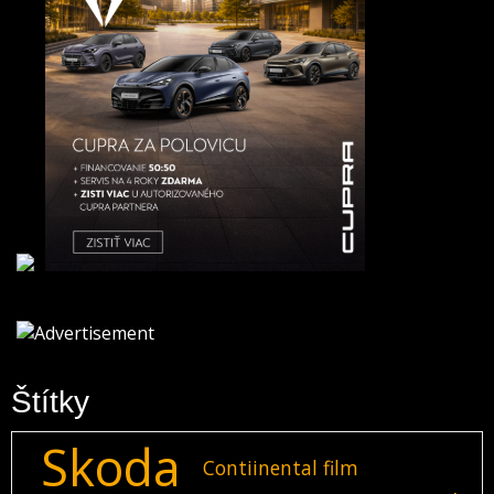
Štítky
Skoda
Contiinental film