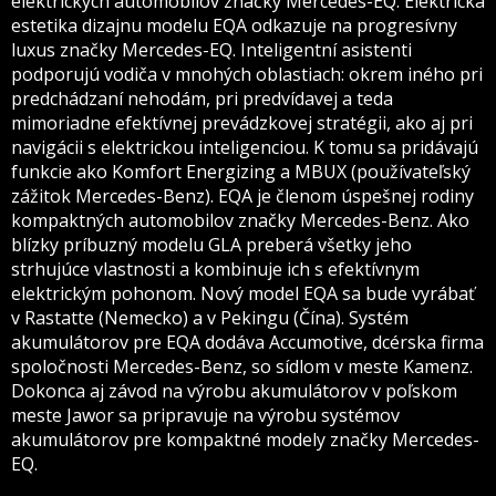
elektrických automobilov značky Mercedes-EQ. Elektrická
estetika dizajnu modelu EQA odkazuje na progresívny
luxus značky Mercedes-EQ. Inteligentní asistenti
podporujú vodiča v mnohých oblastiach: okrem iného pri
predchádzaní nehodám, pri predvídavej a teda
mimoriadne efektívnej prevádzkovej stratégii, ako aj pri
navigácii s elektrickou inteligenciou. K tomu sa pridávajú
funkcie ako Komfort Energizing a MBUX (používateľský
zážitok Mercedes-Benz). EQA je členom úspešnej rodiny
kompaktných automobilov značky Mercedes-Benz. Ako
blízky príbuzný modelu GLA preberá všetky jeho
strhujúce vlastnosti a kombinuje ich s efektívnym
elektrickým pohonom. Nový model EQA sa bude vyrábať
v Rastatte (Nemecko) a v Pekingu (Čína). Systém
akumulátorov pre EQA dodáva Accumotive, dcérska firma
spoločnosti Mercedes-Benz, so sídlom v meste Kamenz.
Dokonca aj závod na výrobu akumulátorov v poľskom
meste Jawor sa pripravuje na výrobu systémov
akumulátorov pre kompaktné modely značky Mercedes-
EQ.