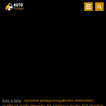
Auto a žena
Spustenie predaja kompaktného elektrického
vozidla od značky Mercedes-EQ: od teraz si možno EQA objednať.