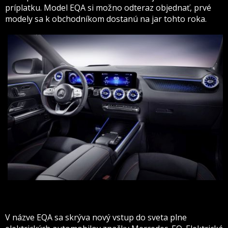
príplatku. Model EQA si možno odteraz objednať, prvé
modely sa k obchodníkom dostanú na jar tohto roka.
V názve EQA sa skrýva nový vstup do sveta plne