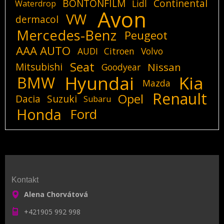
BONTONFILM
Continental
Lidl
Waterdrop
Avon
VW
dermacol
Mercedes-Benz
Peugeot
AAA AUTO
AUDI
Citroen
Volvo
Seat
Mitsubishi
Nissan
Goodyear
Hyundai
Kia
BMW
Mazda
Renault
Opel
Dacia
Suzuki
Subaru
Honda
Ford
Kontakt
Alena Chorvátová
+421905 992 998