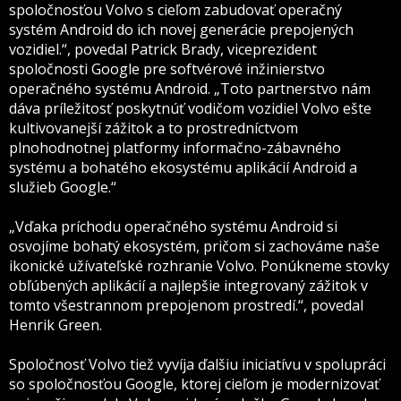
spoločnosťou Volvo s cieľom zabudovať operačný
systém Android do ich novej generácie prepojených
vozidiel.“, povedal Patrick Brady, viceprezident
spoločnosti Google pre softvérové inžinierstvo
operačného systému Android. „Toto partnerstvo nám
dáva príležitosť poskytnúť vodičom vozidiel Volvo ešte
kultivovanejší zážitok a to prostredníctvom
plnohodnotnej platformy informačno-zábavného
systému a bohatého ekosystému aplikácií Android a
služieb Google.“
„Vďaka príchodu operačného systému Android si
osvojíme bohatý ekosystém, pričom si zachováme naše
ikonické užívateľské rozhranie Volvo. Ponúkneme stovky
obľúbených aplikácií a najlepšie integrovaný zážitok v
tomto všestrannom prepojenom prostredí.“, povedal
Henrik Green.
Spoločnosť Volvo tiež vyvíja ďalšiu iniciatívu v spolupráci
so spoločnosťou Google, ktorej cieľom je modernizovať