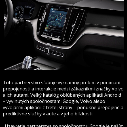
Toto partnerstvo sľubuje významný prelom v ponímaní
prepojenosti a interakcie medzi zákazníkmi značky Volvo
a ich autami. Veľký katalóg obľúbených aplikácii Android
– vyvinutých spoločnosťami Google, Volvo alebo
vývojármi aplikácií z tretej strany – ponúkne prepojené a
prediktívne služby v aute a v jeho blízkosti.
„Uzavretie partnerstva so spoločnosťou Google je naším