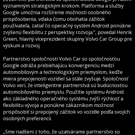
významným strategickým krokom. Platforma a služby
Google umožnia rozšírenie možností osobného
prispôsobenia, vďaka čomu obohatia zážitok
používateľa, zatiaľ čo operačný systém Android ponúkne
zvýšenú flexibilitu z perspektívy rozvoja.“, povedal Henrik
Green, hlavný viceprezident skupiny Volvo Car Group pre
výskum a rozvoj.
Partnerstvo spoločnosti Volvo Car so spoločnosťou
Google odráža prebiehajúcu konvergenciu medzi
automobilovým a technologickým priemyslom, keďže
miera prepojenosti vozidiel sa stále zvyšuje. Spoločnosť
Volvo verí, že inteligentné partnerstvá sú budúcnosťou
automobilového priemyslu. Použitie systému Android
ako základného operačného systému zvýši rýchlosť a
flexibilitu vývoja a ponúkne zákazníkom možnosť
prispôsobiť si prepojený zážitok vo vozidle podľa svojich
osobných preferencií.
„Sme nadšení z toho, že uzatvárame partnerstvo so