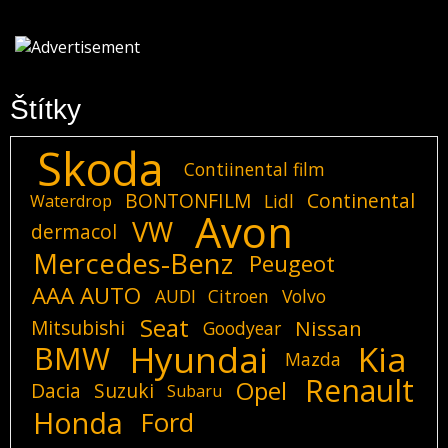
Štítky
Skoda
Contiinental film
BONTONFILM
Continental
Lidl
Waterdrop
Avon
VW
dermacol
Mercedes-Benz
Peugeot
AAA AUTO
AUDI
Citroen
Volvo
Seat
Mitsubishi
Nissan
Goodyear
Hyundai
Kia
BMW
Mazda
Renault
Opel
Dacia
Suzuki
Subaru
Honda
Ford